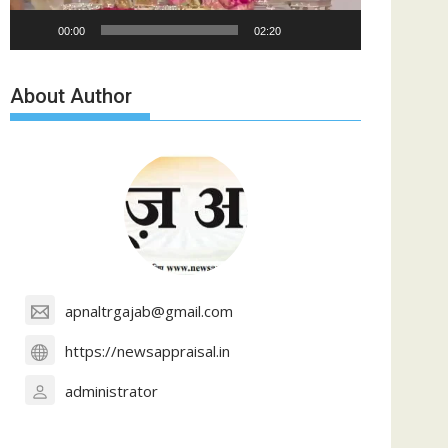
00:00
02:20
About Author
apnaltrgajab@gmail.com
https://newsappraisal.in
administrator