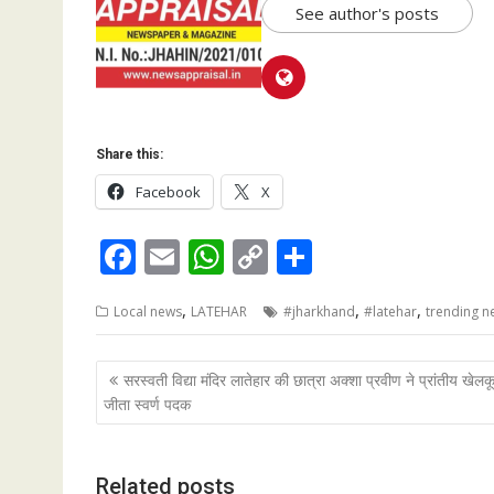
See author's posts
Share this:
Facebook
X
F
E
W
C
S
ac
m
h
o
h
,
,
,
Local news
LATEHAR
#jharkhand
#latehar
trending n
e
ai
at
p
ar
b
l
s
y
e
Post
सरस्वती विद्या मंदिर लातेहार की छात्रा अक्शा प्रवीण ने प्रांतीय खेलकूद
o
A
Li
navigation
जीता स्वर्ण पदक
o
p
n
k
p
k
Related posts