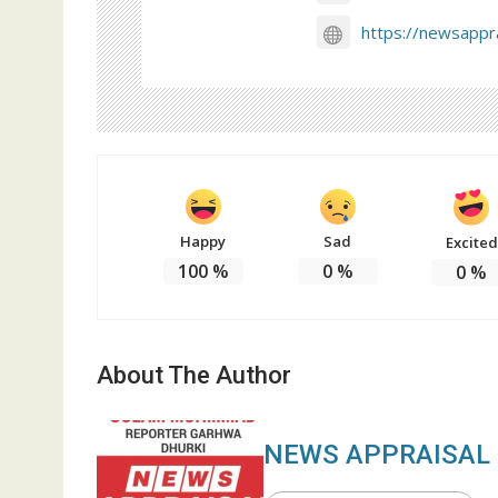
https://newsappra
Happy
Sad
Excited
100
%
0
%
0
%
About The Author
NEWS APPRAISAL