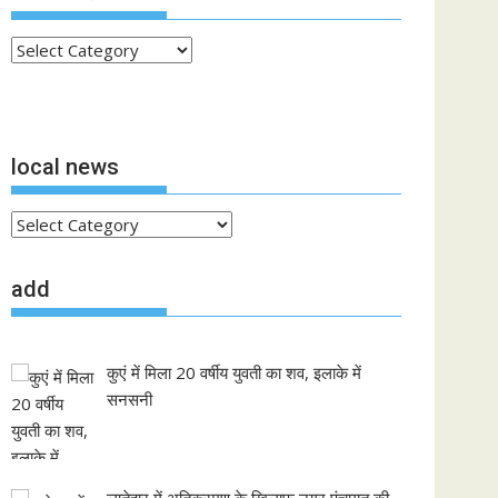
b
l
s
y
e
o
A
Li
ताजा
खबरें
o
p
n
k
p
k
local news
local
news
add
कुएं में मिला 20 वर्षीय युवती का शव, इलाके में
सनसनी
लातेहार में अतिक्रमण के खिलाफ नगर पंचायत की