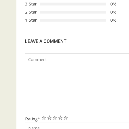
3 Star
0%
2 Star
0%
1 Star
0%
LEAVE A COMMENT
1
2
3
4
5
Rating
*