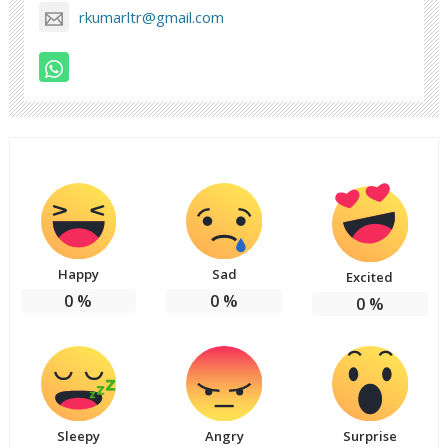
rkumarltr@gmail.com
Happy
Sad
Excited
0
%
0
%
0
%
Sleepy
Angry
Surprise