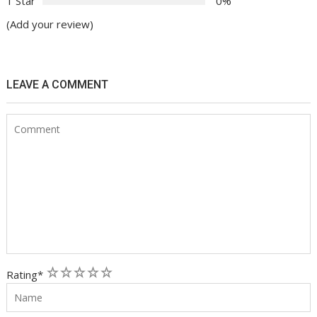
1 Star
0%
(Add your review)
LEAVE A COMMENT
1
2
3
4
5
Rating
*