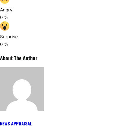
Breaking News
Jharkhand News
LATEHAR
Local news
August 9, 2026
ROHIT RAJ
0
मतदाता सूची के विशेष गहन पुनरीक्षण को लेकर जिला निर्वाचन
पदाधिकारी-सह-उपायुक्त ने विशेष कैंप का किया निरीक्षण
मेदिनीनगर/पलामू:- पलामू जिला निर्वाचन पदाधिकारी-सह-उपायुक्त दिलीप प्रताप