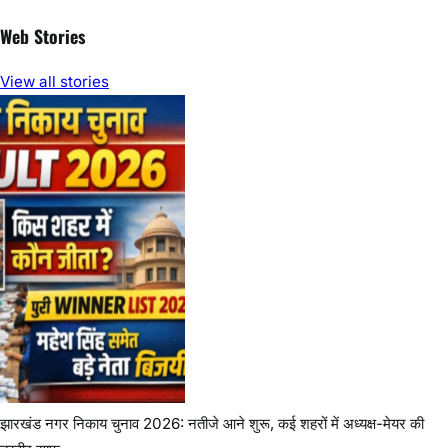
Post
Post
Recent posts
Latehar News:विश्व आदिवासी दिवस पर नीलाम्बर-पीताम्बर की प्रतिमा पर
श्रद्धांजलि
August 9, 2026
मतदाता सूची के विशेष गहन पुनरीक्षण को लेकर जिला निर्वाचन पदाधिकारी-
सह-उपायुक्त ने विशेष कैंप का किया निरीक्षण
August 9, 2026
जेपीएससी-जेएसएससी आंदोलन को मिला कलाकारों का समर्थन,पीयूष मिश्रा
पहुंचे रांची
August 8, 2026