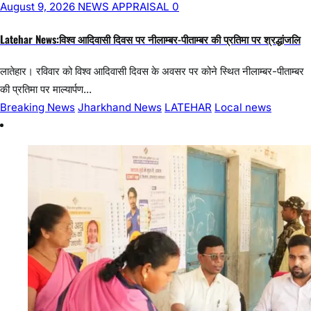
1
2
3
4
5
Rating
*
Save my name, email, and website in this browser for the next
time I comment.
Notify me of follow-up comments by email.