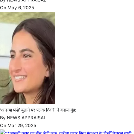
Pin Posts
Privacy Policy
Privacy Policy
Reporter Dashboard
Terms & Conditions
वेब स्टोरीज
Latehar News:विश्व आदिवासी दिवस पर नीलाम्बर-पीताम्बर की प्रतिमा पर
श्रद्धांजलि
मतदाता सूची के विशेष गहन पुनरीक्षण को लेकर जिला निर्वाचन पदाधिकारी-सह-
उपायुक्त ने विशेष कैंप का किया निरीक्षण
जेपीएससी-जेएसएससी आंदोलन को मिला कलाकारों का समर्थन,पीयूष मिश्रा पहुंचे
रांची
आदिवासी महोत्सव-2026 को लेकर डीसी ने मोरहाबादी मैदान का किया निरीक्षण,