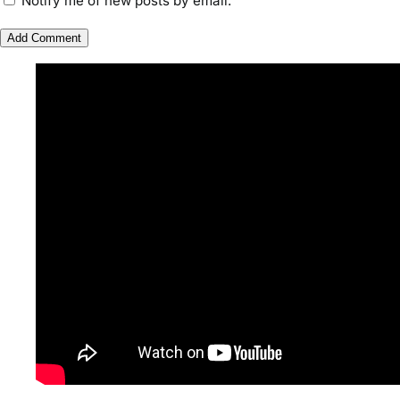
बोलेरो की टक्कर से टोटो नदी में गिरा, गर्भवती महिला समेत
तीन घायल
No Comments
धनबाद में भीषण सड़क हादसा,हजारीबाग के आरक्षी की मौत
No Comments
घोड़ा टांगर के पास टेंपो पलटने से 12 वर्षीय बच्चे की दर्दनाक
मौत
No Comments
Web Stories
झारखंड नगर निकाय
रांची में कांग्रेस की
‘अनन्या पांडे’ बुल
चुनाव 2026: नतीजे
‘संविधान बचाओ रैली’:
पर पलक तिवारी न
आने शुरू, कई शहरों में
मल्लिकार्जुन खरगे ने
बनाया मुंह:
By NEWS APPRAISAL
By NEWS APPRAISAL
By NEWS APPRA
अध्यक्ष-मेयर की तस्वीर
केंद्र सरकार पर साधा