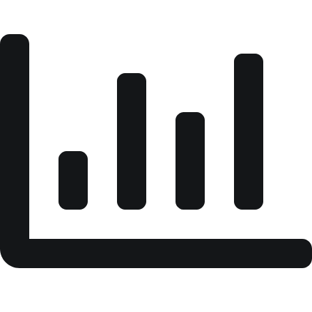
NEWS APPRAISAL
It seems like you're looking for information or an
appraisal related to news. However, your request is a bit
vague. News can cover a wide range of topics and
events. If you have a specific news article or topic in
mind that you'd like information or an appraisal on,
rkumarltr@gmail.com
Happy
Sad
Excited