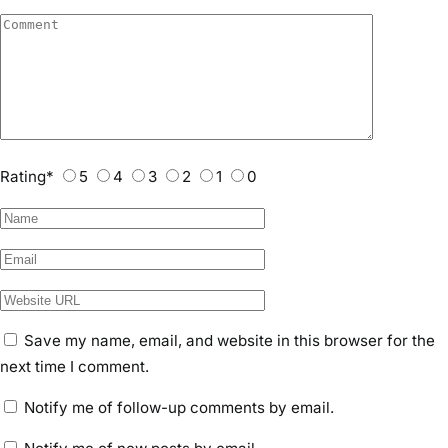
administrator
popular post
चतरा:एनएच-22 पर बस और नेक्सॉन कार की जोरदार
टक्कर,तीन गंभीर घायल
No Comments
रांची में तेज रफ्तार ट्रक ने बाइक सवार को रौंदा, मौके पर ही
मौत
No Comments