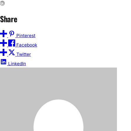
0
%
0
%
0
%
Sleepy
Angry
Surprise
0
%
0
%
0
%
About The Author
NEWS APPRAISAL
It seems like you’re looking for information
or an appraisal related to news. However,
your request is a bit vague. News can