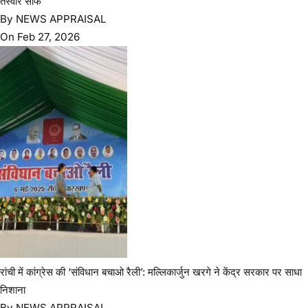
आदिवासी महोत्सव-2026 को लेकर डीसी ने मोरहाबादी मैदान का किया
निरीक्षण, सुरक्षा व्यवस्था के दिए निर्देश
August 8, 2026
बेरमो विधानसभा में मतदाता सूची पुनरीक्षण 2026 पर बैठक, कार्यक्रम घोषित
August 8, 2026
“अपनी खबर भेजें”
About Us
Business
Contact us
DISCLAIMER
E PEPAR
FM NewsAppraisal
Home
my-reward
News