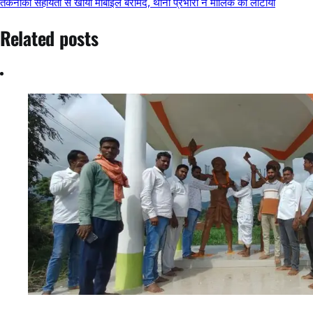
रांची। जेपीएससी-जेएसएससी परीक्षा में कथित गड़बड़ी के खिलाफ रांची में पिछले
कई दिनों से छात्र आंदोलन...
Breaking News
Jharkhand News
Local news
Ranchi
Average Rating
5 Star
0%
4 Star
0%
3 Star
0%
2 Star
0%
1 Star
0%
(Add your review)
LEAVE A COMMENT