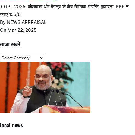
पदाधिकारी-सह-उपायुक्त ने विशेष कैंप का किया निरीक्षण
जेपीएससी-जेएसएससी आंदोलन को मिला कलाकारों का समर्थन,पीयूष
मिश्रा पहुंचे रांची
आदिवासी महोत्सव-2026 को लेकर डीसी ने मोरहाबादी मैदान का
किया निरीक्षण, सुरक्षा व्यवस्था के दिए निर्देश
बेरमो विधानसभा में मतदाता सूची पुनरीक्षण 2026 पर बैठक,
कार्यक्रम घोषित
Copyright © All rights reserved
Proudly powered by WordPress
|
Theme: SuperMag by
Acme
Themes