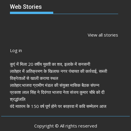
Web Stories
झारखंड नगर निकाय
रांची में कांग्रेस की
‘अनन्या पांडे’
चुनाव 2026: नतीजे
‘संविधान बचाओ रैली’:
पलक तिवारी 
View all stories
आने शुरू, कई शहरों में
मल्लिकार्जुन खरगे ने
मुंह:
अध्यक्ष-मेयर की
केंद्र सरकार पर साधा
Log in
तस्वीर साफ
निशाना
कुएं में मिला 20 वर्षीय युवती का शव, इलाके में सनसनी
लातेहार में अतिक्रमण के खिलाफ नगर पंचायत की कार्रवाई, सब्जी
विक्रेताओं से खाली कराया स्थल
लातेहार:भाजपा ग्रामीण मंडल की संयुक्त मासिक बैठक संपन्न
प्रकाश लाल सिंह ने दिवंगत भाजपा नेता संजय कुमार चौबे को दी
श्रद्धांजलि
वंदे मातरम के 150 वर्ष पूर्ण होने पर बरहरवा में कवि सम्मेलन आज
Copyright © All rights reserved