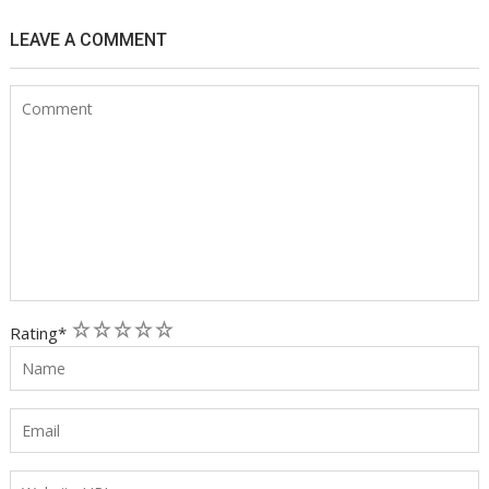
LEAVE A COMMENT
1
2
3
4
5
Rating
*