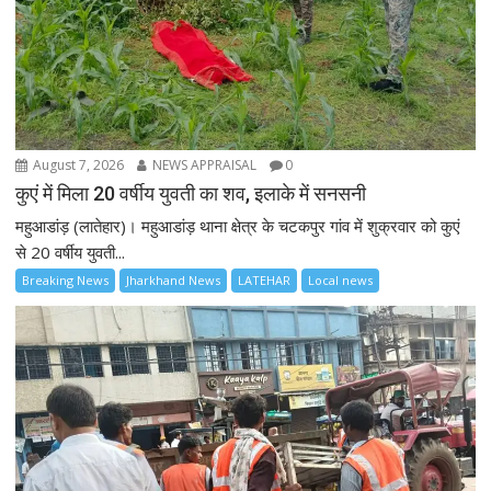
August 7, 2026
NEWS APPRAISAL
0
कुएं में मिला 20 वर्षीय युवती का शव, इलाके में सनसनी
महुआडांड़ (लातेहार)। महुआडांड़ थाना क्षेत्र के चटकपुर गांव में शुक्रवार को कुएं
से 20 वर्षीय युवती...
Breaking News
Jharkhand News
LATEHAR
Local news