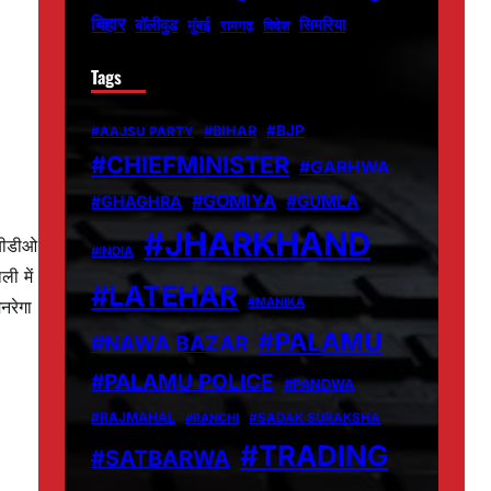
बिहार
बॉलीवुड
मुंबई
सिमरिया
विदेश
रामगढ़
Tags
#BJP
#BIHAR
#AAJSU PARTY
#CHIEFMINISTER
#GARHWA
#GOMIYA
#GUMLA
#GHAGHRA
#JHARKHAND
 बीडीओ
#INDIA
ी में
#LATEHAR
#MANIKA
नरेगा
#PALAMU
#NAWA BAZAR
#PALAMU POLICE
#PANDWA
#RAJMAHAL
#RANCHI
#SADAK SURAKSHA
#TRADING
#SATBARWA