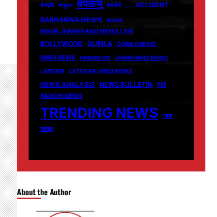
#पलामू
…
ACCIDENT
#गढ़वा
#गुमला
#बीजेपी
BARHARWA NEWS
BIHAR
BIHAR JHARKHAND NEWS LIVE
GUMLA
BOLLYWOOD
GUMLANEWS
HINDI NEWS
HINDINEWS
JHARKHAND NEWS
LATEHAR
LATEHAR HINDI NEWS
NEWS ANALYSIS
NEWS BULLETIN
PM
RANCHI NEWS
TRENDING NEWS
गढ़वा
लातेहार
About the Author