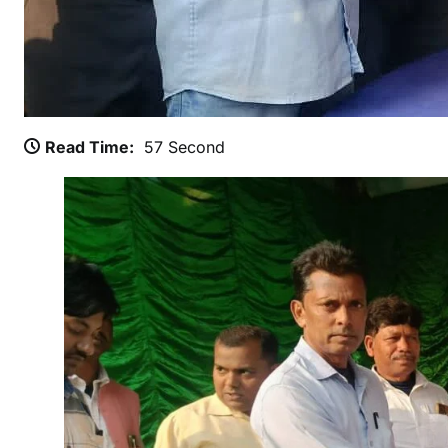
म
Read Time:
57 Second