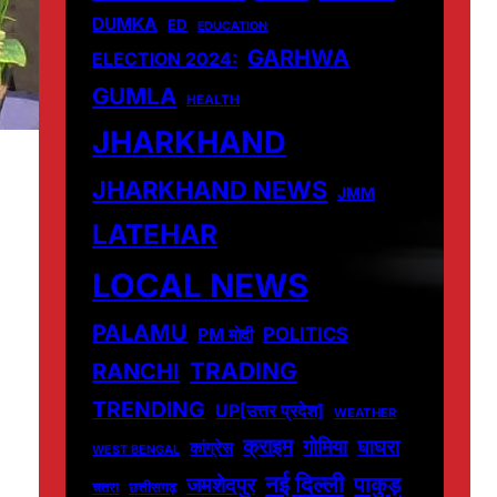
DUMKA
ED
EDUCATION
GARHWA
ELECTION 2024:
GUMLA
HEALTH
JHARKHAND
JHARKHAND NEWS
JMM
LATEHAR
LOCAL NEWS
PALAMU
POLITICS
PM मोदी
TRADING
RANCHI
TRENDING
UP[उत्तर प्रदेश]
WEATHER
क्राइम
गोमिया
घाघरा
कांग्रेस
WEST BENGAL
नई दिल्ली
पाकुड़
जमशेदपुर
चतरा
छत्तीसगढ़