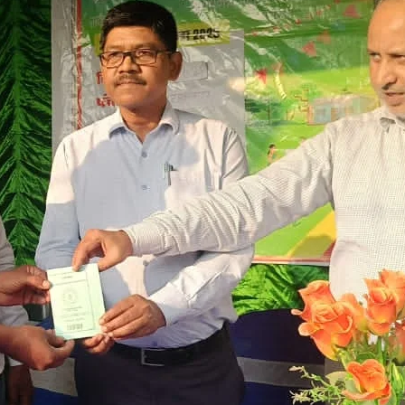
र
आ
प
े
वा
र
शि
ि
र
ं
4
आ
े
द
न