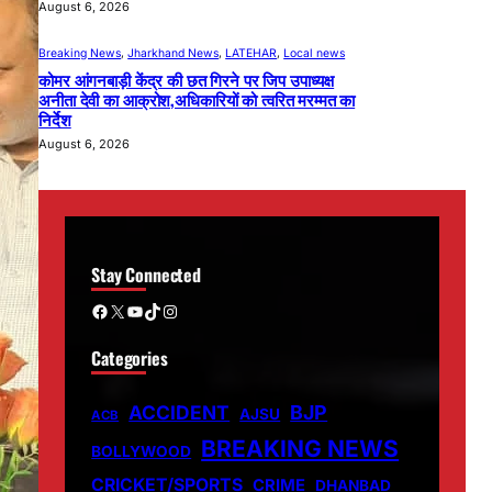
August 6, 2026
Breaking News
, 
Jharkhand News
, 
LATEHAR
, 
Local news
कोमर आंगनबाड़ी केंद्र की छत गिरने पर जिप उपाध्यक्ष
अनीता देवी का आक्रोश,अधिकारियों को त्वरित मरम्मत का
निर्देश
August 6, 2026
Stay Connected
Facebook
X
YouTube
TikTok
Instagram
Categories
ACCIDENT
BJP
AJSU
ACB
BREAKING NEWS
BOLLYWOOD
CRICKET/SPORTS
CRIME
DHANBAD