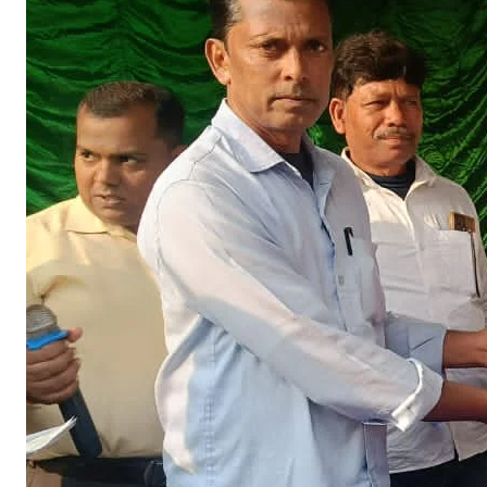
क
द्
व
मे
1
1
1
व