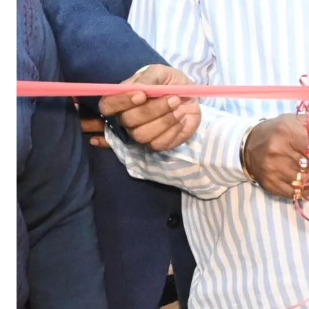
त्
य
गें
द्
प्
स
द