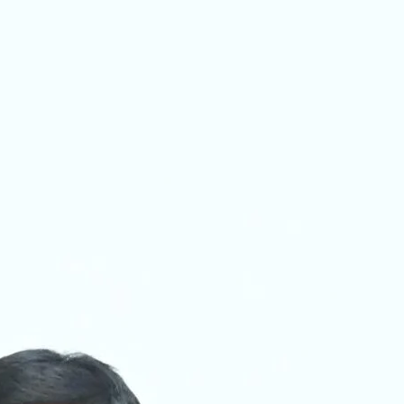
ा
अ
प
ा
ं
वा
थ्य