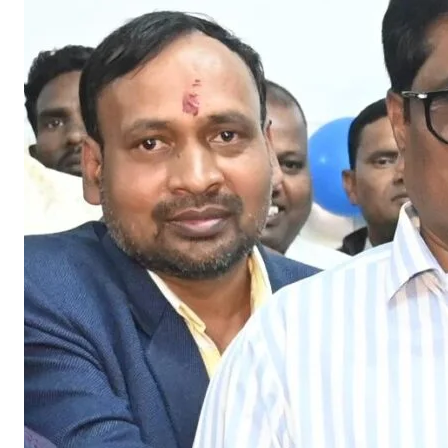
सु
वि
ध
एं
उ
प
ल
ब्
रा
ई
ज
र
ही
है
:
मं