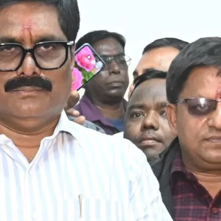
ा
ध
क
ा