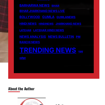
BARHARWA NEWS
BIHAR
BIHAR JHARKHAND NEWS LIVE
GUMLA
BOLLYWOOD
GUMLANEWS
HINDI NEWS
HINDINEWS
JHARKHAND NEWS
LATEHAR
LATEHAR HINDI NEWS
NEWS ANALYSIS
NEWS BULLETIN
PM
RANCHI NEWS
TRENDING NEWS
गढ़वा
लातेहार
About the Author