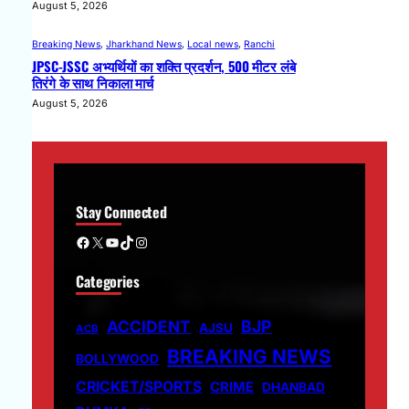
August 5, 2026
Breaking News
, 
Jharkhand News
, 
Local news
, 
Ranchi
JPSC-JSSC अभ्यर्थियों का शक्ति प्रदर्शन, 500 मीटर लंबे
तिरंगे के साथ निकाला मार्च
August 5, 2026
Stay Connected
Facebook
X
YouTube
TikTok
Instagram
Categories
ACCIDENT
BJP
AJSU
ACB
BREAKING NEWS
BOLLYWOOD
CRICKET/SPORTS
CRIME
DHANBAD