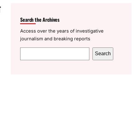
न
Search the Archives
Access over the years of investigative
journalism and breaking reports
S
Search
e
a
r
c
h