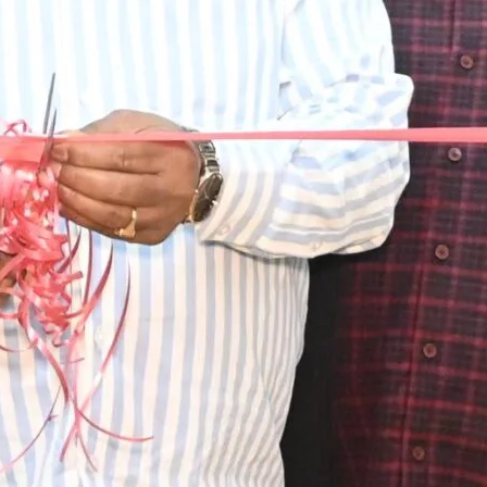
री
ो
र
र
ा