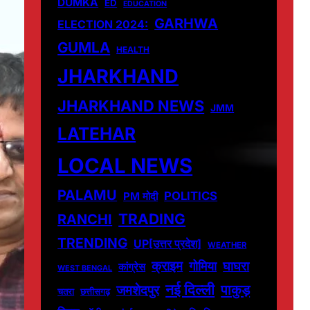
DUMKA
ED
EDUCATION
GARHWA
ELECTION 2024:
GUMLA
HEALTH
JHARKHAND
JHARKHAND NEWS
JMM
LATEHAR
LOCAL NEWS
PALAMU
POLITICS
PM मोदी
TRADING
RANCHI
TRENDING
UP[उत्तर प्रदेश]
WEATHER
क्राइम
गोमिया
घाघरा
कांग्रेस
WEST BENGAL
नई दिल्ली
पाकुड़
जमशेदपुर
चतरा
छत्तीसगढ़