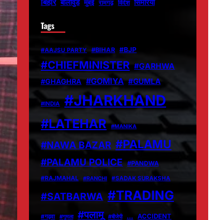
बिहार
बॉलीवुड
मुंबई
सिमरिया
विदेश
रामगढ़
Tags
#BJP
#BIHAR
#AAJSU PARTY
#CHIEFMINISTER
#GARHWA
#GOMIYA
#GUMLA
#GHAGHRA
#JHARKHAND
#INDIA
#LATEHAR
#MANIKA
#PALAMU
#NAWA BAZAR
#PALAMU POLICE
#PANDWA
#RAJMAHAL
#RANCHI
#SADAK SURAKSHA
#TRADING
#SATBARWA
#पलामू
…
ACCIDENT
#गढ़वा
#गुमला
#बीजेपी