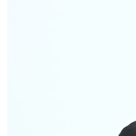
र
द्वा
रा
स
र
क
री
स्
त
लो
में
बे
ह
त
र
स्
स्