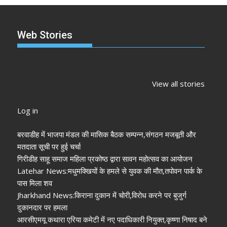
Web Stories
झारखंड नगर निकाय
रांची में कांग्रेस की
‘अनन्या पांडे’
चुनाव 2026: नतीजे
‘संविधान बचाओ रैली’:
पलक तिवारी 
View all stories
आने शुरू, कई शहरों में
मल्लिकार्जुन खरगे ने
मुंह:
अध्यक्ष-मेयर की
केंद्र सरकार पर साधा
Log in
तस्वीर साफ
निशाना
बरवाडीह में भाजपा मंडल की मासिक बैठक सम्पन्न,संगठन मजबूती और
मतदाता सूची पर हुई चर्चा
गिरीडीह साहू समाज महिला प्रकोष्ठ द्वारा सावन महोत्सव का आयोजन
Latehar News:मधुमक्खियों के हमले से युवक की मौत,तपोवन पार्क के
पास मिला शव
Jharkhand News:किराना दुकान में चोरी,विरोध करने पर बुजुर्ग
दुकानदार पर हमला
आरसीएमयू कथारा एरिया कमेटी में नए पदाधिकारी नियुक्त,कृष्णा निषाद बने