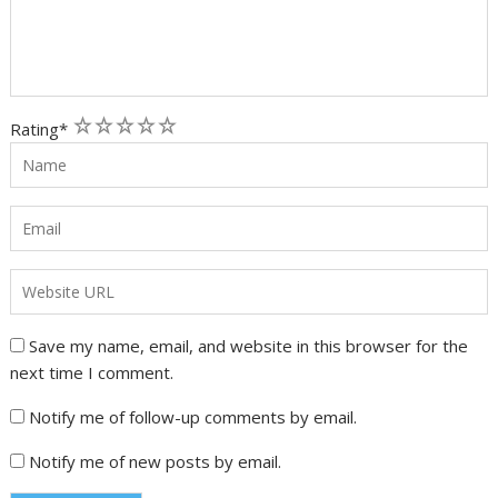
1
2
3
4
5
Rating
*
Save my name, email, and website in this browser for the
next time I comment.
Notify me of follow-up comments by email.
Notify me of new posts by email.