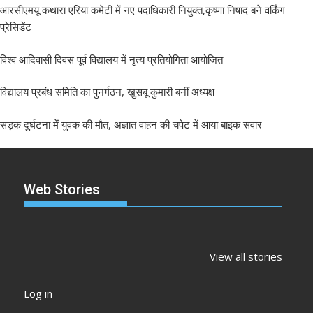
आरसीएमयू कथारा एरिया कमेटी में नए पदाधिकारी नियुक्त,कृष्णा निषाद बने वर्किंग
प्रेसिडेंट
विश्व आदिवासी दिवस पूर्व विद्यालय में नृत्य प्रतियोगिता आयोजित
विद्यालय प्रबंध समिति का पुनर्गठन, खुसबू कुमारी बनीं अध्यक्ष
सड़क दुर्घटना में युवक की मौत, अज्ञात वाहन की चपेट में आया बाइक सवार
Web Stories
झारखंड नगर निकाय
रांची में कांग्रेस की
‘अनन्या पांडे’
चुनाव 2026: नतीजे
‘संविधान बचाओ रैली’:
पलक तिवारी 
View all stories
आने शुरू, कई शहरों में
मल्लिकार्जुन खरगे ने
मुंह:
अध्यक्ष-मेयर की
केंद्र सरकार पर साधा
Log in
तस्वीर साफ
निशाना