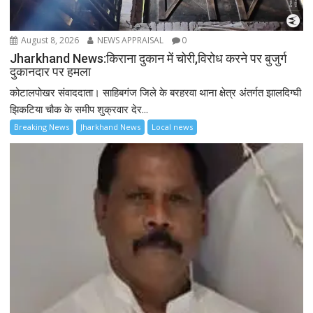
August 8, 2026
NEWS APPRAISAL
0
Jharkhand News:किराना दुकान में चोरी,विरोध करने पर बुजुर्ग
दुकानदार पर हमला
कोटालपोखर संवाददाता। साहिबगंज जिले के बरहरवा थाना क्षेत्र अंतर्गत झालदिग्घी
झिकटिया चौक के समीप शुक्रवार देर...
Breaking News
Jharkhand News
Local news