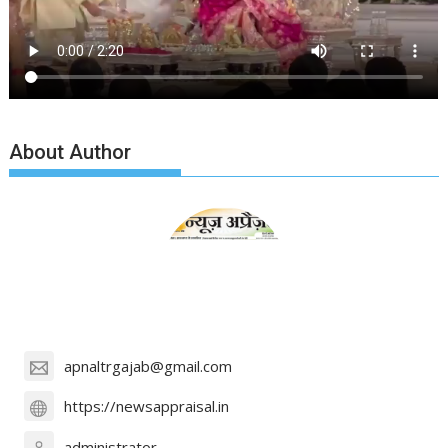
About Author
apnaltrgajab@gmail.com
https://newsappraisal.in
administrator