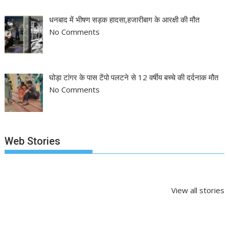
धनबाद में भीषण सड़क हादसा,हजारीबाग के आरक्षी की मौत
No Comments
घोड़ा टांगर के पास टेंपो पलटने से 12 वर्षीय बच्चे की दर्दनाक मौत
No Comments
Web Stories
झारखंड नगर निकाय
रांची में कांग्रेस की
‘अनन्या पांडे’ बुल
चुनाव 2026: नतीजे
‘संविधान बचाओ रैली’:
पलक तिवारी ने ब
आने शुरू, कई शहरों में
मल्लिकार्जुन खरगे ने
मुंह:
By NEWS APPRAISAL
By NEWS APPRAISAL
By NEWS APPRA
अध्यक्ष-मेयर की
केंद्र सरकार पर साधा
On Feb 27, 2026
On May 6, 2025
On Mar 29, 202
View all stories
तस्वीर साफ
निशाना