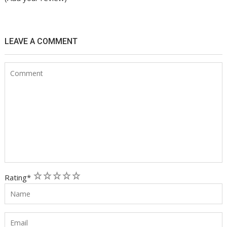
LEAVE A COMMENT
1
2
3
4
5
Rating
*