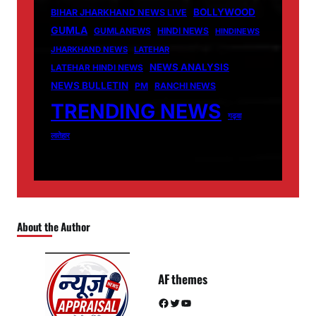
BOLLYWOOD
BIHAR JHARKHAND NEWS LIVE
GUMLA
GUMLANEWS
HINDI NEWS
HINDINEWS
JHARKHAND NEWS
LATEHAR
NEWS ANALYSIS
LATEHAR HINDI NEWS
NEWS BULLETIN
PM
RANCHI NEWS
TRENDING NEWS
गढ़वा
लातेहार
About the Author
AF themes
Facebook
Twitter
YouTube