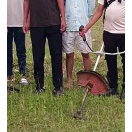
वा
,
स
मा
ज
से
वि
यों
ने
उ
ठा
या
बी
ड़ा