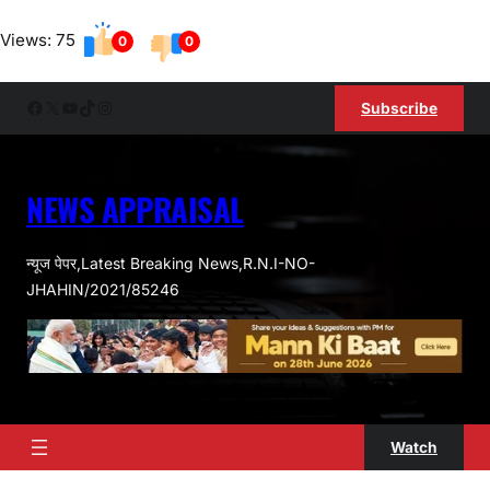
Skip
Views: 75
to
0
0
content
Facebook
X
YouTube
TikTok
Instagram
Subscribe
NEWS APPRAISAL
न्यूज पेपर,Latest Breaking News,R.N.I-NO-
JHAHIN/2021/85246
Watch