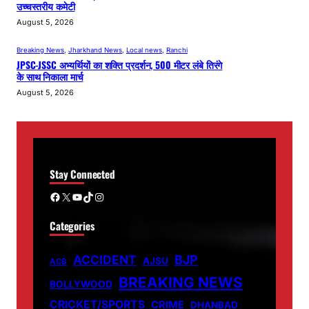
उच्चस्तरीय कमेटी
August 5, 2026
Breaking News
, 
Jharkhand News
, 
Local news
, 
Ranchi
JPSC-JSSC अभ्यर्थियों का शक्ति प्रदर्शन, 500 मीटर लंबे तिरंगे
के साथ निकाला मार्च
August 5, 2026
Stay Connected
Facebook
X
YouTube
TikTok
Instagram
Categories
ACCIDENT
BJP
AJSU
ACB
BREAKING NEWS
BOLLYWOOD
CRICKET/SPORTS
CRIME
DHANBAD