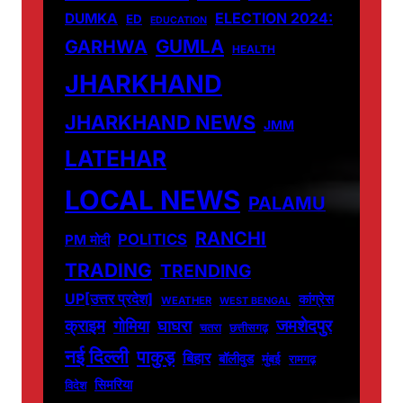
DUMKA
ELECTION 2024:
ED
EDUCATION
GUMLA
GARHWA
HEALTH
JHARKHAND
JHARKHAND NEWS
JMM
LATEHAR
LOCAL NEWS
PALAMU
RANCHI
POLITICS
PM मोदी
TRADING
TRENDING
UP[उत्तर प्रदेश]
कांग्रेस
WEATHER
WEST BENGAL
जमशेदपुर
क्राइम
गोमिया
घाघरा
चतरा
छत्तीसगढ़
नई दिल्ली
पाकुड़
बिहार
बॉलीवुड
मुंबई
रामगढ़
सिमरिया
विदेश