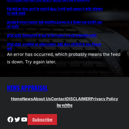
PM मोदी का पोस्ट हटाने के मामले में Meta ने मांगी माफी,सरकार ने कंटेंट मॉडरेशन
पर जताई सख्ती
झारखंड में प्रारूप मतदाता सूची प्रकाशित,5अगस्त से 4 सितंबर तक दर्ज होंगे दावा
एवं आपत्ति
JPSC-JSSC विवाद:छात्रों से वार्ता के लिए सरकार ने बनाई उच्चस्तरीय कमेटी
JPSC-JSSC अभ्यर्थियों का शक्ति प्रदर्शन, 500 मीटर लंबे तिरंगे के साथ निकाला
मार्च
An error has occurred, which probably means the feed
is down. Try again later.
NEWS APPRAISAL
Home
News
About Us
Contact
DISCLAIMER
Privacy Policy
वेब स्टोरीज
Facebook
Twitter
YouTube
Subscribe