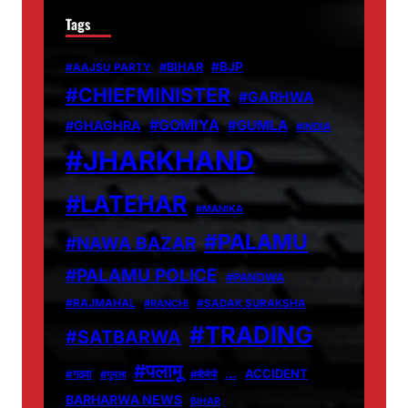
Tags
#BJP
#BIHAR
#AAJSU PARTY
#CHIEFMINISTER
#GARHWA
#GOMIYA
#GUMLA
#GHAGHRA
#INDIA
#JHARKHAND
#LATEHAR
#MANIKA
#PALAMU
#NAWA BAZAR
#PALAMU POLICE
#PANDWA
#RAJMAHAL
#RANCHI
#SADAK SURAKSHA
#TRADING
#SATBARWA
#पलामू
…
ACCIDENT
#गढ़वा
#गुमला
#बीजेपी
BARHARWA NEWS
BIHAR