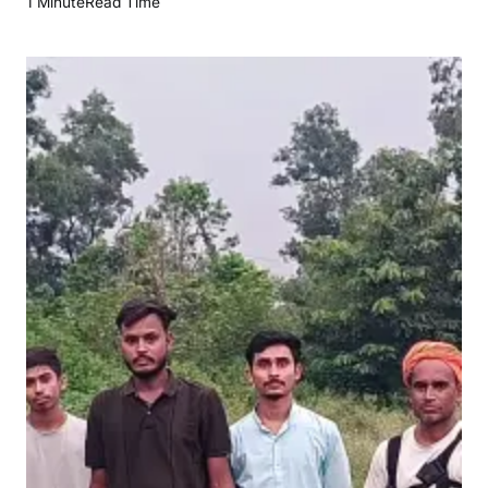
1 Minute
Read Time
वा
ई
अ
ड्डा
स्वां
ग
द
क्षि
णी
को
सं
वा
र
ने
में
जु
टे
यु