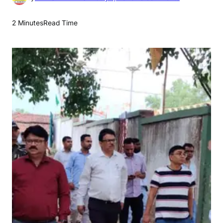
n
उ
2 Minutes
Read Time
पा
यु
क्त
सं
दी
प
कु
मा
र
ने
S
I
R
2
0
2