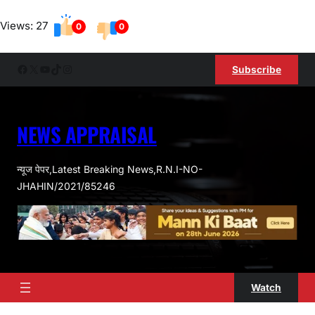
Skip
Views: 27
to
0
0
content
Facebook
X
YouTube
TikTok
Instagram
Subscribe
NEWS APPRAISAL
न्यूज पेपर,Latest Breaking News,R.N.I-NO-
JHAHIN/2021/85246
Watch