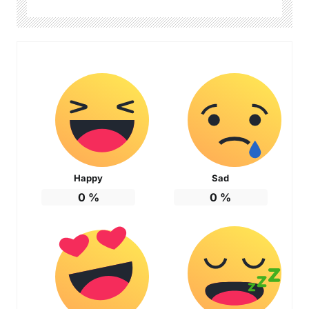
Happy
Sad
0
%
0
%