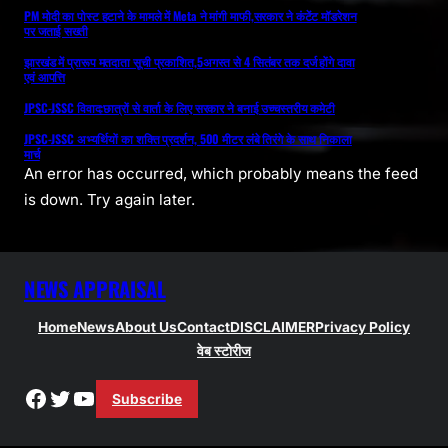
PM मोदी का पोस्ट हटाने के मामले में Meta ने मांगी माफी,सरकार ने कंटेंट मॉडरेशन
पर जताई सख्ती
झारखंड में प्रारूप मतदाता सूची प्रकाशित,5अगस्त से 4 सितंबर तक दर्ज होंगे दावा
एवं आपत्ति
JPSC-JSSC विवाद:छात्रों से वार्ता के लिए सरकार ने बनाई उच्चस्तरीय कमेटी
JPSC-JSSC अभ्यर्थियों का शक्ति प्रदर्शन, 500 मीटर लंबे तिरंगे के साथ निकाला
मार्च
An error has occurred, which probably means the feed
is down. Try again later.
NEWS APPRAISAL
Home
News
About Us
Contact
DISCLAIMER
Privacy Policy
वेब स्टोरीज
Facebook
Twitter
YouTube
Subscribe