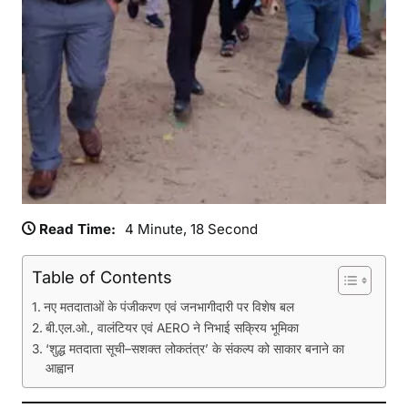
6
के
त
ह
त
B
L
O
-
B
L
Read Time:
4 Minute, 18 Second
A
-
Table of Contents
2
नए मतदाताओं के पंजीकरण एवं जनभागीदारी पर विशेष बल
ए
बी.एल.ओ., वालंटियर एवं AERO ने निभाई सक्रिय भूमिका
वं
‘शुद्ध मतदाता सूची–सशक्त लोकतंत्र’ के संकल्प को साकार बनाने का
चु
आह्वान
ना
व