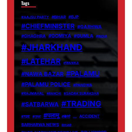
Tags
#BJP
#BIHAR
#AAJSU PARTY
#CHIEFMINISTER
#GARHWA
#GOMIYA
#GUMLA
#GHAGHRA
#INDIA
#JHARKHAND
#LATEHAR
#MANIKA
#PALAMU
#NAWA BAZAR
#PALAMU POLICE
#PANDWA
#RAJMAHAL
#RANCHI
#SADAK SURAKSHA
#TRADING
#SATBARWA
#पलामू
…
ACCIDENT
#गढ़वा
#गुमला
#बीजेपी
BARHARWA NEWS
BIHAR