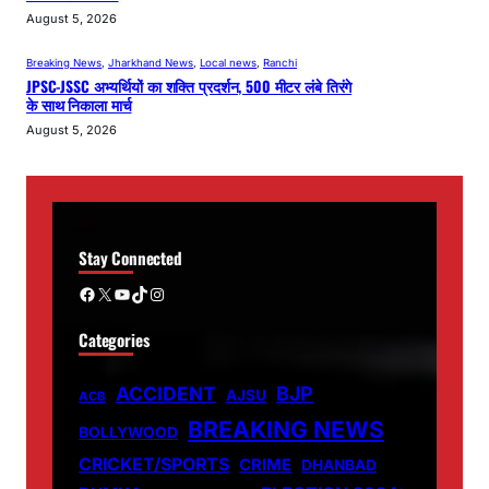
August 5, 2026
Breaking News
, 
Jharkhand News
, 
Local news
, 
Ranchi
JPSC-JSSC अभ्यर्थियों का शक्ति प्रदर्शन, 500 मीटर लंबे तिरंगे
के साथ निकाला मार्च
August 5, 2026
Stay Connected
Facebook
X
YouTube
TikTok
Instagram
Categories
ACCIDENT
BJP
AJSU
ACB
BREAKING NEWS
BOLLYWOOD
CRICKET/SPORTS
CRIME
DHANBAD