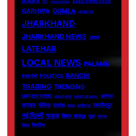
DUMKA
ELECTION 2024:
ED
EDUCATION
GUMLA
GARHWA
HEALTH
JHARKHAND
JHARKHAND NEWS
JMM
LATEHAR
LOCAL NEWS
PALAMU
RANCHI
POLITICS
PM मोदी
TRADING
TRENDING
UP[उत्तर प्रदेश]
कांग्रेस
WEATHER
WEST BENGAL
जमशेदपुर
क्राइम
गोमिया
घाघरा
चतरा
छत्तीसगढ़
नई दिल्ली
पाकुड़
बिहार
बॉलीवुड
मुंबई
रामगढ़
सिमरिया
विदेश