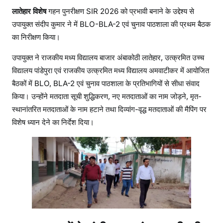
पा
लातेहार विशेष
गहन पुनरीक्षण SIR 2026 को प्रभावी बनाने के उद्देश्य से
ठ
उपायुक्त संदीप कुमार ने में BLO-BLA-2 एवं चुनाव पाठशाला की प्रथम बैठक
शा
का निरीक्षण किया।
ला
की
उपायुक्त ने राजकीय मध्य विद्यालय बाजार अंबाकोठी लातेहार, उत्क्रमित उच्च
प्र
विद्यालय पांडेपुरा एवं राजकीय उत्क्रमित मध्य विद्यालय अमवाटीकर में आयोजित
थ
बैठकों में BLO, BLA-2 एवं चुनाव पाठशाला के प्रतिभागियों से सीधा संवाद
म
किया। उन्होंने मतदाता सूची शुद्धिकरण, नए मतदाताओं का नाम जोड़ने, मृत-
बै
स्थानांतरित मतदाताओं के नाम हटाने तथा दिव्यांग-वृद्ध मतदाताओं की मैपिंग पर
ठ
विशेष ध्यान देने का निर्देश दिया।
क
का
कि
या
नि
री
क्ष
ण