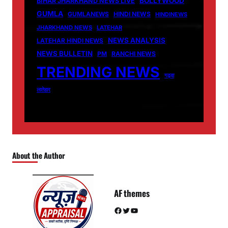
BOLLYWOOD
BIHAR JHARKHAND NEWS LIVE
GUMLA
GUMLANEWS
HINDI NEWS
HINDINEWS
JHARKHAND NEWS
LATEHAR
NEWS ANALYSIS
LATEHAR HINDI NEWS
NEWS BULLETIN
PM
RANCHI NEWS
TRENDING NEWS
गढ़वा
लातेहार
About the Author
AF themes
Facebook
Twitter
YouTube