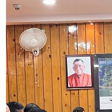
क्त
मं
जू
ना
थ
भ
जं
त्री
की
अ
ध्य
क्ष
ता
में
ज
न
ग
ण