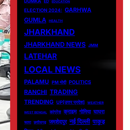
DUMKA
ED
EDUCATION
GARHWA
ELECTION 2024:
GUMLA
HEALTH
JHARKHAND
JHARKHAND NEWS
JMM
LATEHAR
LOCAL NEWS
PALAMU
POLITICS
PM मोदी
TRADING
RANCHI
TRENDING
UP[उत्तर प्रदेश]
WEATHER
क्राइम
गोमिया
घाघरा
कांग्रेस
WEST BENGAL
नई दिल्ली
पाकुड़
जमशेदपुर
चतरा
छत्तीसगढ़