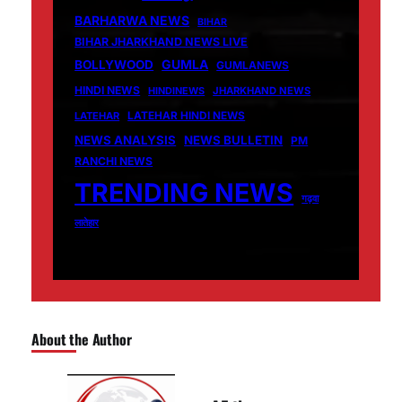
BARHARWA NEWS
BIHAR
BIHAR JHARKHAND NEWS LIVE
GUMLA
BOLLYWOOD
GUMLANEWS
HINDI NEWS
HINDINEWS
JHARKHAND NEWS
LATEHAR
LATEHAR HINDI NEWS
NEWS ANALYSIS
NEWS BULLETIN
PM
RANCHI NEWS
TRENDING NEWS
गढ़वा
लातेहार
About the Author