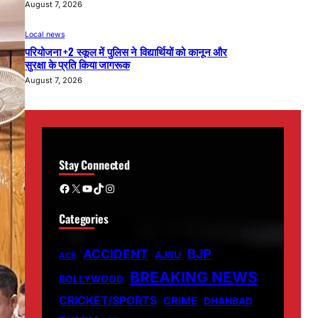
August 7, 2026
Local news
परियोजना +2 स्कूल में पुलिस ने विद्यार्थियों को कानून और
सुरक्षा के प्रति किया जागरूक
August 7, 2026
Stay Connected
Facebook
X
YouTube
TikTok
Instagram
Categories
ACCIDENT
BJP
AJSU
ACB
BREAKING NEWS
BOLLYWOOD
CRICKET/SPORTS
CRIME
DHANBAD