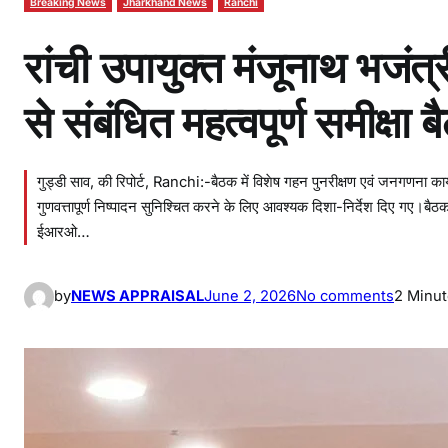
Breaking News
Jharkhand News
Ranchi
रांची उपायुक्त मंजूनाथ भजंत्
से संबंधित महत्वपूर्ण समीक्षा 
गुड्डी साव, की रिपोर्ट, Ranchi:-बैठक में विशेष गहन पुनरीक्षण एवं जनगणना कार्य
गुणवत्तापूर्ण निष्पादन सुनिश्चित करने के लिए आवश्यक दिशा-निर्देश दिए गए।बैठक मे
ईआरओ…
o
by
NEWS APPRAISAL
June 2, 2026
No comments
2 Minu
n
रां
ची
उ
पा
यु