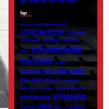
बिहार
बॉलीवुड
मुंबई
सिमरिया
विदेश
रामगढ़
Tags
#BJP
#BIHAR
#AAJSU PARTY
#CHIEFMINISTER
#GARHWA
#GOMIYA
#GUMLA
#GHAGHRA
#JHARKHAND
#INDIA
#LATEHAR
#MANIKA
#PALAMU
#NAWA BAZAR
#PALAMU POLICE
#PANDWA
#RAJMAHAL
#RANCHI
#SADAK SURAKSHA
#TRADING
#SATBARWA
#पलामू
…
ACCIDENT
#गढ़वा
#गुमला
#बीजेपी