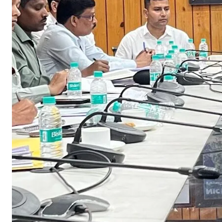
ना
का
र्य
से
सं
बं
धि
त
म
ह
त्व
पू
र्ण
स
मी
क्षा
बै