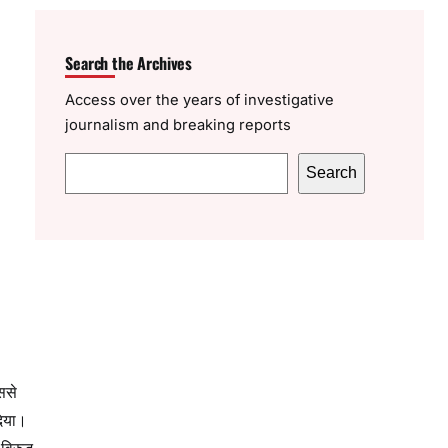
Search the Archives
Access over the years of investigative
journalism and breaking reports
S
Search
e
a
r
c
h
ससे
दिया।