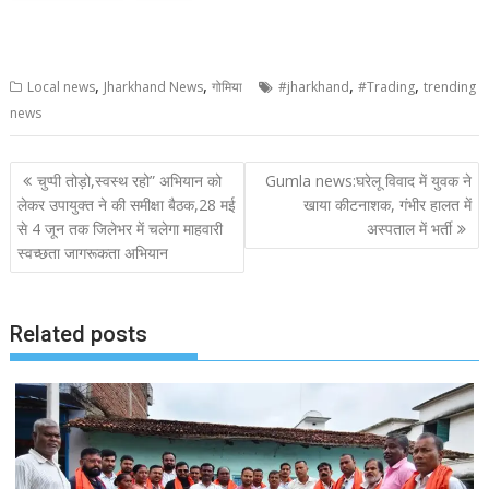
,
,
,
,
Local news
Jharkhand News
गोमिया
#jharkhand
#Trading
trending
news
Post
चुप्पी तोड़ो,स्वस्थ रहो” अभियान को
Gumla news:घरेलू विवाद में युवक ने
navigation
लेकर उपायुक्त ने की समीक्षा बैठक,28 मई
खाया कीटनाशक, गंभीर हालत में
से 4 जून तक जिलेभर में चलेगा माहवारी
अस्पताल में भर्ती
स्वच्छता जागरूकता अभियान
Related posts