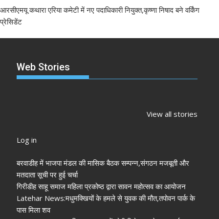
आरसीएमयू कथारा एरिया कमेटी में नए पदाधिकारी नियुक्त,कृष्णा निषाद बने वर्किंग
प्रेसिडेंट
Web Stories
झारखंड नगर निकाय
रांची में कांग्रेस की
‘अनन्या पांडे’
चुनाव 2026: नतीजे
‘संविधान बचाओ रैली’:
पलक तिवारी 
View all stories
आने शुरू, कई शहरों में
मल्लिकार्जुन खरगे ने
मुंह:
अध्यक्ष-मेयर की
केंद्र सरकार पर साधा
Log in
तस्वीर साफ
निशाना
बरवाडीह में भाजपा मंडल की मासिक बैठक सम्पन्न,संगठन मजबूती और
मतदाता सूची पर हुई चर्चा
गिरीडीह साहू समाज महिला प्रकोष्ठ द्वारा सावन महोत्सव का आयोजन
Latehar News:मधुमक्खियों के हमले से युवक की मौत,तपोवन पार्क के
पास मिला शव