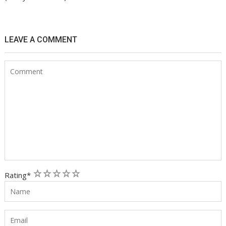
LEAVE A COMMENT
1
2
3
4
5
Rating
*