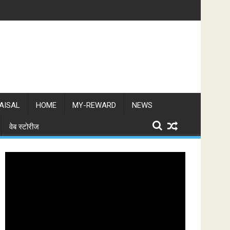
की कार्रवाई, सब्जी विक्रेताओं से खाली कराया स्थल
लातेहार:भाजपा ग्रामीण मंडल की संयुक्त मासिक बैठक संपन
AISAL
HOME
MY-REWARD
NEWS
वेब स्टोरीज