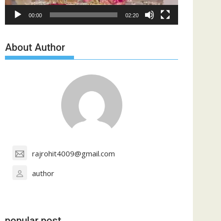
00:00
02:20
About Author
rajrohit4009@gmail.com
author
popular post