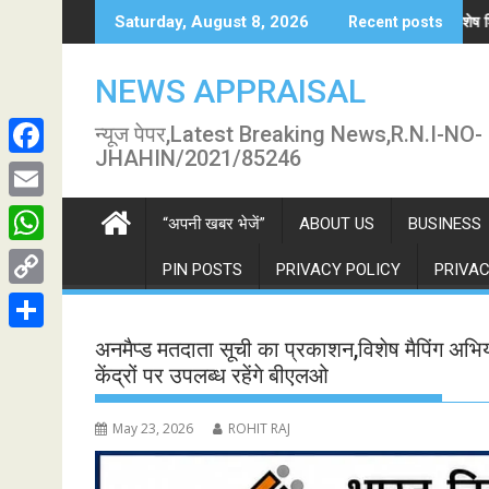
Skip
म जोड़ने व संशोधन के लिए 8-9 अगस्त को विशेष शिविर
कुएं में मिला 20 वर्षीय युवती क
Saturday, August 8, 2026
Recent posts
to
content
NEWS APPRAISAL
न्यूज पेपर,Latest Breaking News,R.N.I-NO-
JHAHIN/2021/85246
F
a
E
“अपनी खबर भेजें”
ABOUT US
BUSINESS
c
m
W
PIN POSTS
PRIVACY POLICY
PRIVAC
e
a
h
C
b
i
a
o
o
S
अनमैप्ड मतदाता सूची का प्रकाशन,विशेष मैपिंग अ
l
t
p
केंद्रों पर उपलब्ध रहेंगे बीएलओ
o
h
s
y
k
a
May 23, 2026
ROHIT RAJ
A
L
r
p
i
e