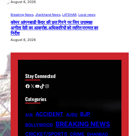
August 6, 2026
Breaking News
, 
Jharkhand News
, 
LATEHAR
, 
Local news
कोमर आंगनबाड़ी केंद्र की छत गिरने पर जिप उपाध्यक्ष
अनीता देवी का आक्रोश,अधिकारियों को त्वरित मरम्मत का
निर्देश
August 6, 2026
Stay Connected
Facebook
X
YouTube
TikTok
Instagram
Categories
ACCIDENT
BJP
AJSU
ACB
BREAKING NEWS
BOLLYWOOD
CRICKET/SPORTS
CRIME
DHANBAD