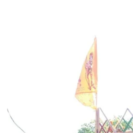
मा
रो
ह
में
स
त
ब
र
वा
के
भ
क्तों
की
उ
म
ड़ी
आ
स्था