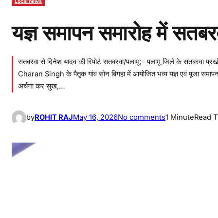
Local news
यज्ञ समापन समारोह में सतबर
सतबरवा से दिनेश यादव की रिपोर्ट सतबरवा/पलामू:- पलामू जिले के सतबरवा प्रखंड 
Charan Singh के पैतृक गांव सोन बिगहा में आयोजित भव्य यज्ञ एवं पूजा समापन स
अर्चना कर सुख,…
o
by
ROHIT RAJ
May 16, 2026
No comments
1 Minute
Read 
n
य
ज्ञ
स
मा
प
न
स