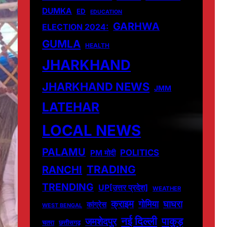
DUMKA
ED
EDUCATION
GARHWA
ELECTION 2024:
GUMLA
HEALTH
JHARKHAND
JHARKHAND NEWS
JMM
LATEHAR
LOCAL NEWS
PALAMU
POLITICS
PM मोदी
TRADING
RANCHI
TRENDING
UP[उत्तर प्रदेश]
WEATHER
क्राइम
गोमिया
घाघरा
कांग्रेस
WEST BENGAL
नई दिल्ली
पाकुड़
जमशेदपुर
चतरा
छत्तीसगढ़