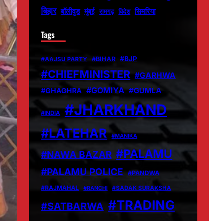
बिहार
बॉलीवुड
मुंबई
सिमरिया
विदेश
रामगढ़
Tags
#BJP
#BIHAR
#AAJSU PARTY
#CHIEFMINISTER
#GARHWA
#GOMIYA
#GUMLA
#GHAGHRA
#JHARKHAND
#INDIA
#LATEHAR
#MANIKA
#PALAMU
#NAWA BAZAR
#PALAMU POLICE
#PANDWA
#RAJMAHAL
#RANCHI
#SADAK SURAKSHA
#TRADING
#SATBARWA