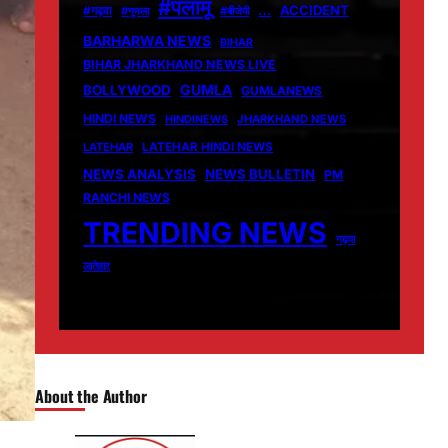
#पलामू
…
ACCIDENT
#गढ़वा
#गुमला
#बीजेपी
BARHARWA NEWS
BIHAR
BIHAR JHARKHAND NEWS LIVE
GUMLA
BOLLYWOOD
GUMLANEWS
HINDI NEWS
HINDINEWS
JHARKHAND NEWS
LATEHAR
LATEHAR HINDI NEWS
NEWS ANALYSIS
NEWS BULLETIN
PM
RANCHI NEWS
TRENDING NEWS
गढ़वा
लातेहार
About the Author