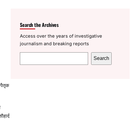
Search the Archives
Access over the years of investigative
journalism and breaking reports
S
Search
e
a
r
पैतृक
c
h
ी
ौहार्द