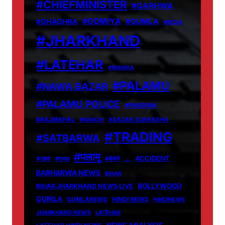
#CHIEFMINISTER
#GARHWA
#GOMIYA
#GUMLA
#GHAGHRA
#INDIA
#JHARKHAND
#LATEHAR
#MANIKA
#PALAMU
#NAWA BAZAR
#PALAMU POLICE
#PANDWA
#RAJMAHAL
#RANCHI
#SADAK SURAKSHA
#TRADING
#SATBARWA
#पलामू
…
ACCIDENT
#गढ़वा
#गुमला
#बीजेपी
BARHARWA NEWS
BIHAR
BOLLYWOOD
BIHAR JHARKHAND NEWS LIVE
GUMLA
GUMLANEWS
HINDI NEWS
HINDINEWS
JHARKHAND NEWS
LATEHAR