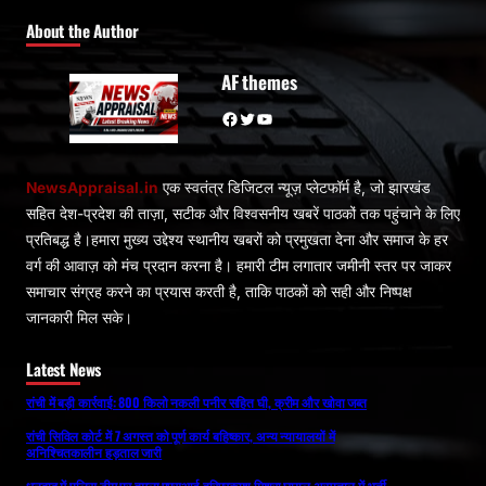
About the Author
AF themes
Facebook
Twitter
YouTube
NewsAppraisal.in
एक स्वतंत्र डिजिटल न्यूज़ प्लेटफॉर्म है, जो झारखंड
सहित देश-प्रदेश की ताज़ा, सटीक और विश्वसनीय खबरें पाठकों तक पहुंचाने के लिए
प्रतिबद्ध है।हमारा मुख्य उद्देश्य स्थानीय खबरों को प्रमुखता देना और समाज के हर
वर्ग की आवाज़ को मंच प्रदान करना है। हमारी टीम लगातार जमीनी स्तर पर जाकर
समाचार संग्रह करने का प्रयास करती है, ताकि पाठकों को सही और निष्पक्ष
जानकारी मिल सके।
Latest News
रांची में बड़ी कार्रवाई: 800 किलो नकली पनीर सहित घी, क्रीम और खोवा जब्त
रांची सिविल कोर्ट में 7 अगस्त को पूर्ण कार्य बहिष्कार, अन्य न्यायालयों में
अनिश्चितकालीन हड़ताल जारी
धनबाद में पुलिस टीम पर हमला,एएसआई हरिप्रकाश मिश्रा घायल,अस्पताल में भर्ती