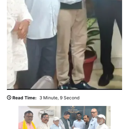
स
ला
ह
का
र
स
मि
ति
क
था
रा
क्षे
त्र
के
स
Read Time:
3 Minute, 9 Second
द
स्यों
ने
म