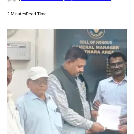
n
म
2 Minutes
Read Time
हा
प्र
बं
ध
क
से
मु
ला
क़ा
त
क
र
के
क्षे
त्री
य