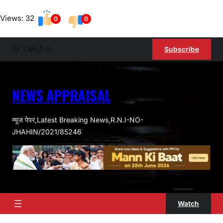
Skip
Views: 32
to
0
0
content
Facebook
X
YouTube
TikTok
Instagram
Subscribe
NEWS APPRAISAL
न्यूज पेपर,Latest Breaking News,R.N.I-NO-
JHAHIN/2021/85246
Watch