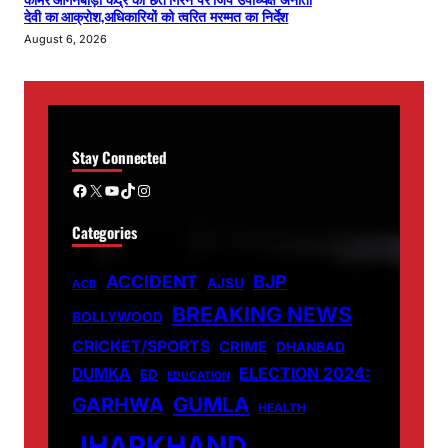
देवी का आक्रोश,अधिकारियों को त्वरित मरम्मत का निर्देश
August 6, 2026
Stay Connected
Facebook
X
YouTube
TikTok
Instagram
Categories
ACCIDENT
BJP
AJSU
ACB
BREAKING NEWS
BOLLYWOOD
CRICKET/SPORTS
CRIME
DHANBAD
DUMKA
ELECTION 2024:
ED
EDUCATION
GUMLA
GARHWA
HEALTH
JHARKHAND