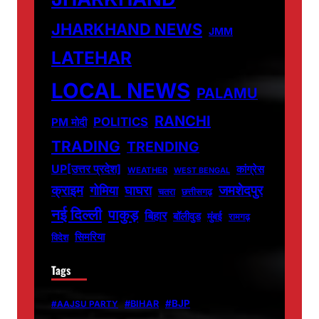
JHARKHAND NEWS
JMM
LATEHAR
LOCAL NEWS
PALAMU
RANCHI
POLITICS
PM मोदी
TRADING
TRENDING
UP[उत्तर प्रदेश]
कांग्रेस
WEATHER
WEST BENGAL
जमशेदपुर
क्राइम
गोमिया
घाघरा
चतरा
छत्तीसगढ़
नई दिल्ली
पाकुड़
बिहार
बॉलीवुड
मुंबई
रामगढ़
सिमरिया
विदेश
Tags
#BJP
#BIHAR
#AAJSU PARTY