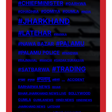
#CHIEFMINISTER
#GARHWA
#GOMIYA
#GUMLA
#GHAGHRA
#INDIA
#JHARKHAND
#LATEHAR
#MANIKA
#PALAMU
#NAWA BAZAR
#PALAMU POLICE
#PANDWA
#RAJMAHAL
#RANCHI
#SADAK SURAKSHA
#TRADING
#SATBARWA
#पलामू
…
ACCIDENT
#गढ़वा
#गुमला
#बीजेपी
BARHARWA NEWS
BIHAR
BOLLYWOOD
BIHAR JHARKHAND NEWS LIVE
GUMLA
GUMLANEWS
HINDI NEWS
HINDINEWS
JHARKHAND NEWS
LATEHAR