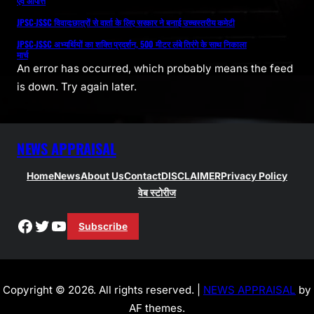
एवं आपत्ति
JPSC-JSSC विवाद:छात्रों से वार्ता के लिए सरकार ने बनाई उच्चस्तरीय कमेटी
JPSC-JSSC अभ्यर्थियों का शक्ति प्रदर्शन, 500 मीटर लंबे तिरंगे के साथ निकाला
मार्च
An error has occurred, which probably means the feed
is down. Try again later.
NEWS APPRAISAL
Home
News
About Us
Contact
DISCLAIMER
Privacy Policy
वेब स्टोरीज
Facebook
Twitter
YouTube
Subscribe
Copyright © 2026. All rights reserved. |
NEWS APPRAISAL
by
AF themes.