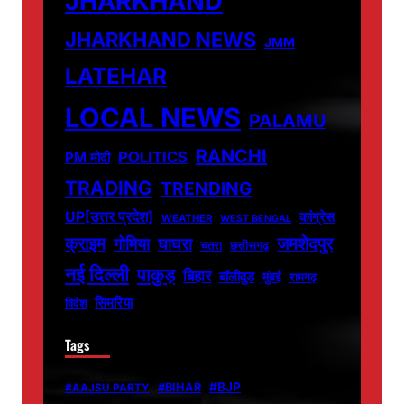
JHARKHAND
JHARKHAND NEWS
JMM
LATEHAR
LOCAL NEWS
PALAMU
RANCHI
POLITICS
PM मोदी
TRADING
TRENDING
UP[उत्तर प्रदेश]
कांग्रेस
WEATHER
WEST BENGAL
जमशेदपुर
क्राइम
गोमिया
घाघरा
चतरा
छत्तीसगढ़
नई दिल्ली
पाकुड़
बिहार
बॉलीवुड
मुंबई
रामगढ़
सिमरिया
विदेश
Tags
#BJP
#BIHAR
#AAJSU PARTY