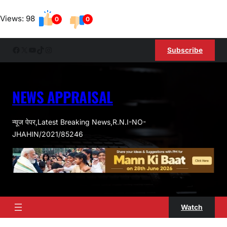
Skip
Views: 98
to
0
0
content
Facebook
X
YouTube
TikTok
Instagram
Subscribe
NEWS APPRAISAL
न्यूज पेपर,Latest Breaking News,R.N.I-NO-
JHAHIN/2021/85246
Watch