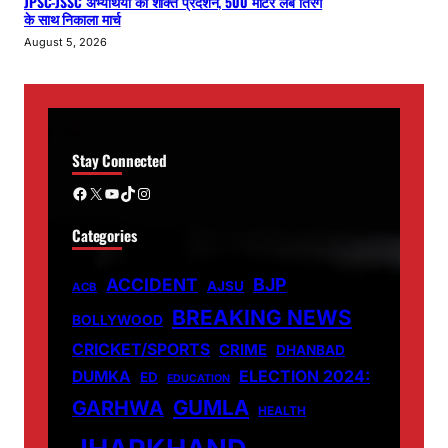
JPSC-JSSC अभ्यर्थियों का शक्ति प्रदर्शन, 500 मीटर लंबे तिरंगे
के साथ निकाला मार्च
August 5, 2026
Stay Connected
Facebook
X
YouTube
TikTok
Instagram
Categories
ACCIDENT
BJP
AJSU
ACB
BREAKING NEWS
BOLLYWOOD
CRICKET/SPORTS
CRIME
DHANBAD
DUMKA
ELECTION 2024:
ED
EDUCATION
GUMLA
GARHWA
HEALTH