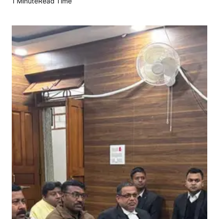
1 Minute
Read Time
मा
ज
के
अं
ति
म
व्य
क्ति
त
क
न्या
य
प
हुँ
च
ना
ही
डी