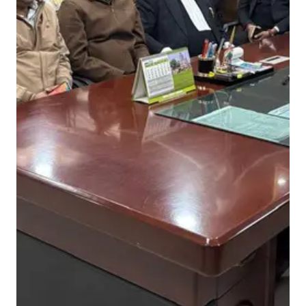
ए
ल
ए
स
ए
का
उ
द्दे
श्य
:
पी
डी
जे