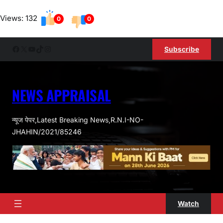
Skip
Views: 132
to
0
0
content
Facebook
X
YouTube
TikTok
Instagram
Subscribe
NEWS APPRAISAL
न्यूज पेपर,Latest Breaking News,R.N.I-NO-
JHAHIN/2021/85246
Watch