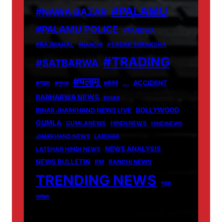
#PALAMU
#NAWA BAZAR
#PALAMU POLICE
#PANDWA
#RAJMAHAL
#RANCHI
#SADAK SURAKSHA
#TRADING
#SATBARWA
#पलामू
…
ACCIDENT
#गढ़वा
#गुमला
#बीजेपी
BARHARWA NEWS
BIHAR
BOLLYWOOD
BIHAR JHARKHAND NEWS LIVE
GUMLA
GUMLANEWS
HINDI NEWS
HINDINEWS
JHARKHAND NEWS
LATEHAR
NEWS ANALYSIS
LATEHAR HINDI NEWS
NEWS BULLETIN
PM
RANCHI NEWS
TRENDING NEWS
गढ़वा
लातेहार