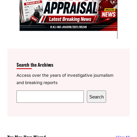
Search the Archives
Access over the years of investigative journalism
and breaking reports
S
Search
e
a
r
c
h
You May Have Missed