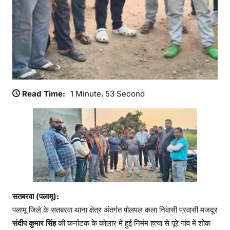
रि
ज
नों
में
मा
त
म
,
Read Time:
1 Minute, 53 Second
श
व
के
इं
त
जा
र
में
सतबरवा (पलामू):
बि
पलामू जिले के सतबरवा थाना क्षेत्र अंतर्गत पोलपल कला निवासी प्रवासी मजदूर
ल
संदीप कुमार सिंह
की कर्नाटक के कोलार में हुई निर्मम हत्या से पूरे गांव में शोक
ख