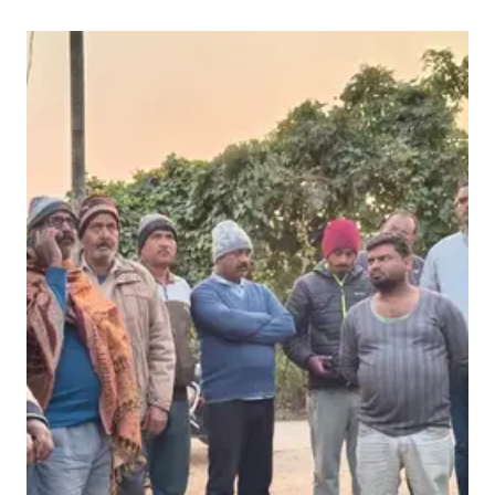
सी
म
ज
दू
र
सं
दी
प
कु
मा
र
सिं
ह
की
ह
त्या
से
प