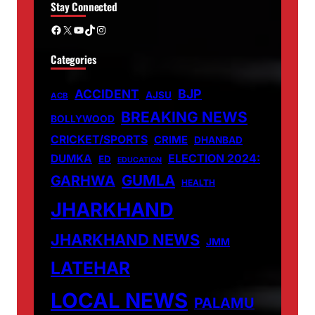
Stay Connected
Facebook
X
YouTube
TikTok
Instagram
Categories
ACCIDENT
BJP
AJSU
ACB
BREAKING NEWS
BOLLYWOOD
CRICKET/SPORTS
CRIME
DHANBAD
DUMKA
ELECTION 2024:
ED
EDUCATION
GUMLA
GARHWA
HEALTH
JHARKHAND
JHARKHAND NEWS
JMM
LATEHAR
LOCAL NEWS
PALAMU