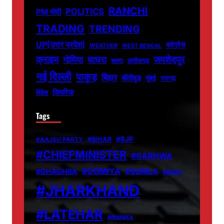
RANCHI
POLITICS
PM मोदी
TRADING
TRENDING
UP[उत्तर प्रदेश]
कांग्रेस
WEATHER
WEST BENGAL
जमशेदपुर
क्राइम
गोमिया
घाघरा
चतरा
छत्तीसगढ़
नई दिल्ली
पाकुड़
बिहार
बॉलीवुड
मुंबई
रामगढ़
सिमरिया
विदेश
Tags
#BJP
#BIHAR
#AAJSU PARTY
#CHIEFMINISTER
#GARHWA
#GOMIYA
#GUMLA
#GHAGHRA
#INDIA
#JHARKHAND
#LATEHAR
#MANIKA