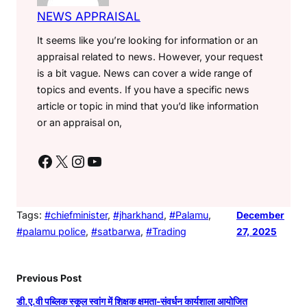
NEWS APPRAISAL
It seems like you’re looking for information or an
appraisal related to news. However, your request
is a bit vague. News can cover a wide range of
topics and events. If you have a specific news
article or topic in mind that you’d like information
or an appraisal on,
Facebook
X
Instagram
YouTube
Tags:
#chiefminister
, 
#jharkhand
, 
#Palamu
, 
December
#palamu police
, 
#satbarwa
, 
#Trading
27, 2025
Previous Post
डी.ए.वी पब्लिक स्कूल स्वांग में शिक्षक क्षमता-संवर्धन कार्यशाला आयोजित