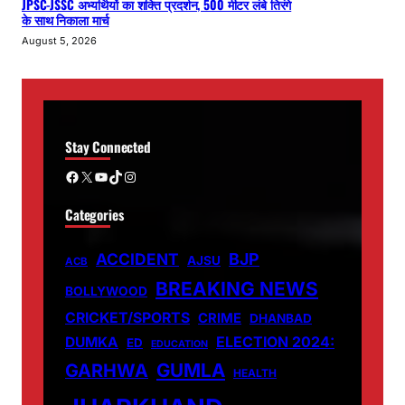
JPSC-JSSC अभ्यर्थियों का शक्ति प्रदर्शन, 500 मीटर लंबे तिरंगे
के साथ निकाला मार्च
August 5, 2026
Stay Connected
Facebook
X
YouTube
TikTok
Instagram
Categories
ACCIDENT
BJP
AJSU
ACB
BREAKING NEWS
BOLLYWOOD
CRICKET/SPORTS
CRIME
DHANBAD
DUMKA
ELECTION 2024:
ED
EDUCATION
GUMLA
GARHWA
HEALTH