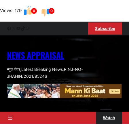
Skip
Views: 179
to
0
0
content
Facebook
X
YouTube
TikTok
Instagram
Subscribe
NEWS APPRAISAL
न्यूज पेपर,Latest Breaking News,R.N.I-NO-
JHAHIN/2021/85246
Watch