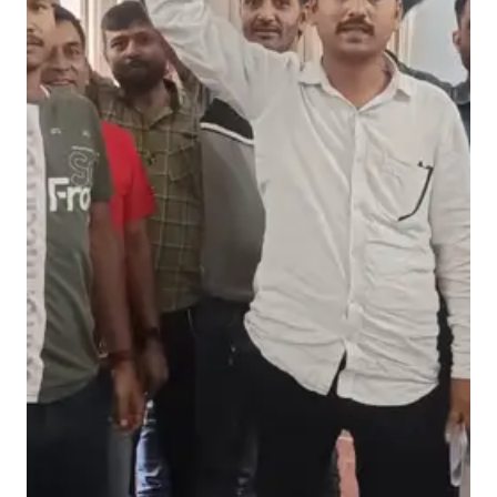
फ
!
वा
र्ता
में
न
हीं
लि
या
हि
स्सा
,
म
ज
दू
र
आ
क्रो
शि