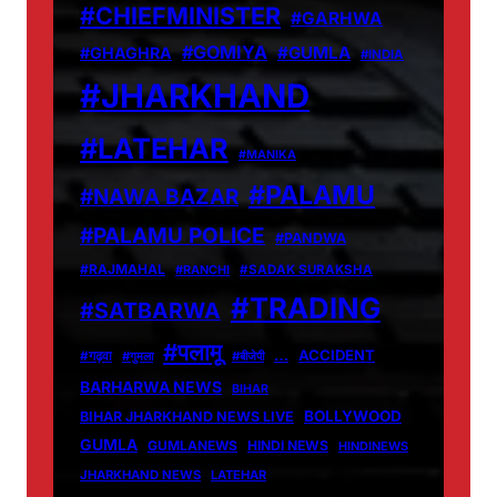
#CHIEFMINISTER
#GARHWA
#GOMIYA
#GUMLA
#GHAGHRA
#INDIA
#JHARKHAND
#LATEHAR
#MANIKA
#PALAMU
#NAWA BAZAR
#PALAMU POLICE
#PANDWA
#RAJMAHAL
#RANCHI
#SADAK SURAKSHA
#TRADING
#SATBARWA
#पलामू
…
ACCIDENT
#गढ़वा
#गुमला
#बीजेपी
BARHARWA NEWS
BIHAR
BOLLYWOOD
BIHAR JHARKHAND NEWS LIVE
GUMLA
GUMLANEWS
HINDI NEWS
HINDINEWS
JHARKHAND NEWS
LATEHAR