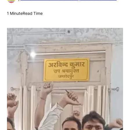
n
डी
1 Minute
Read Time
ए
ल
सी
का
न
हीं
है
वि
वे
क
कं
स्ट्र
क्श
न
को
खौ