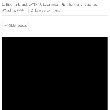
,
,
,
,
,
Bjp
jharkhand
LATEHAR
Local news
#jharkhand
#latehar
,
#Trading
#बीजेपी
Leave a comment
Posts
Older posts
navigation