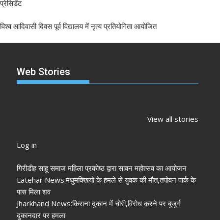
प्रेसिडेंट
विश्व आदिवासी दिवस पूर्व विद्यालय में नृत्य प्रतियोगिता आयोजित
Web Stories
झारखंड नगर निकाय
रांची में कांग्रेस की
‘अनन्या पांडे’
चुनाव 2026: नतीजे
‘संविधान बचाओ रैली’:
पलक तिवारी 
View all stories
आने शुरू, कई शहरों में
मल्लिकार्जुन खरगे ने
मुंह:
अध्यक्ष-मेयर की
केंद्र सरकार पर साधा
Log in
तस्वीर साफ
निशाना
गिरीडीह साहू समाज महिला प्रकोष्ठ द्वारा सावन महोत्सव का आयोजन
Latehar News:मधुमक्खियों के हमले से युवक की मौत,तपोवन पार्क के
पास मिला शव
Jharkhand News:किराना दुकान में चोरी,विरोध करने पर बुजुर्ग
दुकानदार पर हमला