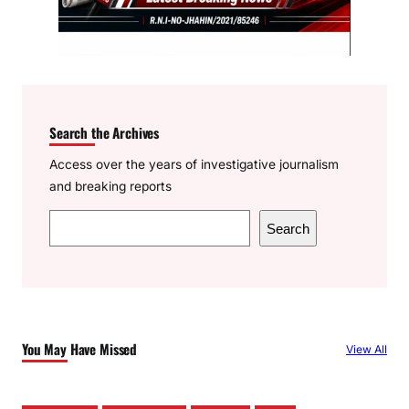
Search the Archives
Access over the years of investigative journalism
and breaking reports
S
Search
e
a
r
c
h
You May Have Missed
View All