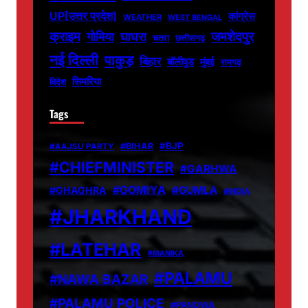
UP[उत्तर प्रदेश]
कांग्रेस
WEATHER
WEST BENGAL
जमशेदपुर
क्राइम
गोमिया
घाघरा
चतरा
छत्तीसगढ़
नई दिल्ली
पाकुड़
बिहार
बॉलीवुड
मुंबई
रामगढ़
सिमरिया
विदेश
Tags
#BJP
#BIHAR
#AAJSU PARTY
#CHIEFMINISTER
#GARHWA
#GOMIYA
#GUMLA
#GHAGHRA
#INDIA
#JHARKHAND
#LATEHAR
#MANIKA
#PALAMU
#NAWA BAZAR
#PALAMU POLICE
#PANDWA