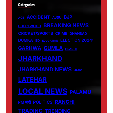
Categories
ACCIDENT
BJP
AJSU
ACB
BREAKING NEWS
BOLLYWOOD
CRICKET/SPORTS
CRIME
DHANBAD
DUMKA
ELECTION 2024:
ED
EDUCATION
GUMLA
GARHWA
HEALTH
JHARKHAND
JHARKHAND NEWS
JMM
LATEHAR
LOCAL NEWS
PALAMU
RANCHI
POLITICS
PM मोदी
TRADING
TRENDING