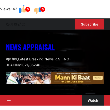
Skip
Views: 43
to
0
0
content
Facebook
X
YouTube
TikTok
Instagram
Subscribe
NEWS APPRAISAL
न्यूज पेपर,Latest Breaking News,R.N.I-NO-
JHAHIN/2021/85246
Watch