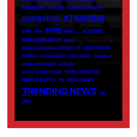
#RAJMAHAL
#RANCHI
#SADAK SURAKSHA
#TRADING
#SATBARWA
#पलामू
…
ACCIDENT
#गढ़वा
#गुमला
#बीजेपी
BARHARWA NEWS
BIHAR
BOLLYWOOD
BIHAR JHARKHAND NEWS LIVE
GUMLA
GUMLANEWS
HINDI NEWS
HINDINEWS
JHARKHAND NEWS
LATEHAR
NEWS ANALYSIS
LATEHAR HINDI NEWS
NEWS BULLETIN
PM
RANCHI NEWS
TRENDING NEWS
गढ़वा
लातेहार