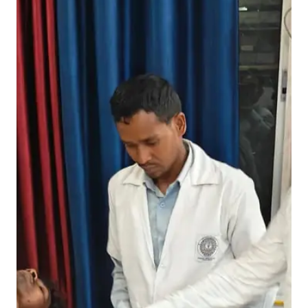
ट
ला
,
डी
टी
ओ
ने
घा
य
लों
को
प
हुं
चा
या
अ
स्प
ता
ल