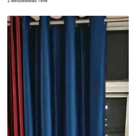
2 Minutes
Read Time
ते
हा
र
:
वा
ह
न
जां
च
के
दौ
रा
न
ब
ड़ा
हा
द
सा