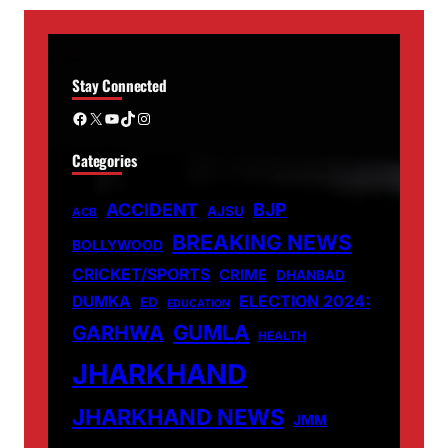
Stay Connected
Facebook
X
YouTube
TikTok
Instagram
Categories
ACCIDENT
BJP
AJSU
ACB
BREAKING NEWS
BOLLYWOOD
CRICKET/SPORTS
CRIME
DHANBAD
DUMKA
ELECTION 2024:
ED
EDUCATION
GUMLA
GARHWA
HEALTH
JHARKHAND
JHARKHAND NEWS
JMM