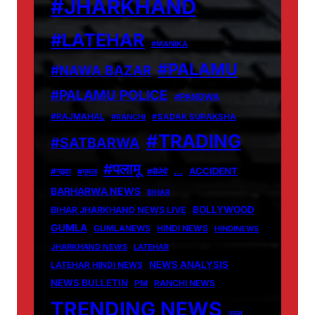
#JHARKHAND
#LATEHAR
#MANIKA
#PALAMU
#NAWA BAZAR
#PALAMU POLICE
#PANDWA
#RAJMAHAL
#RANCHI
#SADAK SURAKSHA
#TRADING
#SATBARWA
#पलामू
…
ACCIDENT
#गढ़वा
#गुमला
#बीजेपी
BARHARWA NEWS
BIHAR
BOLLYWOOD
BIHAR JHARKHAND NEWS LIVE
GUMLA
GUMLANEWS
HINDI NEWS
HINDINEWS
JHARKHAND NEWS
LATEHAR
NEWS ANALYSIS
LATEHAR HINDI NEWS
NEWS BULLETIN
PM
RANCHI NEWS
TRENDING NEWS
गढ़वा