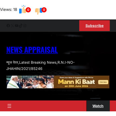
Skip
Views: 18
to
0
0
content
Facebook
X
YouTube
TikTok
Instagram
Subscribe
NEWS APPRAISAL
न्यूज पेपर,Latest Breaking News,R.N.I-NO-
JHAHIN/2021/85246
Watch