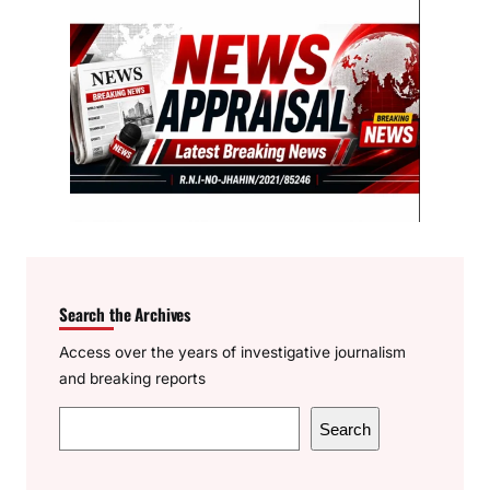
Search the Archives
Access over the years of investigative journalism
and breaking reports
S
Search
e
a