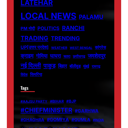
LATEHAR
LOCAL NEWS
PALAMU
RANCHI
POLITICS
PM मोदी
TRADING
TRENDING
UP[उत्तर प्रदेश]
कांग्रेस
WEATHER
WEST BENGAL
जमशेदपुर
क्राइम
गोमिया
घाघरा
चतरा
छत्तीसगढ़
नई दिल्ली
पाकुड़
बिहार
बॉलीवुड
मुंबई
रामगढ़
सिमरिया
विदेश
Tags
#BJP
#BIHAR
#AAJSU PARTY
#CHIEFMINISTER
#GARHWA
#GOMIYA
#GUMLA
#GHAGHRA
#INDIA