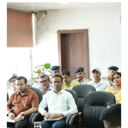
स्त
री
य
ना
र्को
टि
क्स
स
म
न्व
य
स
मि
ति
की
बै
ठ
क
आ