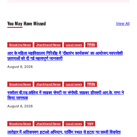
r
c
h
You May Have Missed
View All
Breaking News
Jharkhand News
Local news
गिरिडीह
आर के महिला महाविद्यालय गिरिडीह में ‘दीक्षारंभ कार्यक्रम’ का आयोजन,नवप्रवेशी
छात्राओं को दी गई महत्वपूर्ण जानकारी
August 6, 2026
Breaking News
Jharkhand News
Local news
गिरिडीह
स्कॉलर बी.एड.कॉलेज में साइबर सेफ्टी पर संगोष्ठी, साइबर डीएसपी आर.के. राणा ने
किया जागरूक
August 6, 2026
Breaking News
Jharkhand News
Local news
पाकुड़
लातेहार में अतिक्रमण हटाओ अभियान, पार्किंग स्थल से हटाए गए सब्जी विक्रेता