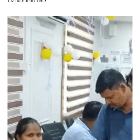
1 Minute
Read Time
मि
या
प्र
खं
ड
का
र्या
ल
य
में
ड्रा
इ
विं
ग
ला
इ
सें
स