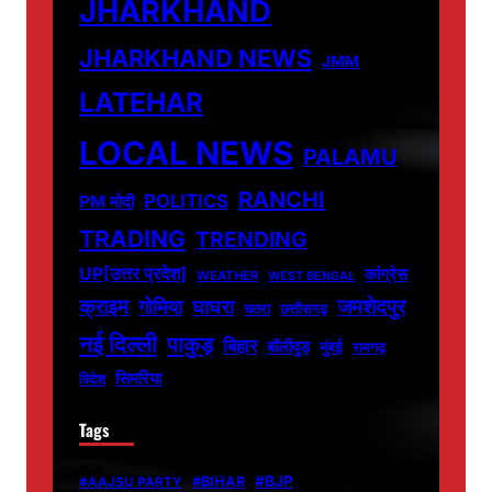
JHARKHAND
JHARKHAND NEWS
JMM
LATEHAR
LOCAL NEWS
PALAMU
RANCHI
POLITICS
PM मोदी
TRADING
TRENDING
UP[उत्तर प्रदेश]
कांग्रेस
WEATHER
WEST BENGAL
जमशेदपुर
क्राइम
गोमिया
घाघरा
चतरा
छत्तीसगढ़
नई दिल्ली
पाकुड़
बिहार
बॉलीवुड
मुंबई
रामगढ़
सिमरिया
विदेश
Tags
#BJP
#BIHAR
#AAJSU PARTY