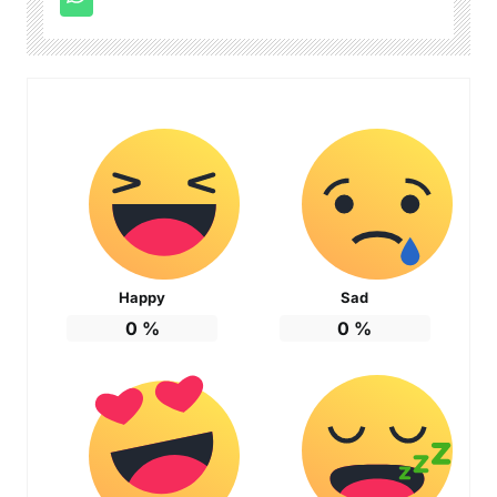
Happy
Sad
0
%
0
%