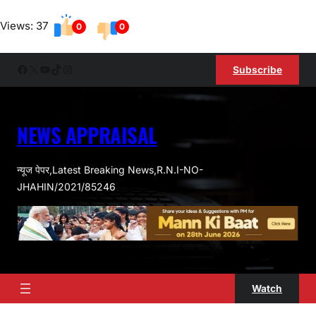
Skip
Views: 37
to
0
0
content
Facebook
X
YouTube
TikTok
Instagram
Subscribe
NEWS APPRAISAL
न्यूज पेपर,Latest Breaking News,R.N.I-NO-
JHAHIN/2021/85246
Watch