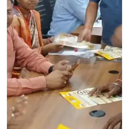
शि
वि
र
,
आ
वे
द
कों
को
हा
थों
-
हा
थ
मि
ला
ल
र्निं
ग