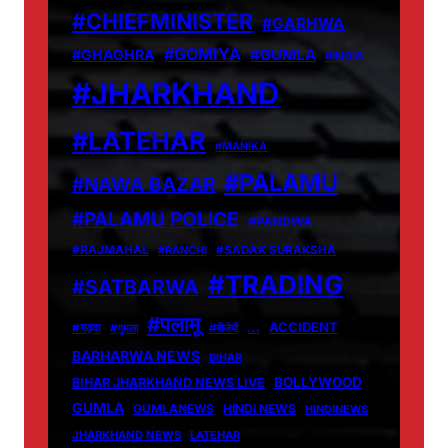
#CHIEFMINISTER
#GARHWA
#GOMIYA
#GUMLA
#GHAGHRA
#INDIA
#JHARKHAND
#LATEHAR
#MANIKA
#PALAMU
#NAWA BAZAR
#PALAMU POLICE
#PANDWA
#RAJMAHAL
#RANCHI
#SADAK SURAKSHA
#TRADING
#SATBARWA
#पलामू
…
ACCIDENT
#गढ़वा
#गुमला
#बीजेपी
BARHARWA NEWS
BIHAR
BOLLYWOOD
BIHAR JHARKHAND NEWS LIVE
GUMLA
GUMLANEWS
HINDI NEWS
HINDINEWS
JHARKHAND NEWS
LATEHAR