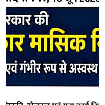
4
0
0
0
मा
सि
क
स
हा
य
ता
,
स
र
का
र
ने
शु
रू