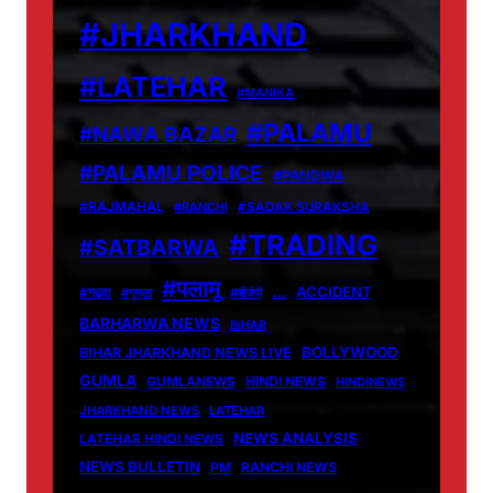
#JHARKHAND
#LATEHAR
#MANIKA
#PALAMU
#NAWA BAZAR
#PALAMU POLICE
#PANDWA
#RAJMAHAL
#RANCHI
#SADAK SURAKSHA
#TRADING
#SATBARWA
#पलामू
…
ACCIDENT
#गढ़वा
#गुमला
#बीजेपी
BARHARWA NEWS
BIHAR
BOLLYWOOD
BIHAR JHARKHAND NEWS LIVE
GUMLA
GUMLANEWS
HINDI NEWS
HINDINEWS
JHARKHAND NEWS
LATEHAR
NEWS ANALYSIS
LATEHAR HINDI NEWS
NEWS BULLETIN
PM
RANCHI NEWS