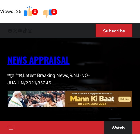
Skip
Views: 25
to
0
0
content
Facebook
X
YouTube
TikTok
Instagram
Subscribe
NEWS APPRAISAL
न्यूज पेपर,Latest Breaking News,R.N.I-NO-
JHAHIN/2021/85246
Watch