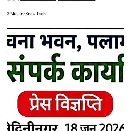
n
वृ
2 Minutes
Read Time
द्ध
ए
वं
अ
स
हा
य
क
ला
का
रों
को
मि
ले
गी
₹