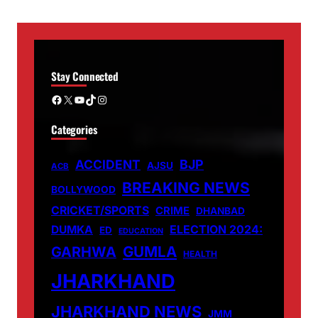
Stay Connected
Facebook
X
YouTube
TikTok
Instagram
Categories
ACCIDENT
BJP
AJSU
ACB
BREAKING NEWS
BOLLYWOOD
CRICKET/SPORTS
CRIME
DHANBAD
DUMKA
ELECTION 2024:
ED
EDUCATION
GUMLA
GARHWA
HEALTH
JHARKHAND
JHARKHAND NEWS
JMM