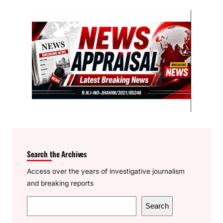
Search the Archives
Access over the years of investigative journalism
and breaking reports
S
Search
e