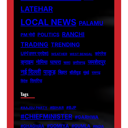
LATEHAR
LOCAL NEWS
PALAMU
RANCHI
POLITICS
PM मोदी
TRADING
TRENDING
UP[उत्तर प्रदेश]
कांग्रेस
WEATHER
WEST BENGAL
जमशेदपुर
क्राइम
गोमिया
घाघरा
चतरा
छत्तीसगढ़
नई दिल्ली
पाकुड़
बिहार
बॉलीवुड
मुंबई
रामगढ़
सिमरिया
विदेश
Tags
#BJP
#BIHAR
#AAJSU PARTY
#CHIEFMINISTER
#GARHWA
#GOMIYA
#GUMLA
#GHAGHRA
#INDIA