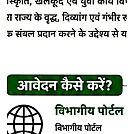
की
‘
क
ला
का
र
मा
सि
क
नि
वृ
त्ति
का
यो
ज
ना