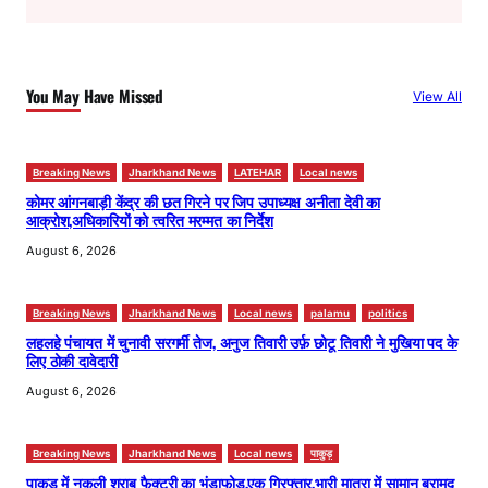
r
c
h
You May Have Missed
View All
Breaking News
Jharkhand News
LATEHAR
Local news
कोमर आंगनबाड़ी केंद्र की छत गिरने पर जिप उपाध्यक्ष अनीता देवी का
आक्रोश,अधिकारियों को त्वरित मरम्मत का निर्देश
August 6, 2026
Breaking News
Jharkhand News
Local news
palamu
politics
लहलहे पंचायत में चुनावी सरगर्मी तेज, अनुज तिवारी उर्फ़ छोटू तिवारी ने मुखिया पद के
लिए ठोकी दावेदारी
August 6, 2026
Breaking News
Jharkhand News
Local news
पाकुड़
पाकुड़ में नकली शराब फैक्ट्री का भंडाफोड़,एक गिरफ्तार,भारी मात्रा में सामान बरामद