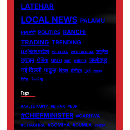
LATEHAR
LOCAL NEWS
PALAMU
RANCHI
POLITICS
PM मोदी
TRADING
TRENDING
UP[उत्तर प्रदेश]
कांग्रेस
WEATHER
WEST BENGAL
जमशेदपुर
क्राइम
गोमिया
घाघरा
चतरा
छत्तीसगढ़
नई दिल्ली
पाकुड़
बिहार
बॉलीवुड
मुंबई
रामगढ़
सिमरिया
विदेश
Tags
#BJP
#BIHAR
#AAJSU PARTY
#CHIEFMINISTER
#GARHWA
#GOMIYA
#GUMLA
#GHAGHRA
#INDIA