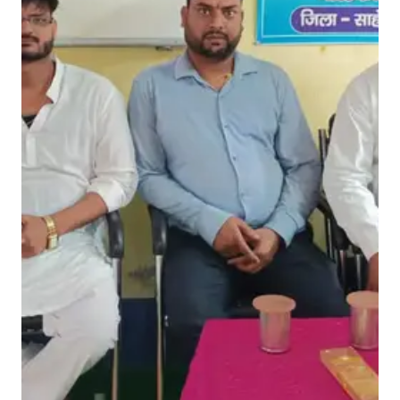
व
ल्ल
भ
भा
ई
प
टे
ल
की
1
5
0
वीं
ज
यं
ती
म
ना
ई