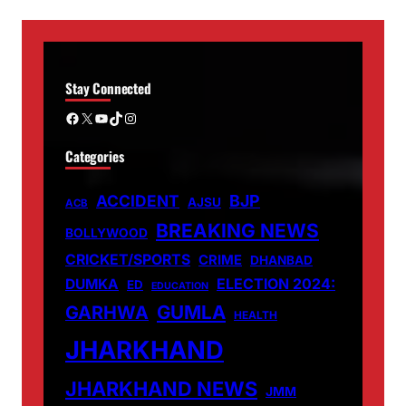
Stay Connected
Facebook
X
YouTube
TikTok
Instagram
Categories
ACCIDENT
BJP
AJSU
ACB
BREAKING NEWS
BOLLYWOOD
CRICKET/SPORTS
CRIME
DHANBAD
DUMKA
ELECTION 2024:
ED
EDUCATION
GUMLA
GARHWA
HEALTH
JHARKHAND
JHARKHAND NEWS
JMM