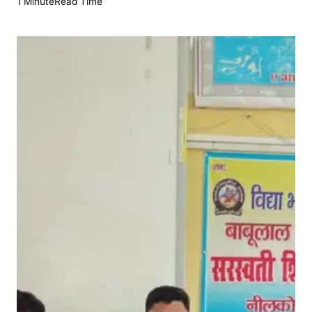
1 Minute
Read Time
र
स्व
ती
शि
शु
मं
दि
र
में
लौ
ह
पु
रु
ष
स
र
दा
र