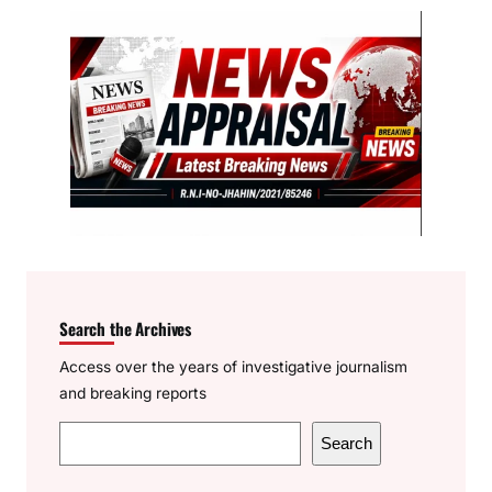
Search the Archives
Access over the years of investigative journalism
and breaking reports
S
Search
e
a