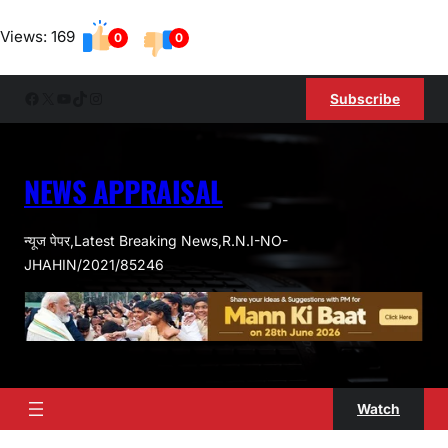
Skip
Views: 169
to
0
0
content
Facebook
X
YouTube
TikTok
Instagram
Subscribe
NEWS APPRAISAL
न्यूज पेपर,Latest Breaking News,R.N.I-NO-
JHAHIN/2021/85246
Watch