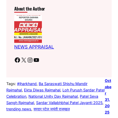
About the Author
NEWS APPRAISAL
Facebook
X
Instagram
YouTube
Oct
Tags:
#jharkhand
, 
Ba Saraswati Shishu Mandir
obe
Rajmahal
, 
Ekta Diwas Rajmahal
, 
Loh Purush Sardar Patel
r
Celebration
, 
National Unity Day Rajmahal
, 
Patel Seva
31,
Sangh Rajmahal
, 
Sardar Vallabhbhai Patel Jayanti 2025
, 
20
trending news
, 
सरदार पटेल जयंती राजमहल
25