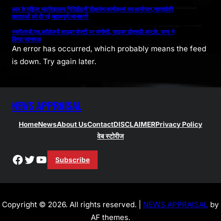
आर के महिला महाविद्यालय गिरिडीह में ‘दीक्षारंभ कार्यक्रम’ का आयोजन,नवप्रवेशी
छात्राओं को दी गई महत्वपूर्ण जानकारी
स्कॉलर बी.एड.कॉलेज में साइबर सेफ्टी पर संगोष्ठी, साइबर डीएसपी आर.के. राणा ने
किया जागरूक
An error has occurred, which probably means the feed
is down. Try again later.
NEWS APPRAISAL
Home
News
About Us
Contact
DISCLAIMER
Privacy Policy
वेब स्टोरीज
Facebook
Twitter
YouTube
Subscribe
Copyright © 2026. All rights reserved. |
NEWS APPRAISAL
by
AF themes.