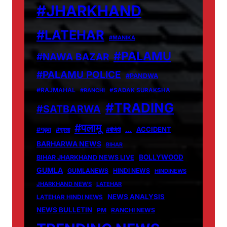
#JHARKHAND
#LATEHAR
#MANIKA
#PALAMU
#NAWA BAZAR
#PALAMU POLICE
#PANDWA
#RAJMAHAL
#RANCHI
#SADAK SURAKSHA
#TRADING
#SATBARWA
#पलामू
…
ACCIDENT
#गढ़वा
#गुमला
#बीजेपी
BARHARWA NEWS
BIHAR
BOLLYWOOD
BIHAR JHARKHAND NEWS LIVE
GUMLA
GUMLANEWS
HINDI NEWS
HINDINEWS
JHARKHAND NEWS
LATEHAR
NEWS ANALYSIS
LATEHAR HINDI NEWS
NEWS BULLETIN
PM
RANCHI NEWS