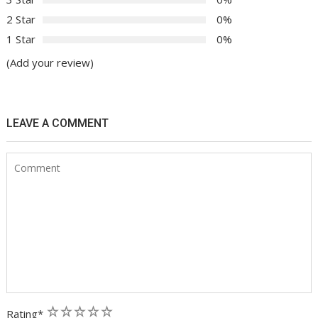
2 Star
0%
1 Star
0%
(Add your review)
LEAVE A COMMENT
1
2
3
4
5
Rating
*