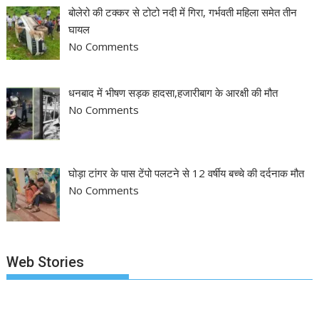
बोलेरो की टक्कर से टोटो नदी में गिरा, गर्भवती महिला समेत तीन
घायल
No Comments
धनबाद में भीषण सड़क हादसा,हजारीबाग के आरक्षी की मौत
No Comments
घोड़ा टांगर के पास टेंपो पलटने से 12 वर्षीय बच्चे की दर्दनाक मौत
No Comments
Web Stories
झारखंड नगर निकाय
रांची में कांग्रेस की
‘अनन्या पांडे’ बुल
चुनाव 2026: नतीजे
‘संविधान बचाओ रैली’:
पलक तिवारी ने ब
आने शुरू, कई शहरों में
मल्लिकार्जुन खरगे ने
मुंह:
By NEWS APPRAISAL
By NEWS APPRAISAL
By NEWS APPRA