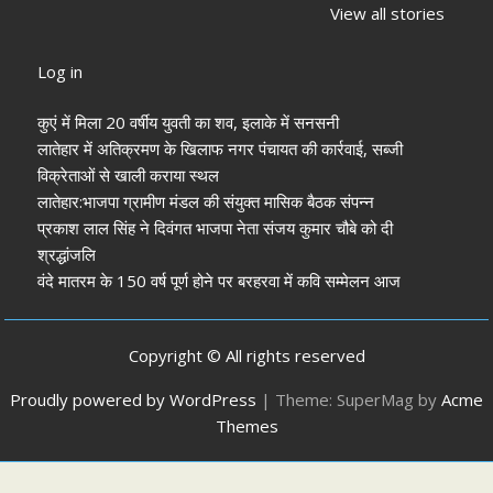
चुनाव 2026: नतीजे
‘संविधान बचाओ रैली’:
पलक तिवारी 
View all stories
आने शुरू, कई शहरों में
मल्लिकार्जुन खरगे ने
मुंह:
अध्यक्ष-मेयर की
केंद्र सरकार पर साधा
Log in
तस्वीर साफ
निशाना
कुएं में मिला 20 वर्षीय युवती का शव, इलाके में सनसनी
लातेहार में अतिक्रमण के खिलाफ नगर पंचायत की कार्रवाई, सब्जी
विक्रेताओं से खाली कराया स्थल
लातेहार:भाजपा ग्रामीण मंडल की संयुक्त मासिक बैठक संपन्न
प्रकाश लाल सिंह ने दिवंगत भाजपा नेता संजय कुमार चौबे को दी
श्रद्धांजलि
वंदे मातरम के 150 वर्ष पूर्ण होने पर बरहरवा में कवि सम्मेलन आज
Copyright © All rights reserved
Proudly powered by WordPress
|
Theme: SuperMag by
Acme
Themes