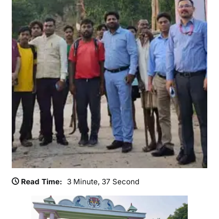
या
में
रा
ज
की
य
म
हो
त्स
व
की
तै
या
री
जो
रों
Read Time:
3 Minute, 37 Second
प
र
,