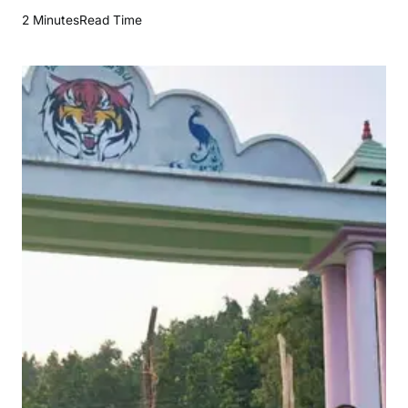
लु
2 Minutes
Read Time
गु
बु
रू
घं
टा
बा
ड़ी
धो
रो
म
गा
ढ़
,
ल
ल
प
नि