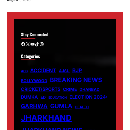
August 7, 2026
Stay Connected
Facebook
X
YouTube
TikTok
Instagram
Categories
ACCIDENT
BJP
AJSU
ACB
BREAKING NEWS
BOLLYWOOD
CRICKET/SPORTS
CRIME
DHANBAD
DUMKA
ELECTION 2024:
ED
EDUCATION
GUMLA
GARHWA
HEALTH
JHARKHAND