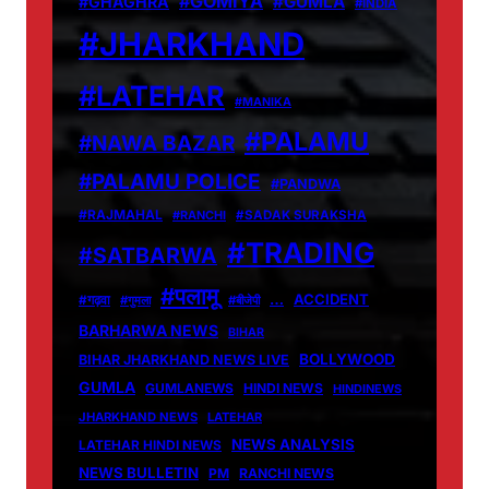
#GOMIYA
#GUMLA
#GHAGHRA
#INDIA
#JHARKHAND
#LATEHAR
#MANIKA
#PALAMU
#NAWA BAZAR
#PALAMU POLICE
#PANDWA
#RAJMAHAL
#RANCHI
#SADAK SURAKSHA
#TRADING
#SATBARWA
#पलामू
…
ACCIDENT
#गढ़वा
#गुमला
#बीजेपी
BARHARWA NEWS
BIHAR
BOLLYWOOD
BIHAR JHARKHAND NEWS LIVE
GUMLA
GUMLANEWS
HINDI NEWS
HINDINEWS
JHARKHAND NEWS
LATEHAR
NEWS ANALYSIS
LATEHAR HINDI NEWS
NEWS BULLETIN
PM
RANCHI NEWS