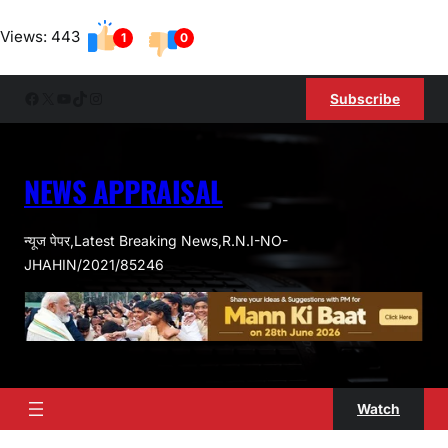
Skip
Views: 443
to
1
0
content
Facebook
X
YouTube
TikTok
Instagram
Subscribe
NEWS APPRAISAL
न्यूज पेपर,Latest Breaking News,R.N.I-NO-
JHAHIN/2021/85246
Watch