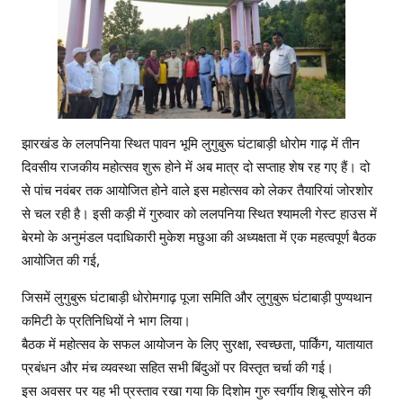
दि
शो
म
गु
रु
शि
बू
झारखंड के ललपनिया स्थित पावन भूमि लुगुबुरू घंटाबाड़ी धोरोम गाढ़ में तीन
सो
दिवसीय राजकीय महोत्सव शुरू होने में अब मात्र दो सप्ताह शेष रह गए हैं। दो
रे
से पांच नवंबर तक आयोजित होने वाले इस महोत्सव को लेकर तैयारियां जोरशोर
न
से चल रही है। इसी कड़ी में गुरुवार को ललपनिया स्थित श्यामली गेस्ट हाउस में
की
बेरमो के अनुमंडल पदाधिकारी मुकेश मछुआ की अध्यक्षता में एक महत्वपूर्ण बैठक
प्र
आयोजित की गई,
ति
मा
जिसमें लुगुबुरू घंटाबाड़ी धोरोमगाढ़ पूजा समिति और लुगुबुरू घंटाबाड़ी पुण्यथान
हो
कमिटी के प्रतिनिधियों ने भाग लिया।
गी
बैठक में महोत्सव के सफल आयोजन के लिए सुरक्षा, स्वच्छता, पार्किंग, यातायात
स्था
प्रबंधन और मंच व्यवस्था सहित सभी बिंदुओं पर विस्तृत चर्चा की गई।
पि
इस अवसर पर यह भी प्रस्ताव रखा गया कि दिशोम गुरु स्वर्गीय शिबू सोरेन की
त