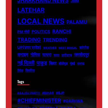
JHARKHAND NEWS
JMM
LATEHAR
LOCAL NEWS
PALAMU
RANCHI
POLITICS
PM मोदी
TRADING
TRENDING
UP[उत्तर प्रदेश]
कांग्रेस
WEATHER
WEST BENGAL
जमशेदपुर
क्राइम
गोमिया
घाघरा
चतरा
छत्तीसगढ़
नई दिल्ली
पाकुड़
बिहार
बॉलीवुड
मुंबई
रामगढ़
सिमरिया
विदेश
Tags
#BJP
#BIHAR
#AAJSU PARTY
#CHIEFMINISTER
#GARHWA