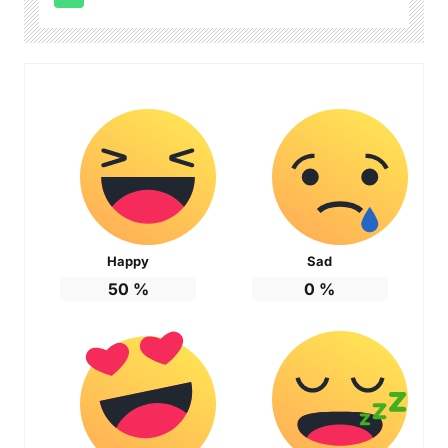
Happy
Sad
50
%
0
%