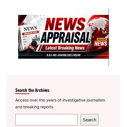
Search the Archives
Access over the years of investigative journalism
and breaking reports
S
Search
e