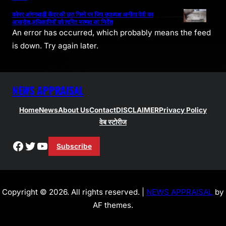
कोमर आंगनबाड़ी केंद्र की छत गिरने पर जिप उपाध्यक्ष अनीता देवी का
आक्रोश,अधिकारियों को त्वरित मरम्मत का निर्देश
An error has occurred, which probably means the feed
is down. Try again later.
NEWS APPRAISAL
Home
News
About Us
Contact
DISCLAIMER
Privacy Policy
वेब स्टोरीज
Facebook
Twitter
YouTube
Subscribe
Copyright © 2026. All rights reserved. |
NEWS APPRAISAL
by
AF themes.