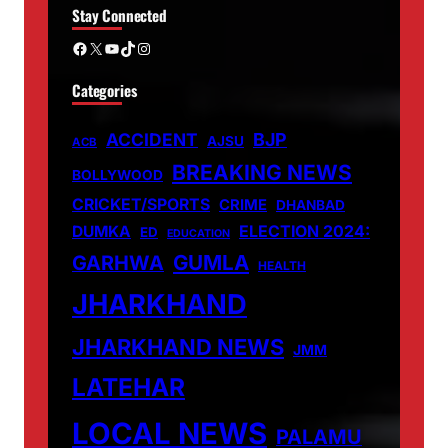
Stay Connected
Facebook
X
YouTube
TikTok
Instagram
Categories
ACCIDENT
BJP
AJSU
ACB
BREAKING NEWS
BOLLYWOOD
CRICKET/SPORTS
CRIME
DHANBAD
DUMKA
ELECTION 2024:
ED
EDUCATION
GUMLA
GARHWA
HEALTH
JHARKHAND
JHARKHAND NEWS
JMM
LATEHAR
LOCAL NEWS
PALAMU