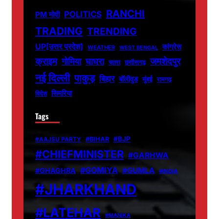
RANCHI
POLITICS
PM मोदी
TRADING
TRENDING
UP[उत्तर प्रदेश]
कांग्रेस
WEATHER
WEST BENGAL
जमशेदपुर
क्राइम
गोमिया
घाघरा
चतरा
छत्तीसगढ़
नई दिल्ली
पाकुड़
बिहार
बॉलीवुड
मुंबई
रामगढ़
सिमरिया
विदेश
Tags
#BJP
#BIHAR
#AAJSU PARTY
#CHIEFMINISTER
#GARHWA
#GOMIYA
#GUMLA
#GHAGHRA
#INDIA
#JHARKHAND
#LATEHAR
#MANIKA