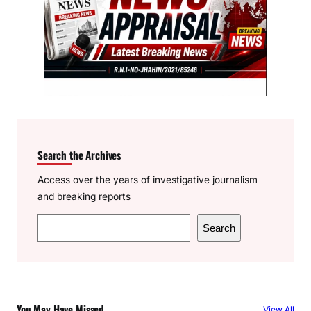
Search the Archives
Access over the years of investigative journalism
and breaking reports
S
Search
e
a
r
c
You May Have Missed
View All