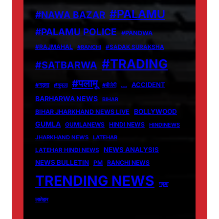
#PALAMU
#NAWA BAZAR
#PALAMU POLICE
#PANDWA
#RAJMAHAL
#RANCHI
#SADAK SURAKSHA
#TRADING
#SATBARWA
#पलामू
…
ACCIDENT
#गढ़वा
#गुमला
#बीजेपी
BARHARWA NEWS
BIHAR
BOLLYWOOD
BIHAR JHARKHAND NEWS LIVE
GUMLA
GUMLANEWS
HINDI NEWS
HINDINEWS
JHARKHAND NEWS
LATEHAR
NEWS ANALYSIS
LATEHAR HINDI NEWS
NEWS BULLETIN
PM
RANCHI NEWS
TRENDING NEWS
गढ़वा
लातेहार