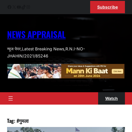
Skip
Facebook
X
YouTube
TikTok
Instagram
Subscribe
to
content
NEWS APPRAISAL
न्यूज पेपर,Latest Breaking News,R.N.I-NO-
JHAHIN/2021/85246
Watch
Tag:
#गुमला