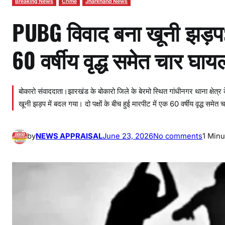
Breaking News
Crime
Jharkhand News
PUBG विवाद बना खूनी झड़प: ब
60 वर्षीय वृद्ध समेत चार घाय
बोकारो संवाददाता।झारखंड के बोकारो जिले के बेरमो स्थित गांधीनगर थाना क्षेत्र 
खूनी झड़प में बदल गया। दो पक्षों के बीच हुई मारपीट में एक 60 वर्षीय वृद्ध सम
o
by
NEWS APPRAISAL
June 23, 2026
No comments
1 Minu
n
P
U
B
G
वि
वा