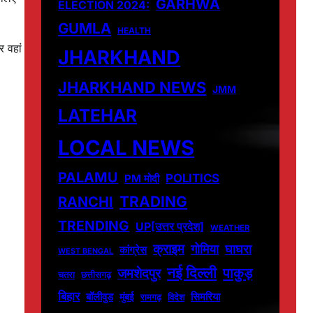
GARHWA
ELECTION 2024:
GUMLA
HEALTH
 वहां
JHARKHAND
JHARKHAND NEWS
JMM
LATEHAR
LOCAL NEWS
PALAMU
POLITICS
PM मोदी
TRADING
RANCHI
TRENDING
UP[उत्तर प्रदेश]
WEATHER
क्राइम
गोमिया
घाघरा
कांग्रेस
WEST BENGAL
नई दिल्ली
पाकुड़
जमशेदपुर
चतरा
छत्तीसगढ़
बिहार
बॉलीवुड
मुंबई
सिमरिया
विदेश
रामगढ़