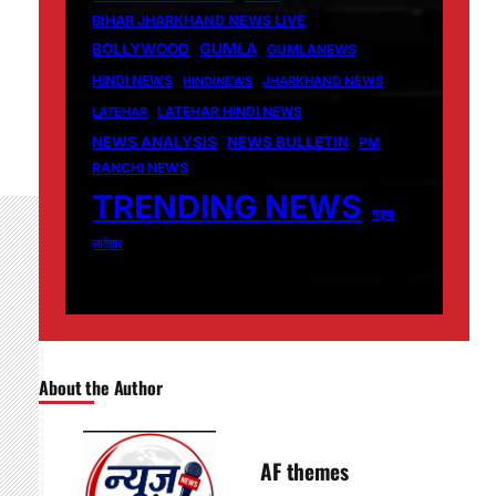
BIHAR JHARKHAND NEWS LIVE
GUMLA
BOLLYWOOD
GUMLANEWS
HINDI NEWS
HINDINEWS
JHARKHAND NEWS
LATEHAR
LATEHAR HINDI NEWS
NEWS ANALYSIS
NEWS BULLETIN
PM
RANCHI NEWS
TRENDING NEWS
गढ़वा
लातेहार
About the Author
AF themes