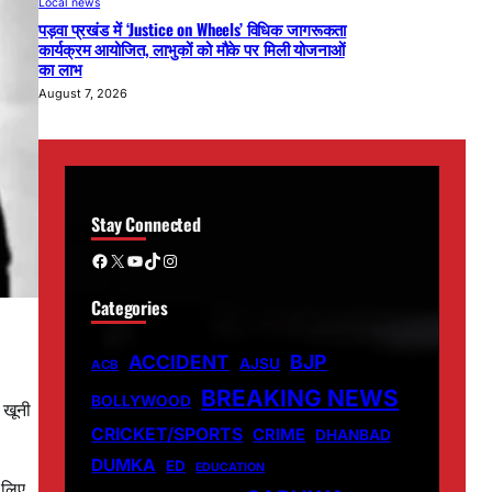
Local news
पड़वा प्रखंड में ‘Justice on Wheels’ विधिक जागरूकता
कार्यक्रम आयोजित, लाभुकों को मौके पर मिली योजनाओं
का लाभ
August 7, 2026
Stay Connected
Facebook
X
YouTube
TikTok
Instagram
Categories
ACCIDENT
BJP
AJSU
ACB
BREAKING NEWS
BOLLYWOOD
 खूनी
CRICKET/SPORTS
CRIME
DHANBAD
DUMKA
ED
EDUCATION
 लिए