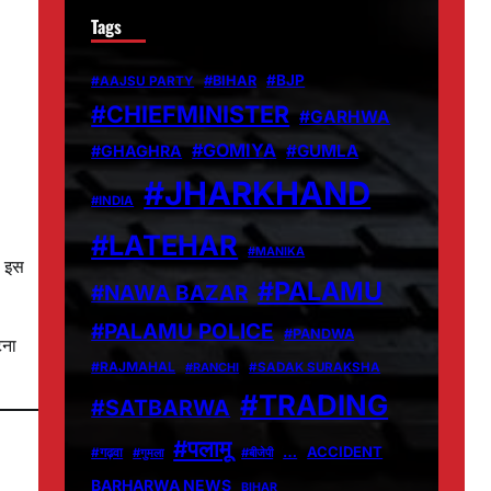
Tags
#BJP
#BIHAR
#AAJSU PARTY
#CHIEFMINISTER
#GARHWA
#GOMIYA
#GUMLA
#GHAGHRA
#JHARKHAND
#INDIA
#LATEHAR
#MANIKA
स इस
#PALAMU
#NAWA BAZAR
#PALAMU POLICE
#PANDWA
टना
#RAJMAHAL
#RANCHI
#SADAK SURAKSHA
#TRADING
#SATBARWA
#पलामू
…
ACCIDENT
#गढ़वा
#गुमला
#बीजेपी
BARHARWA NEWS
BIHAR