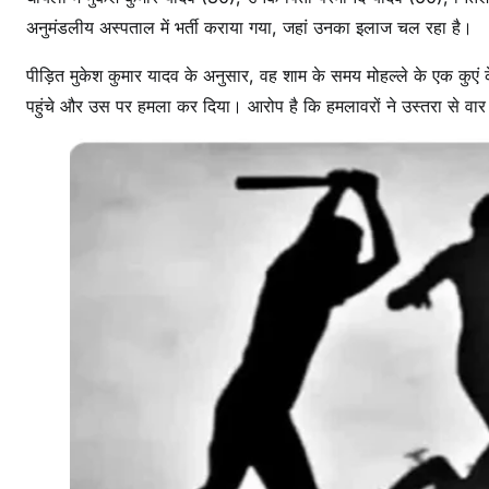
अनुमंडलीय अस्पताल में भर्ती कराया गया, जहां उनका इलाज चल रहा है।
ची
से
पीड़ित मुकेश कुमार यादव के अनुसार, वह शाम के समय मोहल्ले के एक कुएं 
ह
पहुंचे और उस पर हमला कर दिया। आरोप है कि हमलावरों ने उस्तरा से वा
म
ला
,
6
0
व
र्षी
य
वृ
द्ध
स
मे
त
चा