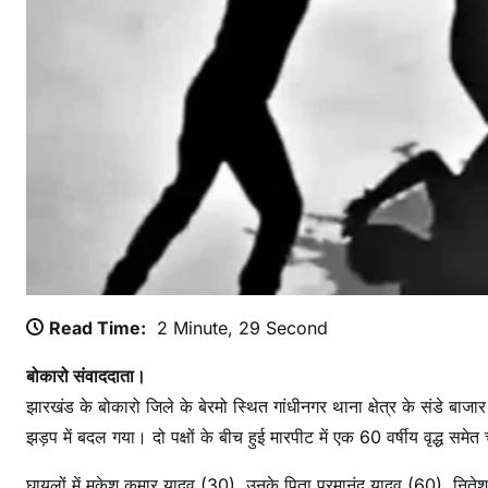
द
ब
ना
खू
नी
झ
ड़
प
:
बो
का
रो
Read Time:
2 Minute, 29 Second
में
बोकारो संवाददाता।
उ
झारखंड के बोकारो जिले के बेरमो स्थित गांधीनगर थाना क्षेत्र के संडे बाज
स्त
रा
झड़प में बदल गया। दो पक्षों के बीच हुई मारपीट में एक 60 वर्षीय वृद्ध स
-
घायलों में मुकेश कुमार यादव (30), उनके पिता परमानंद यादव (60), निते
कैं