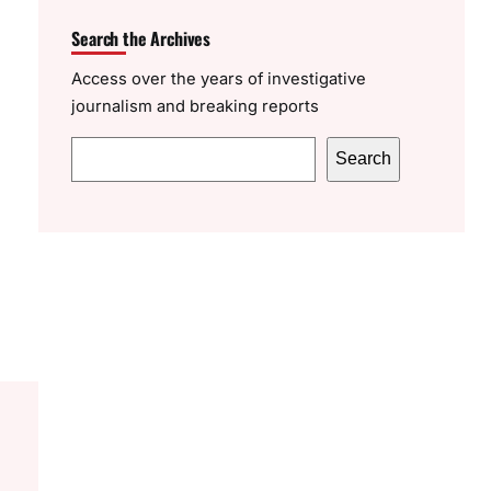
Search the Archives
Access over the years of investigative
journalism and breaking reports
S
Search
e
a
r
c
h