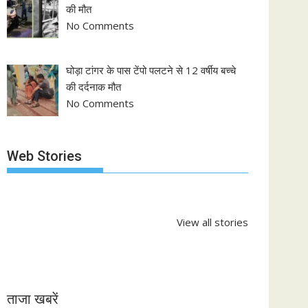
की मौत
No Comments
घोड़ा टांगर के पास टेंपो पलटने से 12 वर्षीय बच्चे
की दर्दनाक मौत
No Comments
Web Stories
झारखंड नगर निकाय
रांची में कांग्रेस की
‘अनन्या पांडे’
चुनाव 2026: नतीजे
‘संविधान बचाओ रैली’:
पलक तिवारी 
आने शुरू, कई शहरों में
मल्लिकार्जुन खरगे ने
मुंह:
By NEWS APPRAISAL
By NEWS APPRAISAL
By NEWS AP
अध्यक्ष-मेयर की
केंद्र सरकार पर साधा
On Feb 27, 2026
On May 6, 2025
On Mar 29, 
View all stories
तस्वीर साफ
निशाना
ताजा खबरें