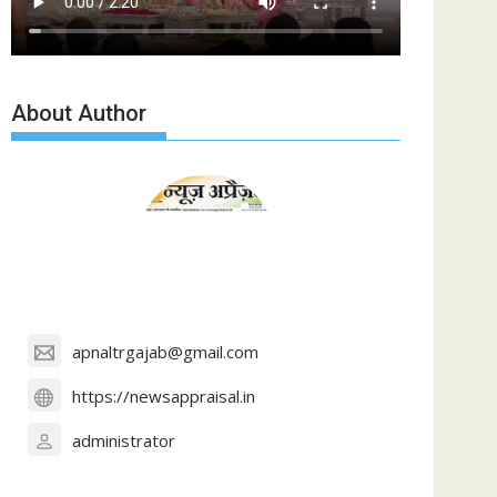
About Author
apnaltrgajab@gmail.com
https://newsappraisal.in
administrator