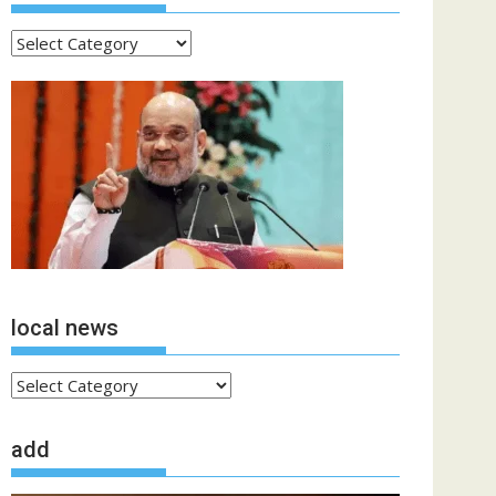
ताजा
खबरें
local news
local
news
add