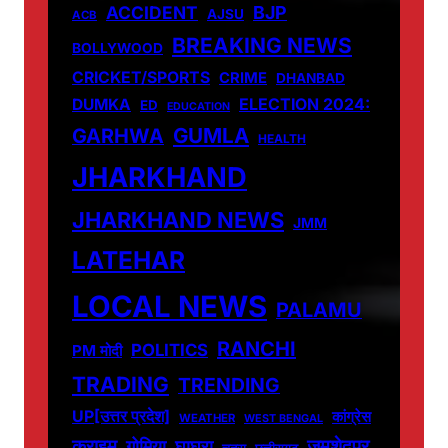
ACCIDENT
BJP
AJSU
ACB
BREAKING NEWS
BOLLYWOOD
CRICKET/SPORTS
CRIME
DHANBAD
DUMKA
ELECTION 2024:
ED
EDUCATION
GUMLA
GARHWA
HEALTH
JHARKHAND
JHARKHAND NEWS
JMM
LATEHAR
LOCAL NEWS
PALAMU
RANCHI
POLITICS
PM मोदी
TRADING
TRENDING
UP[उत्तर प्रदेश]
कांग्रेस
WEATHER
WEST BENGAL
जमशेदपुर
क्राइम
गोमिया
घाघरा