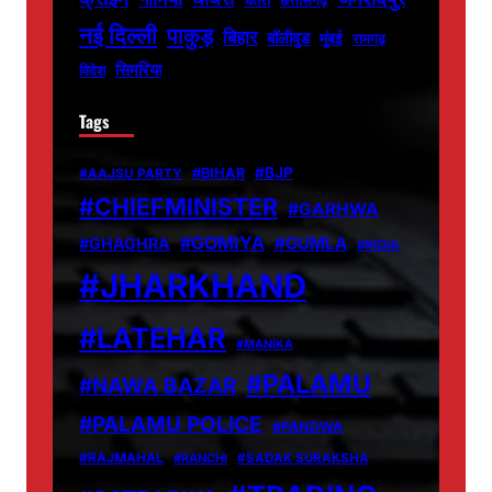
चतरा
छत्तीसगढ़
नई दिल्ली
पाकुड़
बिहार
बॉलीवुड
मुंबई
रामगढ़
सिमरिया
विदेश
Tags
#BJP
#BIHAR
#AAJSU PARTY
#CHIEFMINISTER
#GARHWA
#GOMIYA
#GUMLA
#GHAGHRA
#INDIA
#JHARKHAND
#LATEHAR
#MANIKA
#PALAMU
#NAWA BAZAR
#PALAMU POLICE
#PANDWA
#RAJMAHAL
#RANCHI
#SADAK SURAKSHA