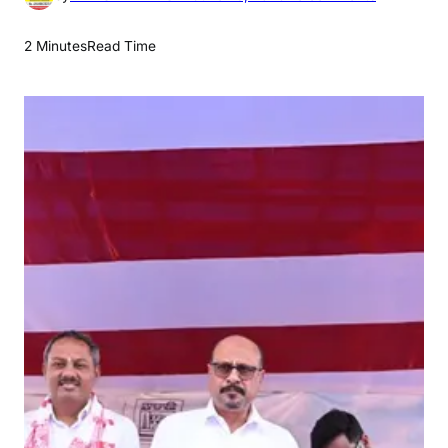
n
डी
2 Minutes
Read Time
वी
सी
तु
बे
द
को
ल
मा
इं
स
में
त्रि
ने
त्रा
ती
रं