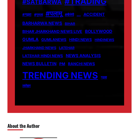
#TRADING
#SATBARWA
#पलामू
…
ACCIDENT
#गढ़वा
#गुमला
#बीजेपी
BARHARWA NEWS
BIHAR
BOLLYWOOD
BIHAR JHARKHAND NEWS LIVE
GUMLA
GUMLANEWS
HINDI NEWS
HINDINEWS
JHARKHAND NEWS
LATEHAR
NEWS ANALYSIS
LATEHAR HINDI NEWS
NEWS BULLETIN
PM
RANCHI NEWS
TRENDING NEWS
गढ़वा
लातेहार
About the Author