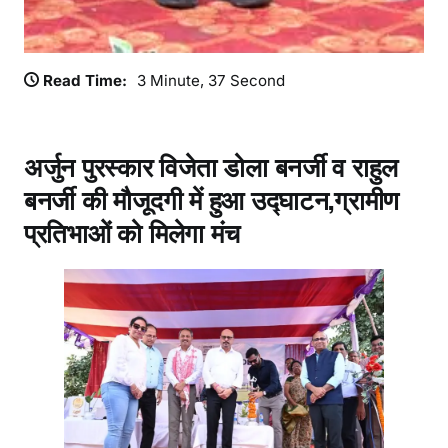
गा
उ
च्च
Read Time:
3 Minute, 37 Second
स्त
री
य
प्र
अर्जुन पुरस्कार विजेता डोला बनर्जी व राहुल
शि
बनर्जी की मौजूदगी में हुआ उद्घाटन,ग्रामीण
क्ष
प्रतिभाओं को मिलेगा मंच
ण