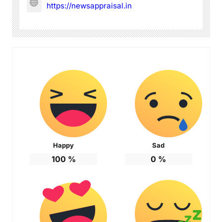
https://newsappraisal.in
Happy
Sad
100
%
0
%