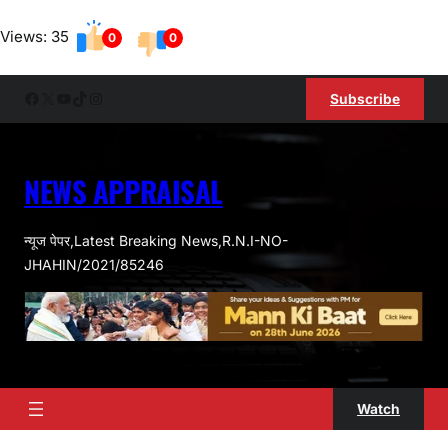
Skip
Views: 35
to
0
0
content
Facebook
X
YouTube
TikTok
Instagram
Subscribe
NEWS APPRAISAL
न्यूज पेपर,Latest Breaking News,R.N.I-NO-
JHAHIN/2021/85246
Watch