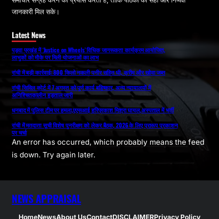
समाचार संग्रह करने का प्रयास करती है, ताकि पाठकों को सही और निष्पक्ष
जानकारी मिल सके।
Latest News
पड़वा प्रखंड में ‘Justice on Wheels’ विधिक जागरूकता कार्यक्रम आयोजित,
लाभुकों को मौके पर मिली योजनाओं का लाभ
रांची में बड़ी कार्रवाई: 800 किलो नकली पनीर सहित घी, क्रीम और खोवा जब्त
रांची सिविल कोर्ट में 7 अगस्त को पूर्ण कार्य बहिष्कार, अन्य न्यायालयों में
अनिश्चितकालीन हड़ताल जारी
धनबाद में पुलिस टीम पर हमला,एएसआई हरिप्रकाश मिश्रा घायल,अस्पताल में भर्ती
रांची में मतदाता सूची विशेष पुनरीक्षण को लेकर बैठक, 2026 के लिए प्रारूप प्रकाशन
पर चर्चा
An error has occurred, which probably means the feed
is down. Try again later.
NEWS APPRAISAL
Home
News
About Us
Contact
DISCLAIMER
Privacy Policy