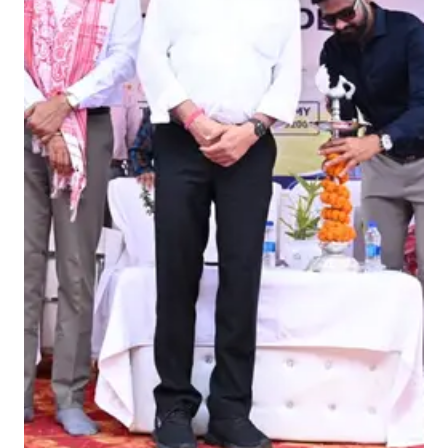
दा
जी
अ
का
द
मी
का
शु
भा
रं
भ
,
खि
ला
ड़ि
यों
को
मि
ले