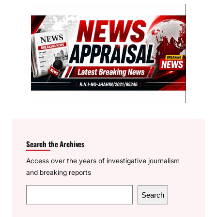
Search the Archives
Access over the years of investigative journalism
and breaking reports
S
Search
e
a