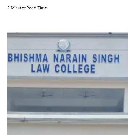
प
2 Minutes
Read Time
ला
मू
बी
ए
न
ए
स
लॉ
कॉ
ले
ज
में
का
नू
न
व्य
व