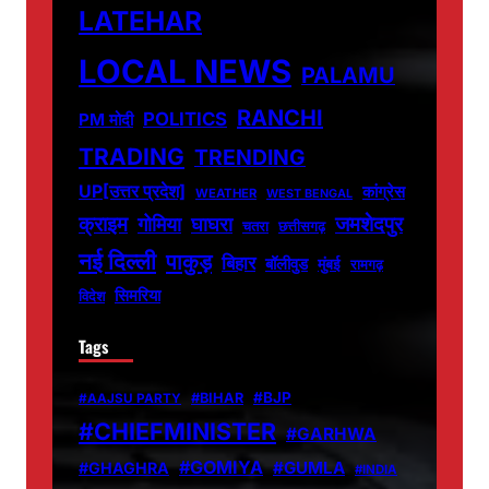
LATEHAR
LOCAL NEWS
PALAMU
RANCHI
POLITICS
PM मोदी
TRADING
TRENDING
UP[उत्तर प्रदेश]
कांग्रेस
WEATHER
WEST BENGAL
जमशेदपुर
क्राइम
गोमिया
घाघरा
चतरा
छत्तीसगढ़
नई दिल्ली
पाकुड़
बिहार
बॉलीवुड
मुंबई
रामगढ़
सिमरिया
विदेश
Tags
#BJP
#BIHAR
#AAJSU PARTY
#CHIEFMINISTER
#GARHWA
#GOMIYA
#GUMLA
#GHAGHRA
#INDIA