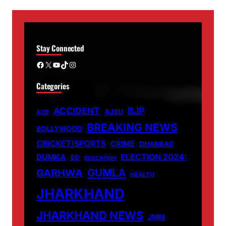
Stay Connected
Facebook
X
YouTube
TikTok
Instagram
Categories
ACCIDENT
BJP
AJSU
ACB
BREAKING NEWS
BOLLYWOOD
CRICKET/SPORTS
CRIME
DHANBAD
DUMKA
ELECTION 2024:
ED
EDUCATION
GUMLA
GARHWA
HEALTH
JHARKHAND
JHARKHAND NEWS
JMM