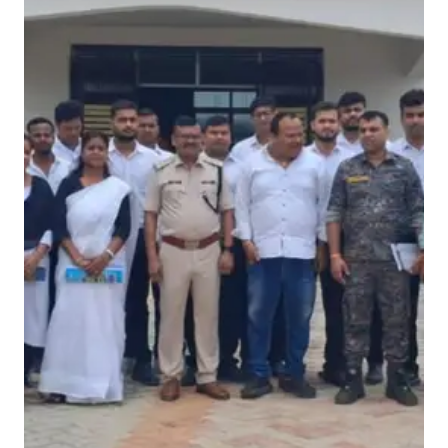
स्था
व
सु
र
क्षा
प
र
जा
ग
रू
क
ता
का
र्य
क्र
म
आ
यो
जि