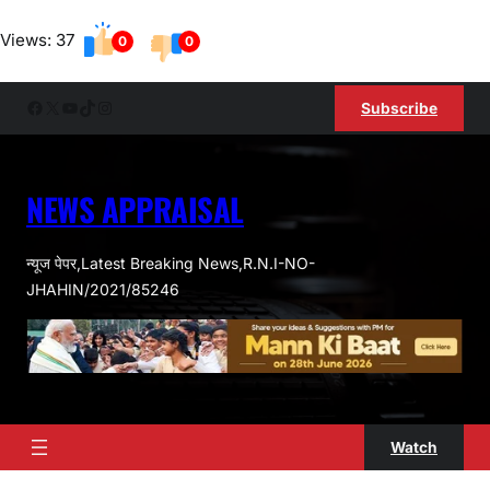
Skip
Views: 37
to
0
0
content
Facebook
X
YouTube
TikTok
Instagram
Subscribe
NEWS APPRAISAL
न्यूज पेपर,Latest Breaking News,R.N.I-NO-
JHAHIN/2021/85246
Watch