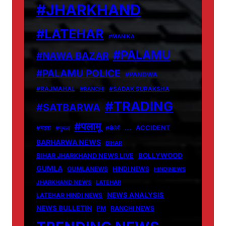
#JHARKHAND
#LATEHAR
#MANIKA
#PALAMU
#NAWA BAZAR
#PALAMU POLICE
#PANDWA
#RAJMAHAL
#RANCHI
#SADAK SURAKSHA
#TRADING
#SATBARWA
#पलामू
…
ACCIDENT
#गढ़वा
#गुमला
#बीजेपी
BARHARWA NEWS
BIHAR
BOLLYWOOD
BIHAR JHARKHAND NEWS LIVE
GUMLA
GUMLANEWS
HINDI NEWS
HINDINEWS
JHARKHAND NEWS
LATEHAR
NEWS ANALYSIS
LATEHAR HINDI NEWS
NEWS BULLETIN
PM
RANCHI NEWS