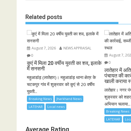
navigation
o
p
n
k
p
k
Related posts
August 7, 2026
NEWS APPRAISAL
August 7, 20
0
कुएं में मिला 20 वर्षीय युवती का शव, इलाके
0
में सनसनी
लातेहार में 
पंचायत की कार्
महुआडांड़ (लातेहार)। महुआडांड़ थाना क्षेत्र के
खाली कराया 
चटकपुर गांव में शुक्रवार को कुएं से 20 वर्षीय
लातेहार। नगर पं
युवती...
शुक्रवार को शहर
Breaking News
Jharkhand News
अभियान चलाया...
LATEHAR
Local news
Breaking News
LATEHAR
Loc
Average Rating