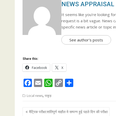
NEWS APPRAISAL
It seems like you’re looking f
request is a bit vague. News c
specific news article or topic i
See author's posts
Share this:
Facebook
X
F
E
W
C
S
ac
m
h
o
h
,
Local news
पाकुड़
e
ai
at
p
ar
b
l
s
y
e
Post
मैट्रिक परीक्षा:शांतिपूर्ण माहौल मे सम्पन्न हुई पहले दिन की परीक्षा
o
A
Li