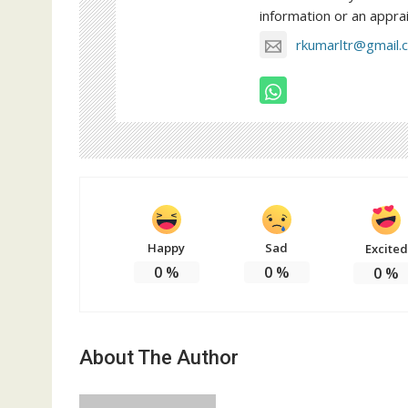
information or an apprai
rkumarltr@gmail.
Happy
Sad
Excited
0
%
0
%
0
%
About The Author