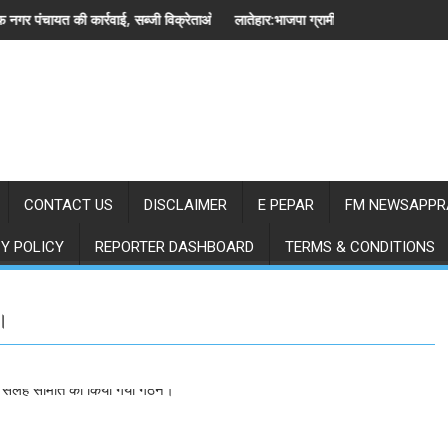
ई, सब्जी विक्रेताओं से खाली कराया स्थल
लातेहार:भाजपा ग्रामीण मंडल की संयुक्त मासिक बैठक संपन्न
CONTACT US
DISCLAIMER
E PEPAR
FM NEWSAPPR
Y POLICY
REPORTER DASHBOARD
TERMS & CONDITIONS
।