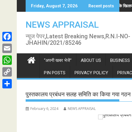
Skip
में सनसनी
लातेहार में अतिक्रमण के खिलाफ नगर पंचायत की कार्रवा
Friday, August 7, 2026
Recent posts
to
content
NEWS APPRAISAL
न्यूज पेपर,Latest Breaking News,R.N.I-NO-
JHAHIN/2021/85246
F
a
E
“अपनी खबर भेजें”
ABOUT US
BUSINESS
c
m
W
PIN POSTS
PRIVACY POLICY
PRIVAC
e
a
h
C
b
i
a
o
o
S
पुस्तकालय प्रबंधन सलह समिति का किया गया गठन
l
t
p
o
h
s
February 6, 2024
NEWS APPRAISAL
y
k
a
A
L
r
p
i
e