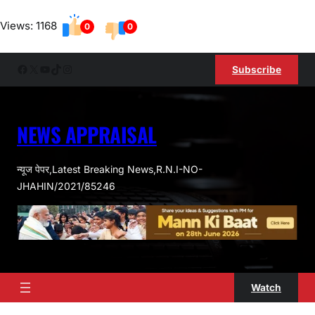
Skip
Views: 1168
to
0
0
content
Facebook
X
YouTube
TikTok
Instagram
Subscribe
NEWS APPRAISAL
न्यूज पेपर,Latest Breaking News,R.N.I-NO-
JHAHIN/2021/85246
Watch