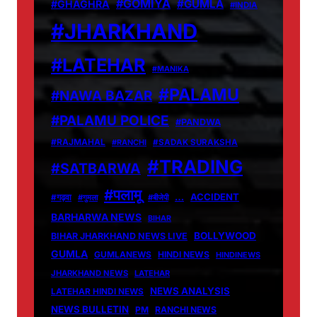
#GOMIYA
#GUMLA
#GHAGHRA
#INDIA
#JHARKHAND
#LATEHAR
#MANIKA
#PALAMU
#NAWA BAZAR
#PALAMU POLICE
#PANDWA
#RAJMAHAL
#RANCHI
#SADAK SURAKSHA
#TRADING
#SATBARWA
#पलामू
…
ACCIDENT
#गढ़वा
#गुमला
#बीजेपी
BARHARWA NEWS
BIHAR
BOLLYWOOD
BIHAR JHARKHAND NEWS LIVE
GUMLA
GUMLANEWS
HINDI NEWS
HINDINEWS
JHARKHAND NEWS
LATEHAR
NEWS ANALYSIS
LATEHAR HINDI NEWS
NEWS BULLETIN
PM
RANCHI NEWS