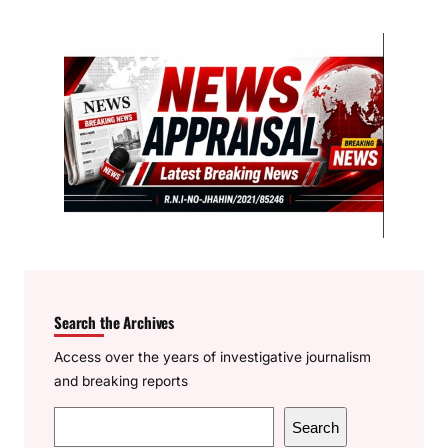
Search the Archives
Access over the years of investigative journalism
and breaking reports
S
Search
e