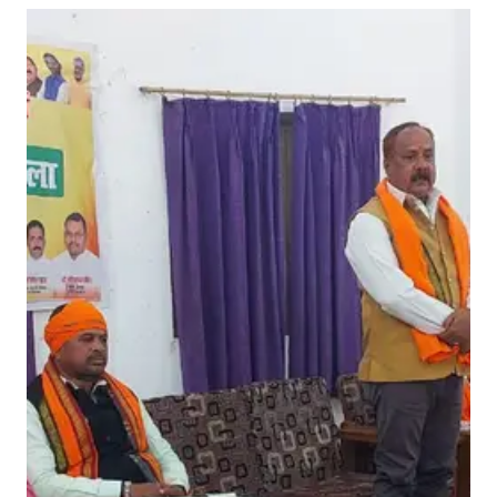
ती
य
ज
न
ता
पा
र्टी
के
गां
व
च
लो
अ
भि
या
न
का
र्य
शा