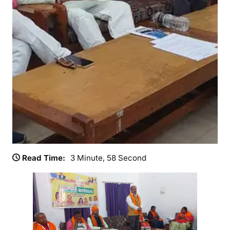
ला
सं
प
न्न
।
Read Time:
3 Minute, 58 Second