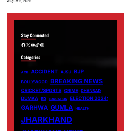
August 6, 2026
Stay Connected
Facebook
X
YouTube
TikTok
Instagram
Categories
ACCIDENT
BJP
AJSU
ACB
BREAKING NEWS
BOLLYWOOD
CRICKET/SPORTS
CRIME
DHANBAD
DUMKA
ELECTION 2024:
ED
EDUCATION
GUMLA
GARHWA
HEALTH
JHARKHAND