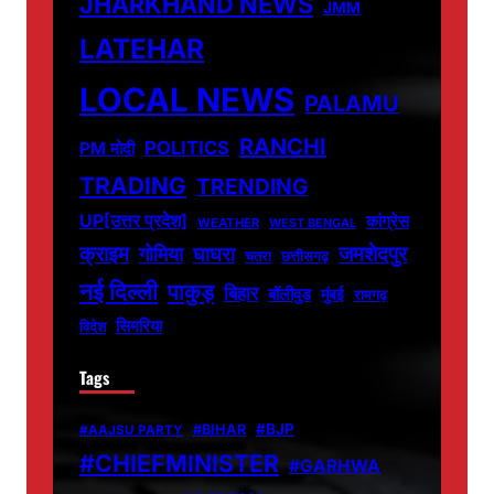
JHARKHAND NEWS
JMM
LATEHAR
LOCAL NEWS
PALAMU
RANCHI
POLITICS
PM मोदी
TRADING
TRENDING
UP[उत्तर प्रदेश]
कांग्रेस
WEATHER
WEST BENGAL
जमशेदपुर
क्राइम
गोमिया
घाघरा
चतरा
छत्तीसगढ़
नई दिल्ली
पाकुड़
बिहार
बॉलीवुड
मुंबई
रामगढ़
सिमरिया
विदेश
Tags
#BJP
#BIHAR
#AAJSU PARTY
#CHIEFMINISTER
#GARHWA