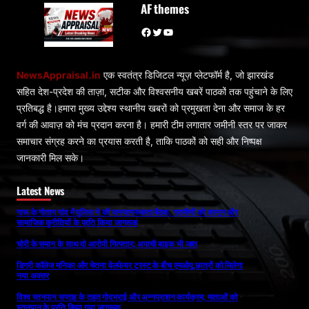
AF themes
Facebook
Twitter
YouTube
NewsAppraisal.in
एक स्वतंत्र डिजिटल न्यूज़ प्लेटफॉर्म है, जो झारखंड
सहित देश-प्रदेश की ताज़ा, सटीक और विश्वसनीय खबरें पाठकों तक पहुंचाने के लिए
प्रतिबद्ध है।हमारा मुख्य उद्देश्य स्थानीय खबरों को प्रमुखता देना और समाज के हर
वर्ग की आवाज़ को मंच प्रदान करना है। हमारी टीम लगातार जमीनी स्तर पर जाकर
समाचार संग्रह करने का प्रयास करती है, ताकि पाठकों को सही और निष्पक्ष
जानकारी मिल सके।
Latest News
गारू के गोताग गांव में पुलिस ने की जनजागरूकता बैठक, ग्रामीणों को कानून और
सामाजिक कुरीतियों के प्रति किया जागरूक
चोरी के समान के साथ दो आरोपी गिरफ्तार; अपाची बाइक भी जब्त
डिग्री कॉलेज मनिका और चेतना वेलफेयर ट्रस्ट के बीच एमओयू,छात्रों को मिलेगा
नया अवसर
विश्व स्तनपान सप्ताह के तहत गोदभराई और अन्नप्राशन कार्यक्रम, माताओं को
स्तनपान के प्रति किया गया जागरूक