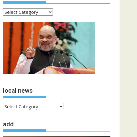
ताजा
खबरें
local news
local
news
add