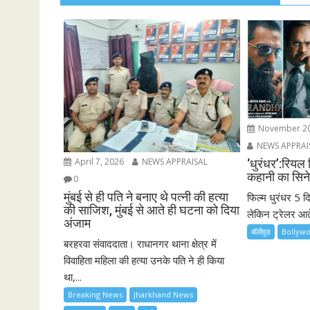
November 20
NEWS APPRAI
April 7, 2026
NEWS APPRAISAL
‘धुरंधर’:रियल 
कहानी का सिने
0
मुंबई से ही पति ने बनाए थे पत्नी की हत्या
फिल्म धुरंधर 5 द
की साजिश, मुंबई से आते ही घटना को दिया
लेकिन ट्रेलर आते ह
अंजाम
बॉलीवुड
Bollyw
बरहरवा संवाददाता। राधानगर थाना क्षेत्र में
विवाहिता महिला की हत्या उनके पति ने ही किया
था,...
Breaking News
Jharkhand News