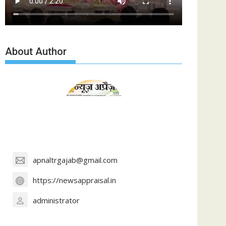
About Author
apnaltrgajab@gmail.com
https://newsappraisal.in
administrator