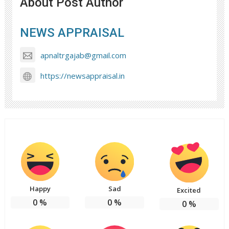
About Post Author
NEWS APPRAISAL
apnaltrgajab@gmail.com
https://newsappraisal.in
Happy
Sad
Excited
0
%
0
%
0
%