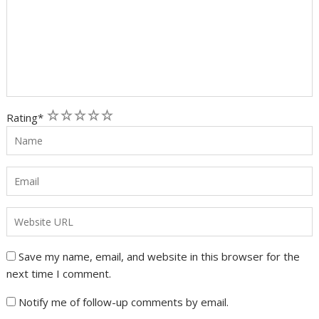
1
2
3
4
5
Rating
*
Save my name, email, and website in this browser for the
next time I comment.
Notify me of follow-up comments by email.