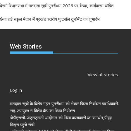
बेरमो विधानसभा में मतदाता सूची पुनरीक्षण 2026 पर बैठक, कार्यक्रम घोषित
छेचा हाई स्कूल मैदान में प्रखंड स्तरीय फुटबॉल टूर्नामेंट का शुभारंभ
Web Stories
झारखंड नगर निकाय
रांची में कांग्रेस की
‘अनन्या पांडे’
चुनाव 2026: नतीजे
‘संविधान बचाओ रैली’:
पलक तिवारी 
View all stories
आने शुरू, कई शहरों में
मल्लिकार्जुन खरगे ने
मुंह:
अध्यक्ष-मेयर की
केंद्र सरकार पर साधा
Log in
तस्वीर साफ
निशाना
मतदाता सूची के विशेष गहन पुनरीक्षण को लेकर जिला निर्वाचन पदाधिकारी-
सह-उपायुक्त ने विशेष कैंप का किया निरीक्षण
जेपीएससी-जेएसएससी आंदोलन को मिला कलाकारों का समर्थन,पीयूष
मिश्रा पहुंचे रांची