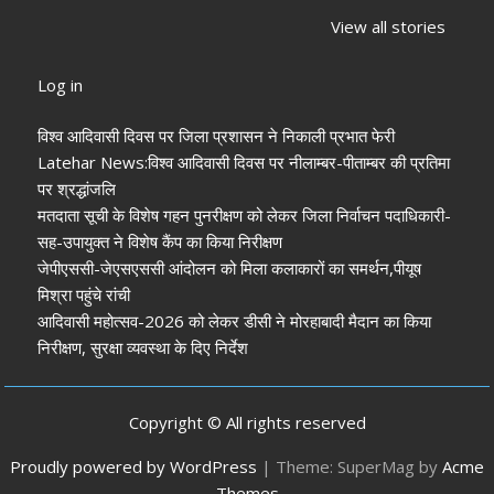
चुनाव 2026: नतीजे
‘संविधान बचाओ रैली’:
पलक तिवारी 
View all stories
आने शुरू, कई शहरों में
मल्लिकार्जुन खरगे ने
मुंह:
अध्यक्ष-मेयर की
केंद्र सरकार पर साधा
Log in
तस्वीर साफ
निशाना
विश्व आदिवासी दिवस पर जिला प्रशासन ने निकाली प्रभात फेरी
Latehar News:विश्व आदिवासी दिवस पर नीलाम्बर-पीताम्बर की प्रतिमा
पर श्रद्धांजलि
मतदाता सूची के विशेष गहन पुनरीक्षण को लेकर जिला निर्वाचन पदाधिकारी-
सह-उपायुक्त ने विशेष कैंप का किया निरीक्षण
जेपीएससी-जेएसएससी आंदोलन को मिला कलाकारों का समर्थन,पीयूष
मिश्रा पहुंचे रांची
आदिवासी महोत्सव-2026 को लेकर डीसी ने मोरहाबादी मैदान का किया
निरीक्षण, सुरक्षा व्यवस्था के दिए निर्देश
Copyright © All rights reserved
Proudly powered by WordPress
|
Theme: SuperMag by
Acme
Themes