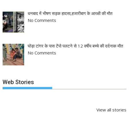
धनबाद में भीषण सड़क हादसा,हजारीबाग के आरक्षी की मौत
No Comments
घोड़ा टांगर के पास टेंपो पलटने से 12 वर्षीय बच्चे की दर्दनाक मौत
No Comments
Web Stories
झारखंड नगर निकाय
रांची में कांग्रेस की
‘अनन्या पांडे’ बुल
चुनाव 2026: नतीजे
‘संविधान बचाओ रैली’:
पलक तिवारी ने ब
आने शुरू, कई शहरों में
मल्लिकार्जुन खरगे ने
मुंह:
By NEWS APPRAISAL
By NEWS APPRAISAL
By NEWS APPRA
अध्यक्ष-मेयर की
केंद्र सरकार पर साधा
On Feb 27, 2026
On May 6, 2025
On Mar 29, 202
View all stories
तस्वीर साफ
निशाना