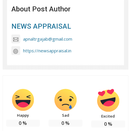
About Post Author
NEWS APPRAISAL
apnaltrgajab@gmail.com
https://newsappraisal.in
Happy
Sad
Excited
0
%
0
%
0
%