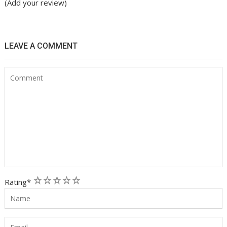
(Add your review)
LEAVE A COMMENT
1
2
3
4
5
Rating
*