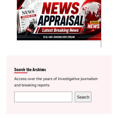
Search the Archives
Access over the years of investigative journalism
and breaking reports
S
Search
e
a
r