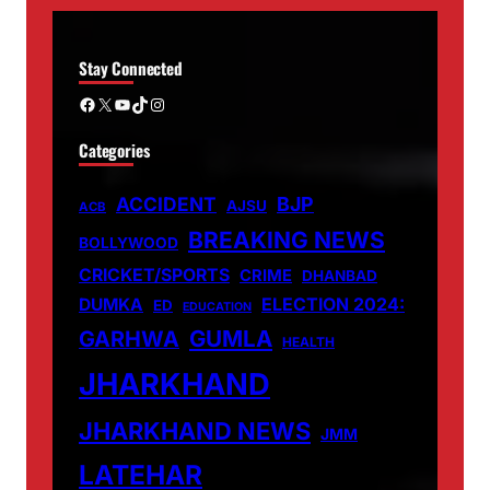
Stay Connected
Facebook
X
YouTube
TikTok
Instagram
Categories
ACCIDENT
BJP
AJSU
ACB
BREAKING NEWS
BOLLYWOOD
CRICKET/SPORTS
CRIME
DHANBAD
DUMKA
ELECTION 2024:
ED
EDUCATION
GUMLA
GARHWA
HEALTH
JHARKHAND
JHARKHAND NEWS
JMM
LATEHAR