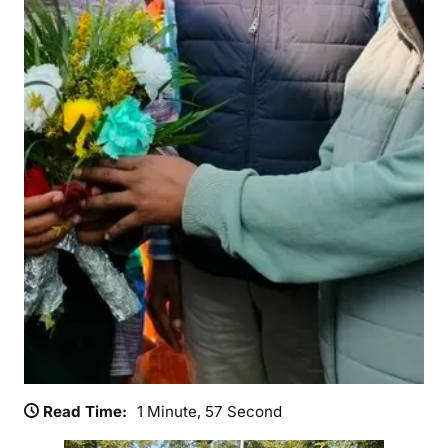
र्य
ट
क
प
हुं
चे
उ
ध
वा
झी
ल
Read Time:
1 Minute, 57 Second