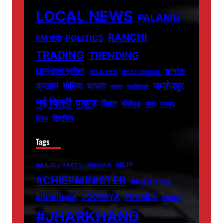
LOCAL NEWS
PALAMU
RANCHI
POLITICS
PM मोदी
TRADING
TRENDING
UP[उत्तर प्रदेश]
कांग्रेस
WEATHER
WEST BENGAL
जमशेदपुर
क्राइम
गोमिया
घाघरा
चतरा
छत्तीसगढ़
नई दिल्ली
पाकुड़
बिहार
बॉलीवुड
मुंबई
रामगढ़
सिमरिया
विदेश
Tags
#BJP
#BIHAR
#AAJSU PARTY
#CHIEFMINISTER
#GARHWA
#GOMIYA
#GUMLA
#GHAGHRA
#INDIA
#JHARKHAND