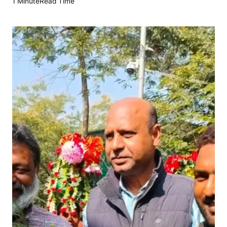
1 Minute
Read Time
ली
गु
ड़ी
ना
र्थ
ई
स्ट
से
शै
क्ष
णि
क
भ्र
म
ण
प
र
प