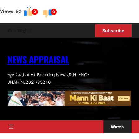
Skip
Views: 92
to
0
0
content
Facebook
X
YouTube
TikTok
Instagram
Subscribe
NEWS APPRAISAL
न्यूज पेपर,Latest Breaking News,R.N.I-NO-
JHAHIN/2021/85246
Watch