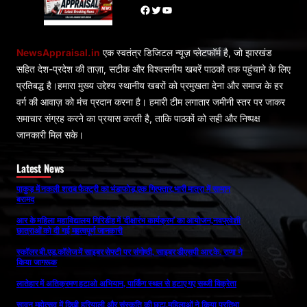
Facebook
Twitter
YouTube
NewsAppraisal.in
एक स्वतंत्र डिजिटल न्यूज़ प्लेटफॉर्म है, जो झारखंड
सहित देश-प्रदेश की ताज़ा, सटीक और विश्वसनीय खबरें पाठकों तक पहुंचाने के लिए
प्रतिबद्ध है।हमारा मुख्य उद्देश्य स्थानीय खबरों को प्रमुखता देना और समाज के हर
वर्ग की आवाज़ को मंच प्रदान करना है। हमारी टीम लगातार जमीनी स्तर पर जाकर
समाचार संग्रह करने का प्रयास करती है, ताकि पाठकों को सही और निष्पक्ष
जानकारी मिल सके।
Latest News
पाकुड़ में नकली शराब फैक्ट्री का भंडाफोड़,एक गिरफ्तार,भारी मात्रा में सामान
बरामद
आर के महिला महाविद्यालय गिरिडीह में ‘दीक्षारंभ कार्यक्रम’ का आयोजन,नवप्रवेशी
छात्राओं को दी गई महत्वपूर्ण जानकारी
स्कॉलर बी.एड.कॉलेज में साइबर सेफ्टी पर संगोष्ठी, साइबर डीएसपी आर.के. राणा ने
किया जागरूक
लातेहार में अतिक्रमण हटाओ अभियान, पार्किंग स्थल से हटाए गए सब्जी विक्रेता
सावन महोत्सव में दिखी हरियाली और संस्कृति की छटा,महिलाओं ने किया प्रतिभा