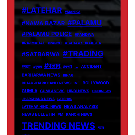
#LATEHAR
#MANIKA
#PALAMU
#NAWA BAZAR
#PALAMU POLICE
#PANDWA
#RAJMAHAL
#RANCHI
#SADAK SURAKSHA
#TRADING
#SATBARWA
#पलामू
…
ACCIDENT
#गढ़वा
#गुमला
#बीजेपी
BARHARWA NEWS
BIHAR
BOLLYWOOD
BIHAR JHARKHAND NEWS LIVE
GUMLA
GUMLANEWS
HINDI NEWS
HINDINEWS
JHARKHAND NEWS
LATEHAR
NEWS ANALYSIS
LATEHAR HINDI NEWS
NEWS BULLETIN
PM
RANCHI NEWS
TRENDING NEWS
गढ़वा