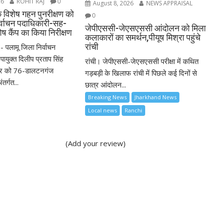
26
ROHIT RAJ
0
August 8, 2026
NEWS APPRAISAL
े विशेष गहन पुनरीक्षण को
0
र्वाचन पदाधिकारी-सह-
जेपीएससी-जेएसएससी आंदोलन को मिला
शेष कैंप का किया निरीक्षण
कलाकारों का समर्थन,पीयूष मिश्रा पहुंचे
रांची
- पलामू जिला निर्वाचन
युक्त दिलीप प्रताप सिंह
रांची। जेपीएससी-जेएसएससी परीक्षा में कथित
ार को 76-डालटनगंज
गड़बड़ी के खिलाफ रांची में पिछले कई दिनों से
तर्गत...
छात्र आंदोलन...
Breaking News
Jharkhand News
Local news
Ranchi
(Add your review)