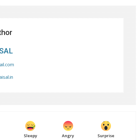
thor
SAL
il.com
isal.in
Sleepy
Angry
Surprise