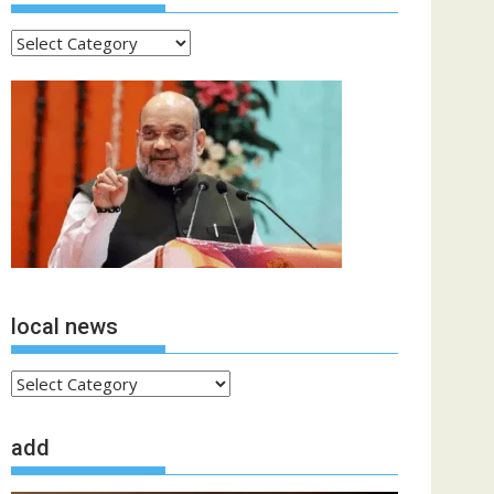
ताजा
खबरें
local news
local
news
add