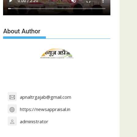
About Author
apnaltrgajab@gmail.com
https://newsappraisal.in
administrator