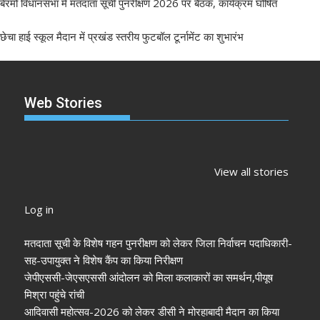
बेरमो विधानसभा में मतदाता सूची पुनरीक्षण 2026 पर बैठक, कार्यक्रम घोषित
छेचा हाई स्कूल मैदान में प्रखंड स्तरीय फुटबॉल टूर्नामेंट का शुभारंभ
Web Stories
झारखंड नगर निकाय
रांची में कांग्रेस की
‘अनन्या पांडे’
चुनाव 2026: नतीजे
‘संविधान बचाओ रैली’:
पलक तिवारी 
View all stories
आने शुरू, कई शहरों में
मल्लिकार्जुन खरगे ने
मुंह:
अध्यक्ष-मेयर की
केंद्र सरकार पर साधा
Log in
तस्वीर साफ
निशाना
मतदाता सूची के विशेष गहन पुनरीक्षण को लेकर जिला निर्वाचन पदाधिकारी-
सह-उपायुक्त ने विशेष कैंप का किया निरीक्षण
जेपीएससी-जेएसएससी आंदोलन को मिला कलाकारों का समर्थन,पीयूष
मिश्रा पहुंचे रांची
आदिवासी महोत्सव-2026 को लेकर डीसी ने मोरहाबादी मैदान का किया