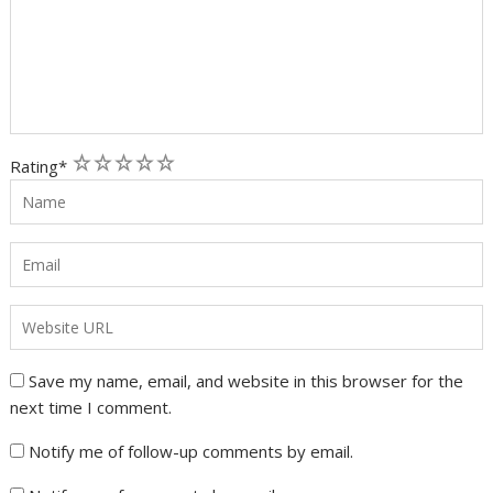
1
2
3
4
5
Rating
*
Save my name, email, and website in this browser for the
next time I comment.
Notify me of follow-up comments by email.