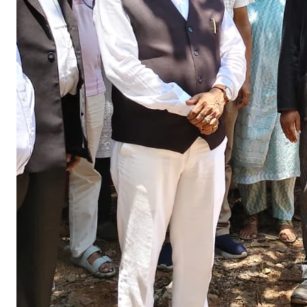
ण
का
आ
यो
ज
न