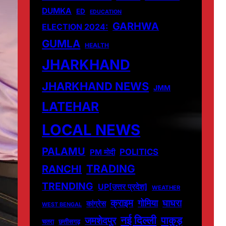
DUMKA
ED
EDUCATION
GARHWA
ELECTION 2024:
GUMLA
HEALTH
JHARKHAND
JHARKHAND NEWS
JMM
LATEHAR
LOCAL NEWS
PALAMU
POLITICS
PM मोदी
TRADING
RANCHI
TRENDING
UP[उत्तर प्रदेश]
WEATHER
क्राइम
गोमिया
घाघरा
कांग्रेस
WEST BENGAL
नई दिल्ली
पाकुड़
जमशेदपुर
चतरा
छत्तीसगढ़