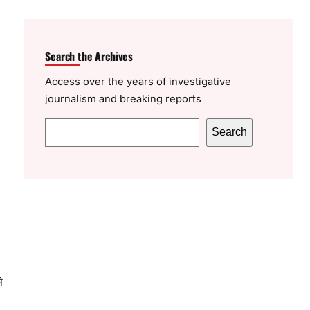
Search the Archives
Access over the years of investigative
journalism and breaking reports
S
Search
e
a
r
c
h
े