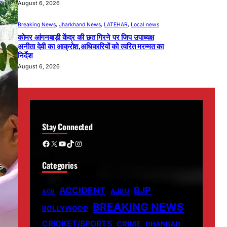
August 6, 2026
Breaking News
, 
Jharkhand News
, 
LATEHAR
, 
Local news
कोमर आंगनबाड़ी केंद्र की छत गिरने पर जिप उपाध्यक्ष
अनीता देवी का आक्रोश,अधिकारियों को त्वरित मरम्मत का
निर्देश
August 6, 2026
Stay Connected
Facebook
X
YouTube
TikTok
Instagram
Categories
ACCIDENT
BJP
AJSU
ACB
BREAKING NEWS
BOLLYWOOD
CRICKET/SPORTS
CRIME
DHANBAD