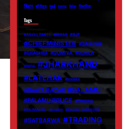
बिहार
बॉलीवुड
मुंबई
सिमरिया
विदेश
रामगढ़
Tags
#BJP
#BIHAR
#AAJSU PARTY
#CHIEFMINISTER
#GARHWA
#GOMIYA
#GUMLA
#GHAGHRA
#JHARKHAND
#INDIA
#LATEHAR
#MANIKA
#PALAMU
#NAWA BAZAR
#PALAMU POLICE
#PANDWA
#RAJMAHAL
#RANCHI
#SADAK SURAKSHA
#TRADING
#SATBARWA