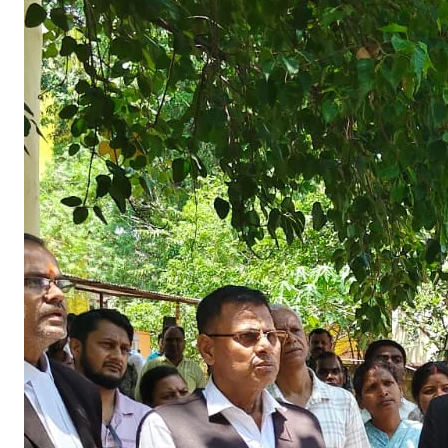
या
ल
य
में
क
र्मि
यों
के
लि
ए
अ
ग्नि
श
म
न
प्र
शि
क्ष