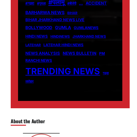
#पलामू
…
ACCIDENT
#गढ़वा
#गुमला
#बीजेपी
BARHARWA NEWS
BIHAR
BIHAR JHARKHAND NEWS LIVE
GUMLA
BOLLYWOOD
GUMLANEWS
HINDI NEWS
HINDINEWS
JHARKHAND NEWS
LATEHAR
LATEHAR HINDI NEWS
NEWS ANALYSIS
NEWS BULLETIN
PM
RANCHI NEWS
TRENDING NEWS
गढ़वा
लातेहार
About the Author