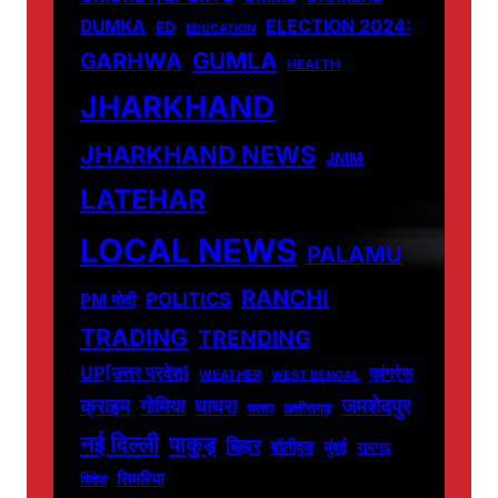
DUMKA
ELECTION 2024:
ED
EDUCATION
GUMLA
GARHWA
HEALTH
JHARKHAND
JHARKHAND NEWS
JMM
LATEHAR
LOCAL NEWS
PALAMU
RANCHI
POLITICS
PM मोदी
TRADING
TRENDING
UP[उत्तर प्रदेश]
कांग्रेस
WEATHER
WEST BENGAL
जमशेदपुर
क्राइम
गोमिया
घाघरा
चतरा
छत्तीसगढ़
नई दिल्ली
पाकुड़
बिहार
बॉलीवुड
मुंबई
रामगढ़
सिमरिया
विदेश