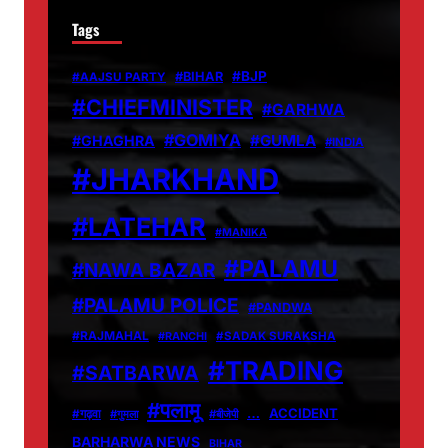
Tags
#BJP
#BIHAR
#AAJSU PARTY
#CHIEFMINISTER
#GARHWA
#GOMIYA
#GUMLA
#GHAGHRA
#INDIA
#JHARKHAND
#LATEHAR
#MANIKA
#PALAMU
#NAWA BAZAR
#PALAMU POLICE
#PANDWA
#RAJMAHAL
#RANCHI
#SADAK SURAKSHA
#TRADING
#SATBARWA
#पलामू
…
ACCIDENT
#गढ़वा
#गुमला
#बीजेपी
BARHARWA NEWS
BIHAR