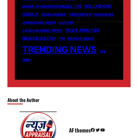
BOLLYWOOD
BIHAR JHARKHAND NEWS LIVE
GUMLA
GUMLANEWS
HINDI NEWS
HINDINEWS
JHARKHAND NEWS
LATEHAR
NEWS ANALYSIS
LATEHAR HINDI NEWS
NEWS BULLETIN
PM
RANCHI NEWS
TRENDING NEWS
गढ़वा
लातेहार
About the Author
AF themes
Facebook
Twitter
YouTube