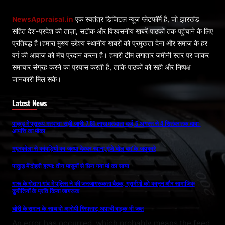
NewsAppraisal.in
एक स्वतंत्र डिजिटल न्यूज़ प्लेटफॉर्म है, जो झारखंड
सहित देश-प्रदेश की ताज़ा, सटीक और विश्वसनीय खबरें पाठकों तक पहुंचाने के लिए
प्रतिबद्ध है।हमारा मुख्य उद्देश्य स्थानीय खबरों को प्रमुखता देना और समाज के हर
वर्ग की आवाज़ को मंच प्रदान करना है। हमारी टीम लगातार जमीनी स्तर पर जाकर
समाचार संग्रह करने का प्रयास करती है, ताकि पाठकों को सही और निष्पक्ष
जानकारी मिल सके।
Latest News
पाकुड़ में प्रारूप मतदाता सूची जारी: 7.81 लाख मतदाता दर्ज, 5 अगस्त से 4 सितंबर तक दावा-
आपत्ति का मौका
मयूरकोला से कांवड़ियों का जत्था देवघर रवाना,गूंजे ‘बोल बम’ के जयकारे
पाकुड़ में दोहरी हत्या: तीन मासूमों से छिन गया मां का साया
गारू के गोताग गांव में पुलिस ने की जनजागरूकता बैठक, ग्रामीणों को कानून और सामाजिक
कुरीतियों के प्रति किया जागरूक
चोरी के समान के साथ दो आरोपी गिरफ्तार; अपाची बाइक भी जब्त
An error has occurred, which probably means the feed