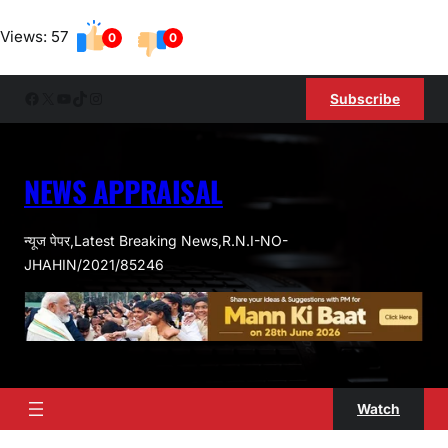
Skip
Views: 57
to
0
0
content
Facebook
X
YouTube
TikTok
Instagram
Subscribe
NEWS APPRAISAL
न्यूज पेपर,Latest Breaking News,R.N.I-NO-
JHAHIN/2021/85246
Watch