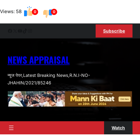
Skip
Views: 58
to
0
0
content
Facebook
X
YouTube
TikTok
Instagram
Subscribe
NEWS APPRAISAL
न्यूज पेपर,Latest Breaking News,R.N.I-NO-
JHAHIN/2021/85246
Watch