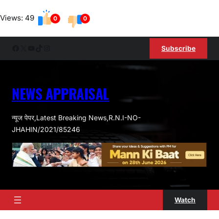
Skip
Views: 49
to
0
0
content
Facebook
X
YouTube
TikTok
Instagram
Subscribe
NEWS APPRAISAL
न्यूज पेपर,Latest Breaking News,R.N.I-NO-
JHAHIN/2021/85246
Watch