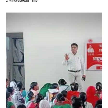
2 Minutes
Read Time
नि
का
में
1
0
0
दि
व
सी
य
‘
टी
बी
मु
क्त
भा
र
त