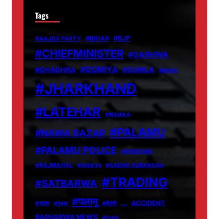
Tags
#BJP
#BIHAR
#AAJSU PARTY
#CHIEFMINISTER
#GARHWA
#GOMIYA
#GUMLA
#GHAGHRA
#INDIA
#JHARKHAND
#LATEHAR
#MANIKA
#PALAMU
#NAWA BAZAR
#PALAMU POLICE
#PANDWA
#RAJMAHAL
#RANCHI
#SADAK SURAKSHA
#TRADING
#SATBARWA
#पलामू
…
ACCIDENT
#गढ़वा
#गुमला
#बीजेपी
BARHARWA NEWS
BIHAR