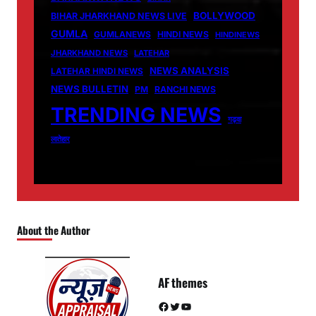
BOLLYWOOD
BIHAR JHARKHAND NEWS LIVE
GUMLA
GUMLANEWS
HINDI NEWS
HINDINEWS
JHARKHAND NEWS
LATEHAR
NEWS ANALYSIS
LATEHAR HINDI NEWS
NEWS BULLETIN
PM
RANCHI NEWS
TRENDING NEWS
गढ़वा
लातेहार
About the Author
AF themes
Facebook
Twitter
YouTube