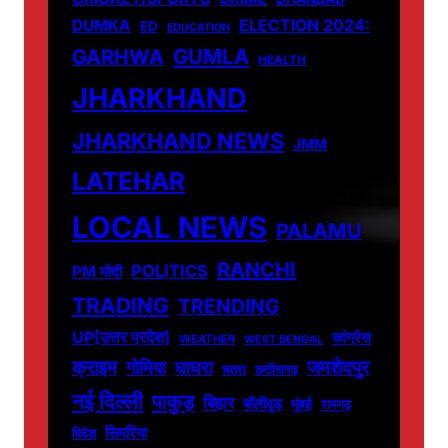
DUMKA
ELECTION 2024:
ED
EDUCATION
GUMLA
GARHWA
HEALTH
JHARKHAND
JHARKHAND NEWS
JMM
LATEHAR
LOCAL NEWS
PALAMU
RANCHI
POLITICS
PM मोदी
TRADING
TRENDING
UP[उत्तर प्रदेश]
कांग्रेस
WEATHER
WEST BENGAL
जमशेदपुर
क्राइम
गोमिया
घाघरा
चतरा
छत्तीसगढ़
नई दिल्ली
पाकुड़
बिहार
बॉलीवुड
मुंबई
रामगढ़
सिमरिया
विदेश