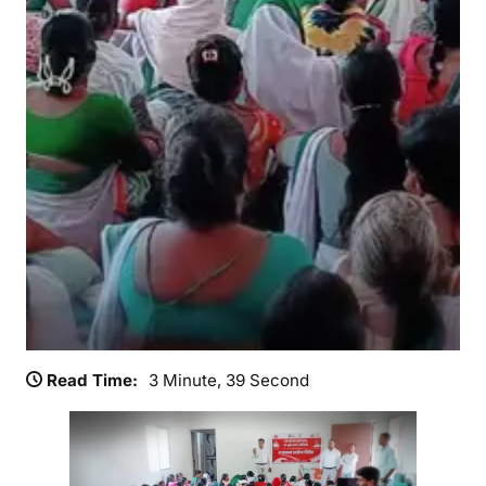
अ
भि
या
न
2
0
2
6
’
के
त
ह
त
का
र्य
Read Time:
3 Minute, 39 Second
शा
ला
आ
यो