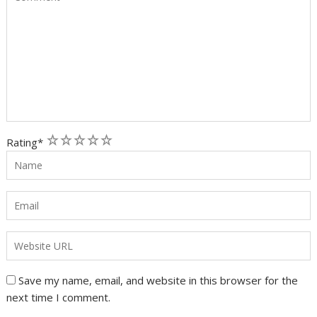
1
2
3
4
5
Rating
*
Save my name, email, and website in this browser for the
next time I comment.