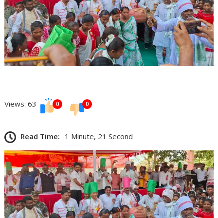
Views: 63
0
0
Read Time:
1 Minute, 21 Second