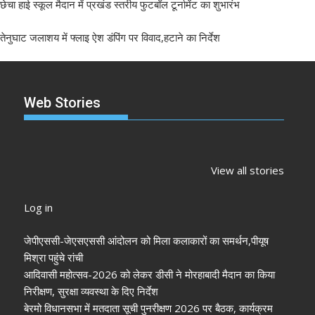
छेचा हाई स्कूल मैदान में प्रखंड स्तरीय फुटबॉल टूर्नामेंट का शुभारंभ
तेनुघाट जलाशय में फ्लाइ ऐश डंपिंग पर विवाद,हटाने का निर्देश
Web Stories
झारखंड नगर निकाय
रांची में कांग्रेस की
‘अनन्या पांडे’
चुनाव 2026: नतीजे
‘संविधान बचाओ रैली’:
पलक तिवारी 
View all stories
आने शुरू, कई शहरों में
मल्लिकार्जुन खरगे ने
मुंह:
अध्यक्ष-मेयर की
केंद्र सरकार पर साधा
Log in
तस्वीर साफ
निशाना
जेपीएससी-जेएसएससी आंदोलन को मिला कलाकारों का समर्थन,पीयूष
मिश्रा पहुंचे रांची
आदिवासी महोत्सव-2026 को लेकर डीसी ने मोरहाबादी मैदान का किया
निरीक्षण, सुरक्षा व्यवस्था के दिए निर्देश
बेरमो विधानसभा में मतदाता सूची पुनरीक्षण 2026 पर बैठक, कार्यक्रम