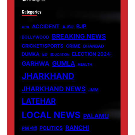
Categories
ACCIDENT
BJP
AJSU
ACB
BREAKING NEWS
BOLLYWOOD
CRICKET/SPORTS
CRIME
DHANBAD
DUMKA
ELECTION 2024:
ED
EDUCATION
GUMLA
GARHWA
HEALTH
JHARKHAND
JHARKHAND NEWS
JMM
LATEHAR
LOCAL NEWS
PALAMU
RANCHI
POLITICS
PM मोदी