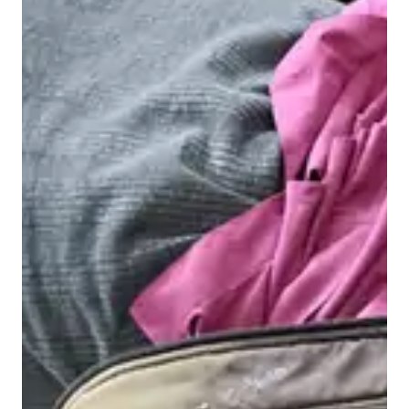
की
मौ
त
,
पु
लि
स
जां
च
में
जु
टी