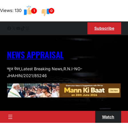
Skip
Views: 130
to
1
0
content
Facebook
X
YouTube
TikTok
Instagram
Subscribe
NEWS APPRAISAL
न्यूज पेपर,Latest Breaking News,R.N.I-NO-
JHAHIN/2021/85246
Watch