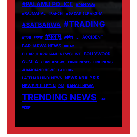
#PALAMU POLICE
#PANDWA
#RAJMAHAL
#RANCHI
#SADAK SURAKSHA
#TRADING
#SATBARWA
#पलामू
…
ACCIDENT
#गढ़वा
#गुमला
#बीजेपी
BARHARWA NEWS
BIHAR
BOLLYWOOD
BIHAR JHARKHAND NEWS LIVE
GUMLA
GUMLANEWS
HINDI NEWS
HINDINEWS
JHARKHAND NEWS
LATEHAR
NEWS ANALYSIS
LATEHAR HINDI NEWS
NEWS BULLETIN
PM
RANCHI NEWS
TRENDING NEWS
गढ़वा
लातेहार