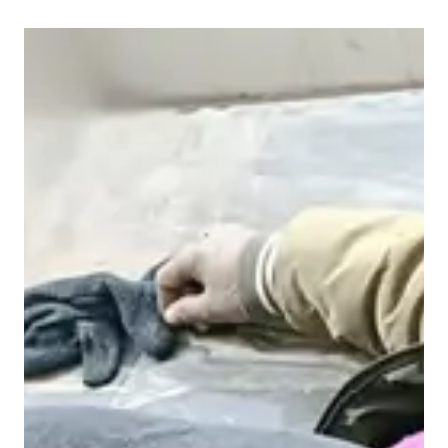
त
वा
ह
न
की
ट
क्क
र
से
बा
इ
क
स
वा
र
यु
व
क