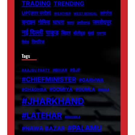
TRADING
TRENDING
UP[उत्तर प्रदेश]
कांग्रेस
WEATHER
WEST BENGAL
जमशेदपुर
क्राइम
गोमिया
घाघरा
चतरा
छत्तीसगढ़
नई दिल्ली
पाकुड़
बिहार
बॉलीवुड
मुंबई
रामगढ़
सिमरिया
विदेश
Tags
#BJP
#BIHAR
#AAJSU PARTY
#CHIEFMINISTER
#GARHWA
#GOMIYA
#GUMLA
#GHAGHRA
#INDIA
#JHARKHAND
#LATEHAR
#MANIKA
#PALAMU
#NAWA BAZAR