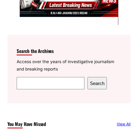
Search the Archives
Access over the years of investigative journalism
and breaking reports
S
Search
e
a
r
c
h
You May Have Missed
View All