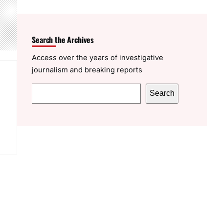
Search the Archives
Access over the years of investigative
journalism and breaking reports
S
Search
e
a
r
c
h