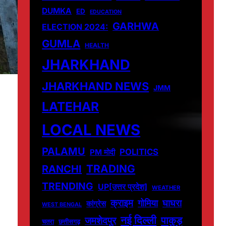
DUMKA
ED
EDUCATION
GARHWA
ELECTION 2024:
GUMLA
HEALTH
JHARKHAND
JHARKHAND NEWS
JMM
LATEHAR
LOCAL NEWS
PALAMU
POLITICS
PM मोदी
TRADING
RANCHI
TRENDING
UP[उत्तर प्रदेश]
WEATHER
क्राइम
गोमिया
घाघरा
कांग्रेस
WEST BENGAL
नई दिल्ली
पाकुड़
जमशेदपुर
चतरा
छत्तीसगढ़