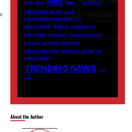
#पलामू
…
ACCIDENT
#गढ़वा
#गुमला
#बीजेपी
BARHARWA NEWS
BIHAR
पर
BIHAR JHARKHAND NEWS LIVE
GUMLA
BOLLYWOOD
GUMLANEWS
HINDI NEWS
HINDINEWS
JHARKHAND NEWS
LATEHAR
LATEHAR HINDI NEWS
NEWS ANALYSIS
NEWS BULLETIN
PM
RANCHI NEWS
TRENDING NEWS
गढ़वा
लातेहार
About the Author