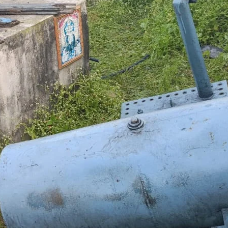
ा
य
त
े
ा
ी
ो
ा
ं
्रां
स
ा
म
ष
ि