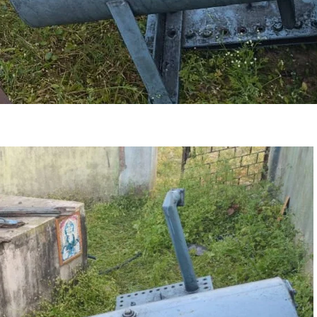
्र
्त
क
ा
ों
ी
ा
ु
ं
ी
ो
ी
े
्र
ं