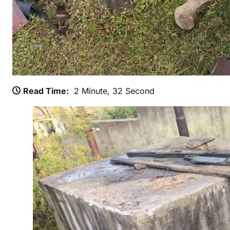
ग
स
र
ल
ख
क
Read Time:
2 Minute, 32 Second
ध
त
ओ
क
च
र
,
क्ष
त
मे