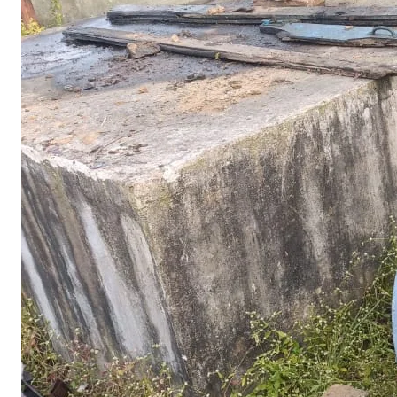
पं
च
क
र
व
न
ट
ल
मे
ट
फ
र्
र
क्
त