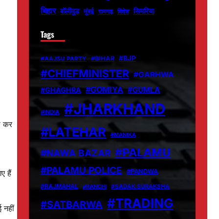
बिहार
बॉलीवुड
मुंबई
सिमरिया
विदेश
रामगढ़
Tags
#BJP
#BIHAR
#AAJSU PARTY
#CHIEFMINISTER
#GARHWA
#GOMIYA
#GUMLA
#GHAGHRA
#JHARKHAND
#INDIA
री कर
#LATEHAR
#MANIKA
#PALAMU
#NAWA BAZAR
#PALAMU POLICE
#PANDWA
 हैं
#RAJMAHAL
#RANCHI
#SADAK SURAKSHA
#TRADING
#SATBARWA
 नहीं