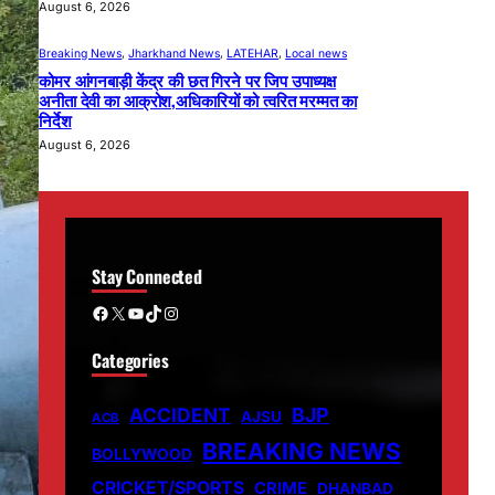
August 6, 2026
Breaking News
, 
Jharkhand News
, 
LATEHAR
, 
Local news
कोमर आंगनबाड़ी केंद्र की छत गिरने पर जिप उपाध्यक्ष
अनीता देवी का आक्रोश,अधिकारियों को त्वरित मरम्मत का
निर्देश
August 6, 2026
Stay Connected
Facebook
X
YouTube
TikTok
Instagram
Categories
ACCIDENT
BJP
AJSU
ACB
BREAKING NEWS
BOLLYWOOD
CRICKET/SPORTS
CRIME
DHANBAD