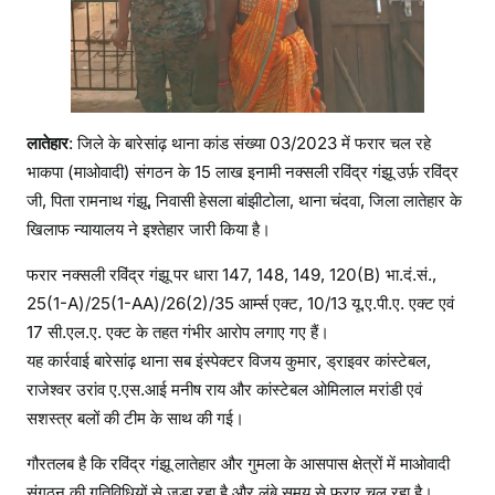
लातेहार
: जिले के बारेसांढ़ थाना कांड संख्या 03/2023 में फरार चल रहे
भाकपा (माओवादी) संगठन के 15 लाख इनामी नक्सली रविंद्र गंझू उर्फ़ रविंद्र
जी, पिता रामनाथ गंझू, निवासी हेसला बांझीटोला, थाना चंदवा, जिला लातेहार के
खिलाफ न्यायालय ने इश्तेहार जारी किया है।
फरार नक्सली रविंद्र गंझू पर धारा 147, 148, 149, 120(B) भा.दं.सं.,
25(1-A)/25(1-AA)/26(2)/35 आर्म्स एक्ट, 10/13 यू.ए.पी.ए. एक्ट एवं
17 सी.एल.ए. एक्ट के तहत गंभीर आरोप लगाए गए हैं।
यह कार्रवाई बारेसांढ़ थाना सब इंस्पेक्टर विजय कुमार, ड्राइवर कांस्टेबल,
राजेश्वर उरांव ए.एस.आई मनीष राय और कांस्टेबल ओमिलाल मरांडी एवं
सशस्त्र बलों की टीम के साथ की गई।
गौरतलब है कि रविंद्र गंझू लातेहार और गुमला के आसपास क्षेत्रों में माओवादी
संगठन की गतिविधियों से जुड़ा रहा है और लंबे समय से फरार चल रहा है।