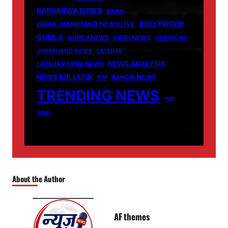
BARHARWA NEWS
BIHAR
BOLLYWOOD
BIHAR JHARKHAND NEWS LIVE
GUMLA
GUMLANEWS
HINDI NEWS
HINDINEWS
JHARKHAND NEWS
LATEHAR
NEWS ANALYSIS
LATEHAR HINDI NEWS
NEWS BULLETIN
PM
RANCHI NEWS
TRENDING NEWS
गढ़वा
लातेहार
About the Author
AF themes