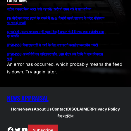
Latest News
स्टोन पाउडर मिला आटा कैसे पहचानें? खरीदते समय रखें ये सावधानियां
PM मोदी का पोस्ट हटाने के मामले में Meta ने मांगी माफी,सरकार ने कंटेंट मॉडरेशन
पर जताई सख्ती
झारखंड में प्रारूप मतदाता सूची प्रकाशित,5अगस्त से 4 सितंबर तक दर्ज होंगे दावा
एवं आपत्ति
JPSC-JSSC विवाद:छात्रों से वार्ता के लिए सरकार ने बनाई उच्चस्तरीय कमेटी
JPSC-JSSC अभ्यर्थियों का शक्ति प्रदर्शन, 500 मीटर लंबे तिरंगे के साथ निकाला
मार्च
An error has occurred, which probably means the feed
is down. Try again later.
NEWS APPRAISAL
Home
News
About Us
Contact
DISCLAIMER
Privacy Policy
वेब स्टोरीज
Facebook
Twitter
YouTube
Subscribe