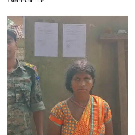
1 Minute
Read Time
ते
हा
र
:
फ
रा
र
न
क्स
ली
र
विं
द्र
गं
झू
के
खि
ला