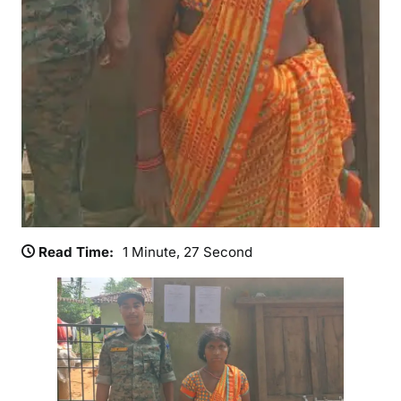
फ
न्या
या
ल
य
से
जा
री
हु
आ
इ
श्ते
Read Time:
1 Minute, 27 Second
हा
र