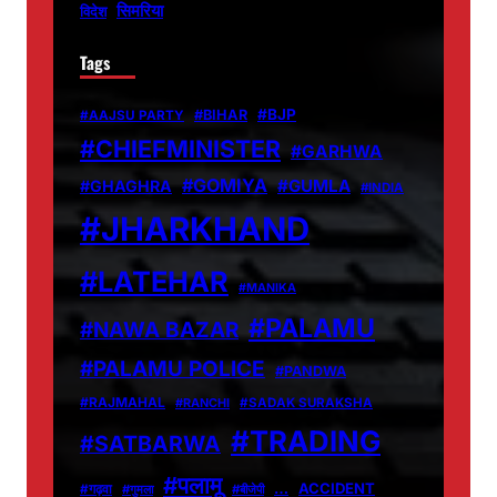
सिमरिया
विदेश
Tags
#BJP
#BIHAR
#AAJSU PARTY
#CHIEFMINISTER
#GARHWA
#GOMIYA
#GUMLA
#GHAGHRA
#INDIA
#JHARKHAND
#LATEHAR
#MANIKA
#PALAMU
#NAWA BAZAR
#PALAMU POLICE
#PANDWA
#RAJMAHAL
#RANCHI
#SADAK SURAKSHA
#TRADING
#SATBARWA
#पलामू
…
ACCIDENT
#गढ़वा
#गुमला
#बीजेपी