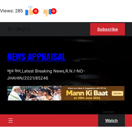
Skip
Views: 285
to
0
0
content
Facebook
X
YouTube
TikTok
Instagram
Subscribe
NEWS APPRAISAL
न्यूज पेपर,Latest Breaking News,R.N.I-NO-
JHAHIN/2021/85246
Watch