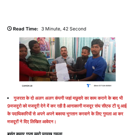
ई
के
प
दा
Read Time:
3 Minute, 42 Second
धि
का
रि
यों
को
दि
ए
लि
खि
त
गुजरात के दो अलग अलग कंपनी जहां मछुवारे का काम कराने के बाद भी
आ
9मजदुरो को मजदूरी देने में कर रही है आनाकानी मजदूर संघ सीएफ टी यु आई
वे
के पदाधिकारियों से अपने अपने बकाया भुगतान करवाने के लिए गुमला आ कर
द
मजदूरों ने दिए लिखित आवेदन।
न
।
बसंत कुमार गुप्ता व्यूरो प्रमुख गुमला,