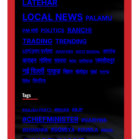
LATEHAR
LOCAL NEWS
PALAMU
RANCHI
POLITICS
PM मोदी
TRADING
TRENDING
UP[उत्तर प्रदेश]
कांग्रेस
WEATHER
WEST BENGAL
जमशेदपुर
क्राइम
गोमिया
घाघरा
चतरा
छत्तीसगढ़
नई दिल्ली
पाकुड़
बिहार
बॉलीवुड
मुंबई
रामगढ़
सिमरिया
विदेश
Tags
#BJP
#BIHAR
#AAJSU PARTY
#CHIEFMINISTER
#GARHWA
#GOMIYA
#GUMLA
#GHAGHRA
#INDIA