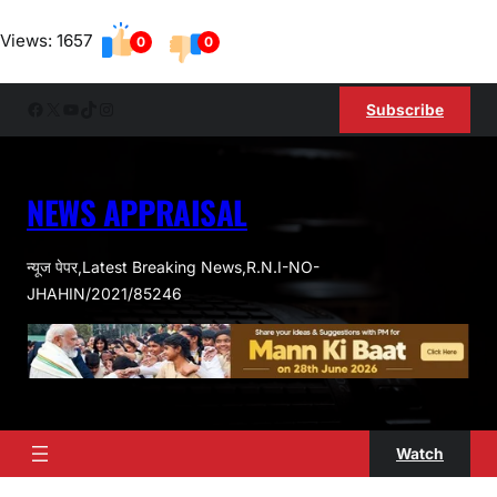
Skip
Views: 1657
to
0
0
content
Facebook
X
YouTube
TikTok
Instagram
Subscribe
NEWS APPRAISAL
न्यूज पेपर,Latest Breaking News,R.N.I-NO-
JHAHIN/2021/85246
Watch