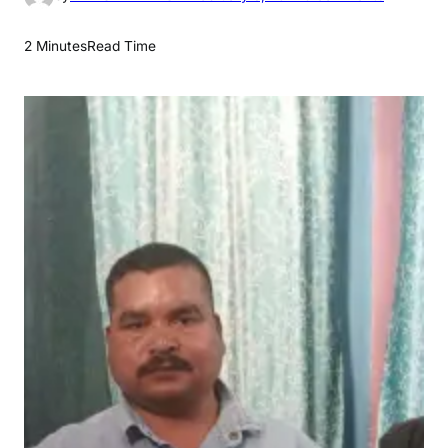
n
मा
2 Minutes
Read Time
लि
कों
द्वा
रा
म
ज
दू
री
भु
ग
ता
न
न
हीं
क
र