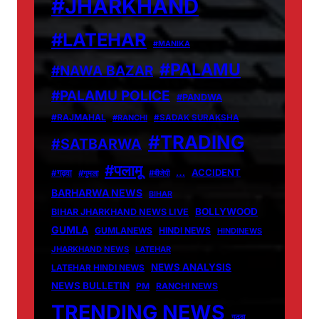
#JHARKHAND
#LATEHAR
#MANIKA
#PALAMU
#NAWA BAZAR
#PALAMU POLICE
#PANDWA
#RAJMAHAL
#RANCHI
#SADAK SURAKSHA
#TRADING
#SATBARWA
#पलामू
…
ACCIDENT
#गढ़वा
#गुमला
#बीजेपी
BARHARWA NEWS
BIHAR
BOLLYWOOD
BIHAR JHARKHAND NEWS LIVE
GUMLA
GUMLANEWS
HINDI NEWS
HINDINEWS
JHARKHAND NEWS
LATEHAR
NEWS ANALYSIS
LATEHAR HINDI NEWS
NEWS BULLETIN
PM
RANCHI NEWS
TRENDING NEWS
गढ़वा