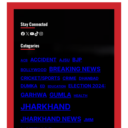
Stay Connected
Facebook
X
YouTube
TikTok
Instagram
Categories
ACCIDENT
BJP
AJSU
ACB
BREAKING NEWS
BOLLYWOOD
CRICKET/SPORTS
CRIME
DHANBAD
DUMKA
ELECTION 2024:
ED
EDUCATION
GUMLA
GARHWA
HEALTH
JHARKHAND
JHARKHAND NEWS
JMM