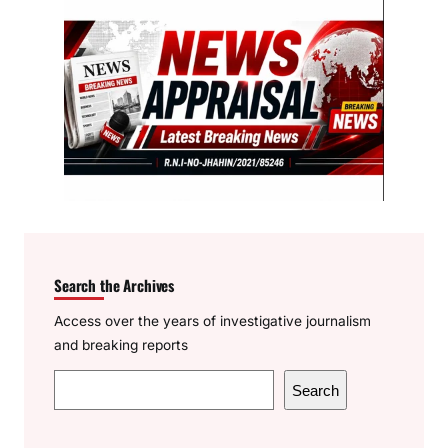
Search the Archives
Access over the years of investigative journalism
and breaking reports
S
Search
e
a