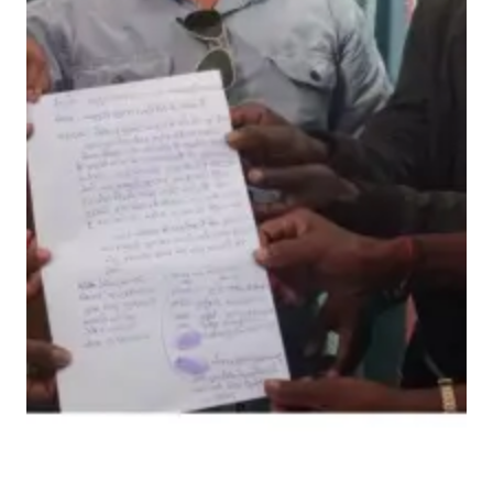
ने
को
ले
क
र
,
म
ज
दू
र
सं
घ
ने
सी
ए
फ
टी
यु
आ